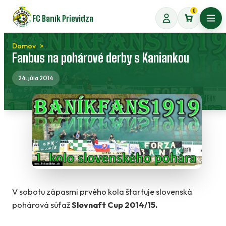
Preskočiť
0
FC Baník Prievidza
na
Otvo
obsah
Domov
Fanbus na pohárové derby s Kaniankou
24. júla 2014
V sobotu zápasmi prvého kola štartuje slovenská
pohárová súťaž
Slovnaft Cup 2014/15.