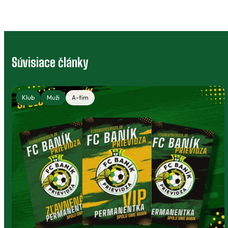
Súvisiace články
Klub
Muži
A-tím