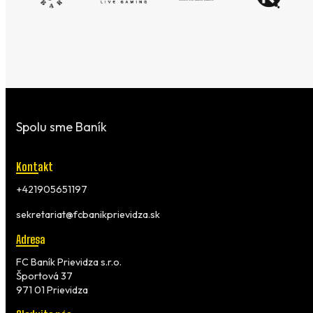
Spolu sme Baník
Kontakt
+421905651197
sekretariat@fcbanikprievidza.sk
Adresa
FC Baník Prievidza s.r.o.
Športová 37
971 01 Prievidza