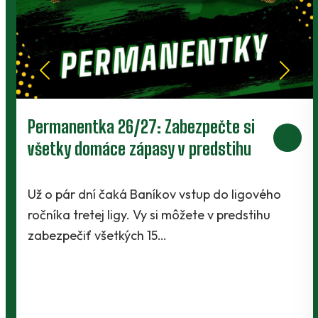
Prievidza postúpila do 2. kola pohára.
V Kanianke rozhodol z penalty v
závere Jibril
o
Baníci vstúpili do ostrej sezóny súbojom 1. kol
Slovnaft Cupu, keď vycestovali do neďalekej
Kanianky na menšie "derby". Takmer 700…