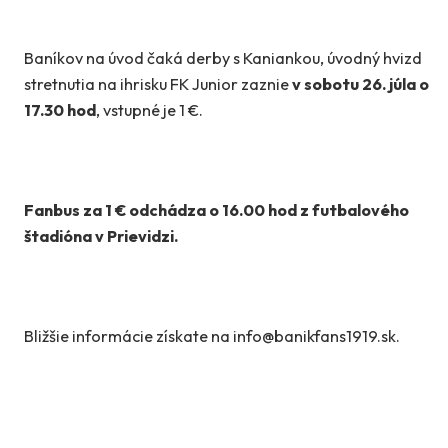
Baníkov na úvod čaká derby s Kaniankou, úvodný hvizd
stretnutia na ihrisku FK Junior zaznie
v sobotu 26. júla o
17.30 hod
, vstupné je 1 €.
Fanbus za 1 € odchádza o 16.00 hod z futbalového
štadióna v Prievidzi.
Bližšie informácie získate na info@banikfans1919.sk.