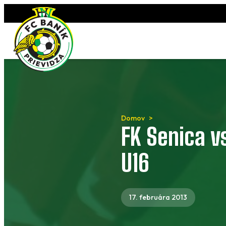
Preskočiť
na
obsah
Domov
FK Senica vs
U16
17. februára 2013