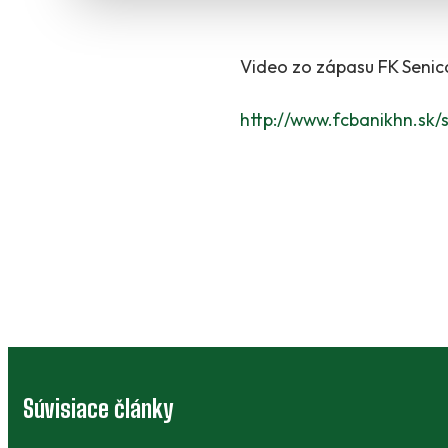
Video zo zápasu FK Senica
http://www.fcbanikhn.sk/
Súvisiace články