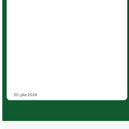
Baníci uzavreli letnú prípra
cov
generálke zdolali Martin
óny presvedčili
Zverenci Filipa Hlohovského uko
 Maroš Lahký,
tým najlepším spôsobom - víť
rt. Prví dvaja…
domácom trávniku zdolali treť
2:1 a ideálne…
29. júla 2026