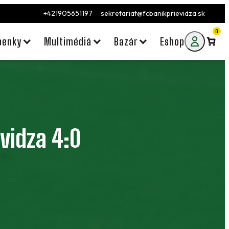
+421905651197
sekretariat@fcbanikprievidza.sk
0
penky
Multimédiá
Bazár
Eshop
evidza 4:0