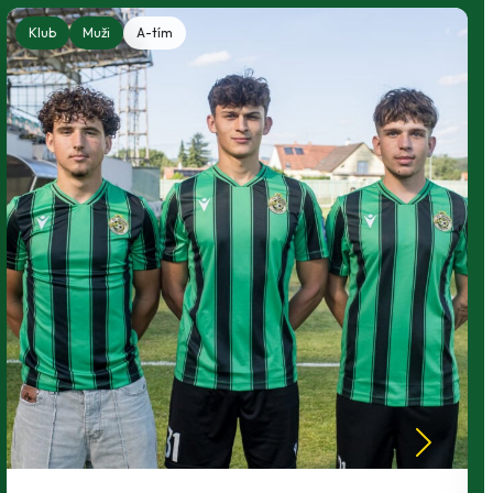
Klub
Muži
A-tím