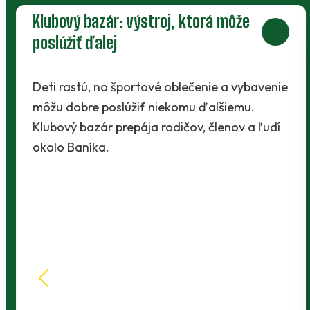
Klub
Muži
A-tím