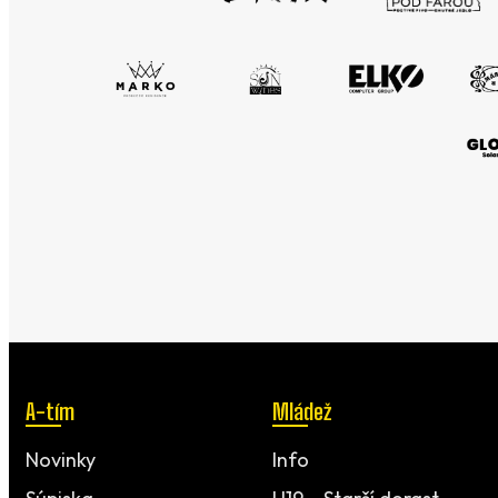
A-tím
Mládež
Novinky
Info