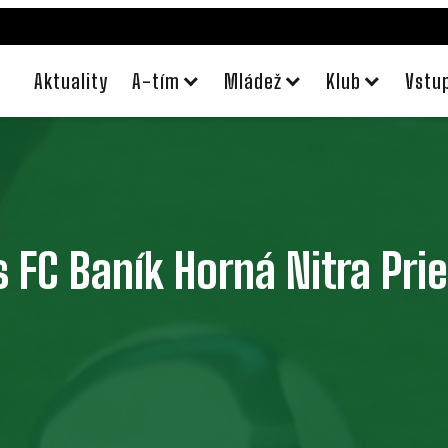
Aktuality
A-tím
Mládež
Klub
Vstu
 FC Baník Horná Nitra Pri