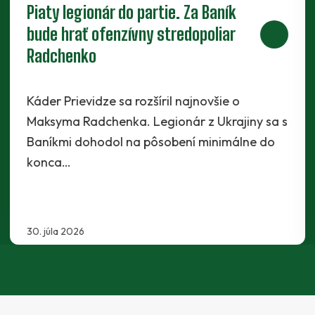
vu. V
Som na 100 % fit a pripraven
pomôcť Prievidzi, hlási Maš
nčili letný dril
Takmer polročné náročné obdo
azstvom. Na
sebou poľský legionár Kryštof 
oligový Martin
Stopér Baníkov absolvoval dve
pruhu, ktoré mu znemožnili…
25. júla 2026