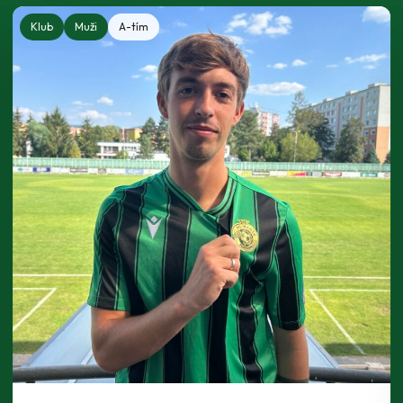
Klub
Muži
A-tím