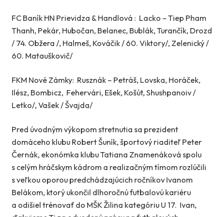
FC Baník HN Prievidza & Handlová : Lacko – Tiep Pham
Thanh, Pekár, Hubočan, Belanec, Bublák, Turančík, Drozd
/ 74. Obžera /, Halmeš, Kováčik / 60. Viktory/, Zelenický /
60. Matauškovič/
FKM Nové Zámky: Rusznák – Petráš, Lovska, Horáček,
Ilész, Bombicz, Fehervári, Ešek, Košút, Shushpanoiv /
Letko/, Vašek / Švajda/
Pred úvodným výkopom stretnutia sa prezident
domáceho klubu Robert Šuník, športový riaditeľ Peter
Černák, ekonómka klubu Tatiana Znamenáková spolu
s celým hráčskym kádrom a realizačným tímom rozlúčili
s veľkou oporou predchádzajúcich ročníkov Ivanom
Belákom, ktorý ukončil dlhoročnú futbalovú kariéru
a odišiel trénovať do MŠK Žilina kategóriu U 17. Ivan,