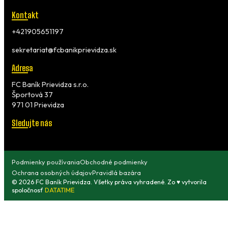
Kontakt
+421905651197
sekretariat@fcbanikprievidza.sk
Adresa
FC Baník Prievidza s.r.o.
Športová 37
971 01 Prievidza
Sledujte nás
Podmienky používania
Obchodné podmienky
Ochrana osobných údajov
Pravidlá bazára
© 2026 FC Baník Prievidza. Všetky práva vyhradené. Zo ♥ vytvorila
spoločnosť
DATATIME