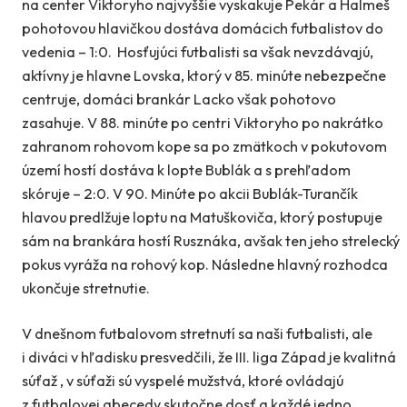
na center Viktoryho najvyššie vyskakuje Pekár a Halmeš
pohotovou hlavičkou dostáva domácich futbalistov do
vedenia – 1:0. Hosťujúci futbalisti sa však nevzdávajú,
aktívny je hlavne Lovska, ktorý v 85. minúte nebezpečne
centruje, domáci brankár Lacko však pohotovo
zasahuje. V 88. minúte po centri Viktoryho po nakrátko
zahranom rohovom kope sa po zmätkoch v pokutovom
území hostí dostáva k lopte Bublák a s prehľadom
skóruje – 2:0. V 90. Minúte po akcii Bublák-Turančík
hlavou predlžuje loptu na Matuškoviča, ktorý postupuje
sám na brankára hostí Rusznáka, avšak ten jeho strelecký
pokus vyráža na rohový kop. Následne hlavný rozhodca
ukončuje stretnutie.
V dnešnom futbalovom stretnutí sa naši futbalisti, ale
i diváci v hľadisku presvedčili, že III. liga Západ je kvalitná
súťaž , v súťaži sú vyspelé mužstvá, ktoré ovládajú
z futbalovej abecedy skutočne dosť a každé jedno