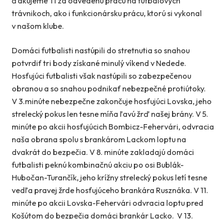
ďakujeme Ti za odvedenú prácu na futbalových
trávnikoch, ako i funkcionársku prácu, ktorú si vykonal
v našom klube.
Domáci futbalisti nastúpili do stretnutia so snahou
potvrdiť tri body získané minulý víkend v Nedede.
Hosťujúci futbalisti však nastúpili so zabezpečenou
obranou a so snahou podnikať nebezpečné protiútoky.
V 3.minúte nebezpečne zakončuje hosťujúci Lovska, jeho
strelecký pokus len tesne míňa ľavú žrď našej brány. V 5.
minúte po akcii hosťujúcich Bombicz-Fehervári, odvracia
naša obrana spolu s brankárom Lackom loptu na
dvakrát do bezpečia. V 8. minúte zakladajú domáci
futbalisti peknú kombinačnú akciu po osi Bublák-
Hubočan-Turančík, jeho krížny strelecký pokus letí tesne
vedľa pravej žrde hosťujúceho brankára Rusznáka. V 11.
minúte po akcii Lovska-Fehervári odvracia loptu pred
Košútom do bezpečia domáci brankár Lacko. V 13.