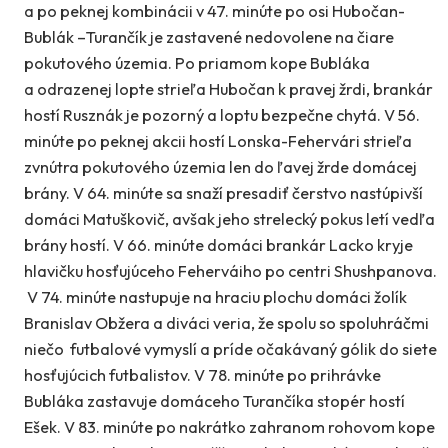
a po peknej kombinácii v 47. minúte po osi Hubočan-
Bublák –Turančík je zastavené nedovolene na čiare
pokutového územia. Po priamom kope Bubláka
a odrazenej lopte strieľa Hubočan k pravej žrdi, brankár
hostí Rusznák je pozorný a loptu bezpečne chytá. V 56.
minúte po peknej akcii hostí Lonska-Fehervári strieľa
zvnútra pokutového územia len do ľavej žrde domácej
brány. V 64. minúte
sa snaží presadiť čerstvo nastúpivší
domáci Matuškovič, avšak jeho strelecký pokus letí vedľa
brány hostí. V 66. minúte domáci brankár Lacko kryje
hlavičku hosťujúceho Feherváiho po centri Shushpanova.
V 74. minúte nastupuje na hraciu plochu domáci žolík
Branislav Obžera a diváci veria, že spolu so spoluhráčmi
niečo futbalové vymyslí a príde očakávaný gólik do siete
hosťujúcich futbalistov. V 78. minúte po prihrávke
Bubláka zastavuje domáceho Turančíka stopér hostí
Ešek. V 83. minúte po nakrátko zahranom rohovom kope