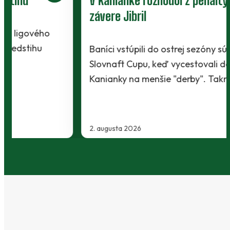
V Kanianke rozhodol z penalty v
závere Jibril
Baníci vstúpili do ostrej sezóny súbojom 1. kola
Slovnaft Cupu, keď vycestovali do neďalekej
Kanianky na menšie "derby". Takmer 700…
2. augusta 2026
…