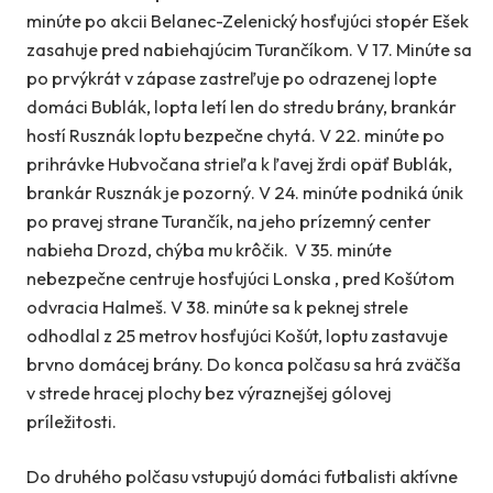
minúte po akcii Belanec-Zelenický hosťujúci stopér Ešek
zasahuje pred nabiehajúcim Turančíkom. V 17. Minúte sa
po prvýkrát v zápase zastreľuje po odrazenej lopte
domáci Bublák, lopta letí len do stredu brány, brankár
hostí Rusznák loptu bezpečne chytá. V 22. minúte po
prihrávke Hubvočana strieľa k ľavej žrdi opäť Bublák,
brankár Rusznák je pozorný. V 24. minúte podniká únik
po pravej strane Turančík, na jeho prízemný center
nabieha Drozd, chýba mu krôčik. V 35. minúte
nebezpečne centruje hosťujúci Lonska , pred Košútom
odvracia Halmeš. V 38. minúte sa k peknej strele
odhodlal z 25 metrov hosťujúci Košút, loptu zastavuje
brvno domácej brány. Do konca polčasu sa hrá zväčša
v strede hracej plochy bez výraznejšej gólovej
príležitosti.
Do druhého polčasu vstupujú domáci futbalisti aktívne