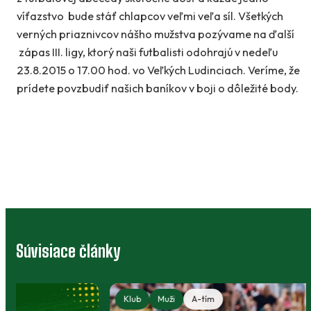
víťazstvo bude stáť chlapcov veľmi veľa síl. Všetkých
verných priaznivcov nášho mužstva pozývame na ďalší
zápas III. ligy, ktorý naši futbalisti odohrajú v nedeľu
23.8.2015 o 17.00 hod. vo Veľkých Ludinciach. Veríme, že
prídete povzbudiť našich baníkov v boji o dôležité body.
Súvisiace články
Klub
Muži
A-tím