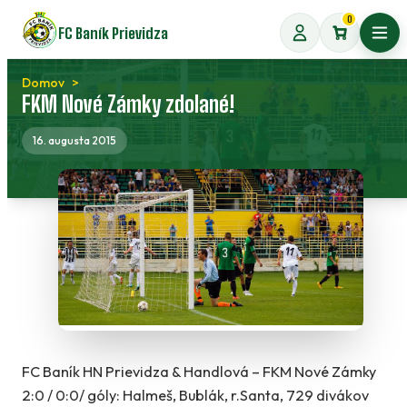
Preskočiť
0
FC Baník Prievidza
na
Otvo
obsah
Domov
FKM Nové Zámky zdolané!
16. augusta 2015
FC Baník HN Prievidza & Handlová – FKM Nové Zámky
2:0 / 0:0/ góly: Halmeš, Bublák, r.Santa, 729 divákov