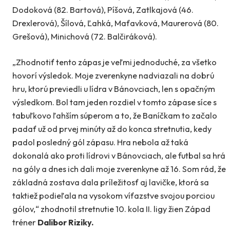
Dodoková (82. Bartová), Píšová, Zatlkajová (46.
Drexlerová), Šílová, Ľahká, Maťavková, Maurerová (80.
Grešová), Minichová (72. Balčiráková).
„Zhodnotiť tento zápas je veľmi jednoduché, za všetko
hovorí výsledok. Moje zverenkyne nadviazali na dobrú
hru, ktorú previedli u lídra v Bánovciach, len s opačným
výsledkom. Bol tam jeden rozdiel v tomto zápase síce s
tabuľkovo ľahším súperom a to, že Baníčkam to začalo
padať už od prvej minúty až do konca stretnutia, kedy
padol posledný gól zápasu. Hra nebola až taká
dokonalá ako proti lídrovi v Bánovciach, ale futbal sa hrá
na góly a dnes ich dali moje zverenkyne až 16. Som rád, že
základná zostava dala príležitosť aj lavičke, ktorá sa
taktiež podieľala na vysokom víťazstve svojou porciou
gólov,“ zhodnotil stretnutie 10. kola II. ligy žien Západ
tréner
Dalibor Riziky.