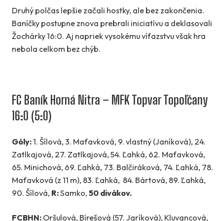
Druhý polčas lepšie začali hostky, ale bez zakončenia.
Baníčky postupne znova prebrali iniciatívu a deklasovali
Žochárky 16:0. Aj napriek vysokému víťazstvu však hra
nebola celkom bez chýb.
FC Baník Horná Nitra – MFK Topvar Topoľčany
16:0 (5:0)
Góly:
1. Šílová, 3. Maťavková, 9. vlastný (Janíková), 24.
Zatlkajová, 27. Zatlkajová, 54. Ľahká, 62. Maťavková,
65. Minichová, 69. Ľahká, 73. Balčiráková, 74. Ľahká, 78.
Maťavková (z 11 m), 83. Ľahká, 84. Bártová, 89. Ľahká,
90. Šílová,
R:
Samko,
50 divákov.
FCBHN:
Oršulová, Bírešová (57. Jaríková), Kluvancová,