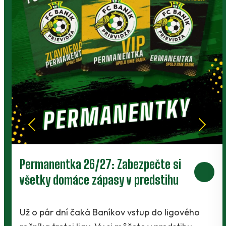
Prievidza postúpila do 2. kola pohára.
V Kanianke rozhodol z penalty v
závere Jibril