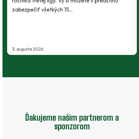
Baníci vstúpili do ostrej sezóny súbojom 1. kola
Slovnaft Cupu, keď vycestovali do neďalekej
Kanianky na menšie "derby". Takmer 700…
2. augusta 2026
Ďakujeme našim partnerom a
sponzorom