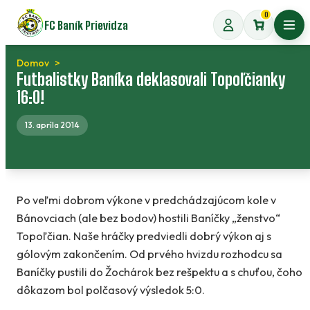
Preskočiť
0
FC Baník Prievidza
na
Otvo
obsah
Domov
Futbalistky Baníka deklasovali Topoľčianky
16:0!
13. apríla 2014
Po veľmi dobrom výkone v predchádzajúcom kole v
Bánovciach (ale bez bodov) hostili Baníčky „ženstvo“
Topoľčian. Naše hráčky predviedli dobrý výkon aj s
gólovým zakončením. Od prvého hvizdu rozhodcu sa
Baníčky pustili do Žochárok bez rešpektu a s chuťou, čoho
dôkazom bol polčasový výsledok 5:0.