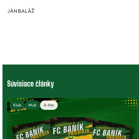
JÁN BALÁŽ
Súvisiace články
Klub
Muži
A-tím