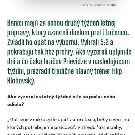
Foto: Vladimír Králik
Baníci majú za sebou druhý týždeň letnej
prípravy, ktorý uzavreli duelom proti Lučencu.
Zvládli ho opäť na výbornú. Vyhrali 5:2 a
pokračujú tak bez prehry. Ako vyzerali uplynulé
dni a čo čaká hráčov Prievidze v nasledujúcom
týždni, prezradil tradične hlavný tréner Filip
Hlohovský.
Ako vyzeral ostatný týždeň a čo sa počas neho
udialo?
„Mali sme v mikrocykle opäť v utorok silu, behy a veci, na
ktorých potrebujeme pracovať. V stredu ťažšie behy,
zahrali sme si dvakrát 20 minút, aby sme videli hráčov,