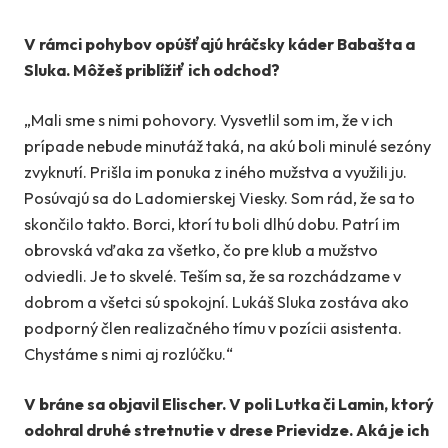
V rámci pohybov opúšťajú hráčsky káder Babašta a
Sluka. Môžeš priblížiť ich odchod?
„Mali sme s nimi pohovory. Vysvetlil som im, že v ich
prípade nebude minutáž taká, na akú boli minulé sezóny
zvyknutí. Prišla im ponuka z iného mužstva a využili ju.
Posúvajú sa do Ladomierskej Viesky. Som rád, že sa to
skončilo takto. Borci, ktorí tu boli dlhú dobu. Patrí im
obrovská vďaka za všetko, čo pre klub a mužstvo
odviedli. Je to skvelé. Teším sa, že sa rozchádzame v
dobrom a všetci sú spokojní. Lukáš Sluka zostáva ako
podporný člen realizačného tímu v pozícii asistenta.
Chystáme s nimi aj rozlúčku.“
V bráne sa objavil Elischer. V poli Lutka či Lamin, ktorý
odohral druhé stretnutie v drese Prievidze. Aká je ich