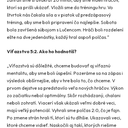
ktorí sa prišli ukázať. Vložili sme do tréningu hru. Vo
štvrtok nás čakala sila a v piatok už predzápasový
tréning, aby sme boli pripravení čo najlepšie. Sobota
bola zavŕšená súbojom s Lučencom. Hráči boli rozdelení
ešte na dve jedenástky, každý hral aspoň polčas.“
Víťazstvo 5:2. Ako ho hodnotíš?
„Víťazstvá sú dôležité, chceme budovať aj víťaznú
mentalitu, aby sme boli úspešní. Pozeráme sa na zápas i
výsledok obšírnejšie, aby v hre bolo to, čo chceme. V
prvom dejstve sa predstavilo veľa nových hráčov. Výkon
zo začiatku nebol optimálny. Skôr rozhádzaný, chalani
neboli zohratí. Viacerí však ukázali veľmi dobré veci,
majú veľký potenciál. Vyhrali sme polčas 2:0, čo je fajn.
Po zmene strán hrali tí, ktorí sú tu dlhšie. Ukazovali veci,
ktoré chceme vidieť. Naskočili aj takí, ktorých riešime