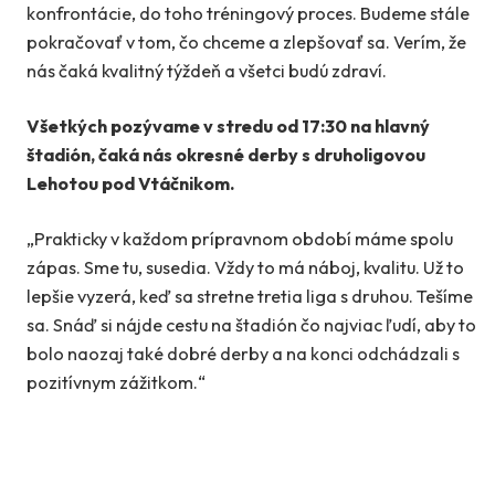
konfrontácie, do toho tréningový proces. Budeme stále
pokračovať v tom, čo chceme a zlepšovať sa. Verím, že
nás čaká kvalitný týždeň a všetci budú zdraví.
Všetkých pozývame v stredu od 17:30 na hlavný
štadión, čaká nás okresné derby s druholigovou
Lehotou pod Vtáčnikom.
„Prakticky v každom prípravnom období máme spolu
zápas. Sme tu, susedia. Vždy to má náboj, kvalitu. Už to
lepšie vyzerá, keď sa stretne tretia liga s druhou. Tešíme
sa. Snáď si nájde cestu na štadión čo najviac ľudí, aby to
bolo naozaj také dobré derby a na konci odchádzali s
pozitívnym zážitkom.“