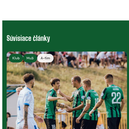
Súvisiace články
Klub
Muži
A-tím