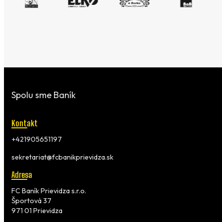
Spolu sme Baník
Kontakt
+421905651197
sekretariat@fcbanikprievidza.sk
Adresa
FC Baník Prievidza s.r.o.
Športová 37
971 01 Prievidza