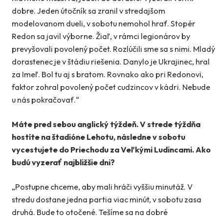
dobre. Jeden útočník sa zranil v stredajšom
modelovanom dueli, v sobotu nemohol hrať. Stopér
Redon sa javil výborne. Žiaľ, v rámci legionárov by
prevyšovali povolený počet. Rozlúčili sme sa s nimi. Mladý
dorastenec je v štádiu riešenia. Danylo je Ukrajinec, hral
za Imeľ. Bol tu aj s bratom. Rovnako ako pri Redonovi,
faktor zohral povolený počet cudzincov v kádri. Nebude
u nás pokračovať.“
Máte pred sebou anglický týždeň. V strede týždňa
hostíte na štadióne Lehotu, následne v sobotu
vycestujete do Priechodu za Veľkými Ludincami. Ako
budú vyzerať najbližšie dni?
„Postupne chceme, aby mali hráči vyššiu minutáž. V
stredu dostane jedna partia viac minút, v sobotu zasa
druhá. Bude to otočené. Tešíme sa na dobré