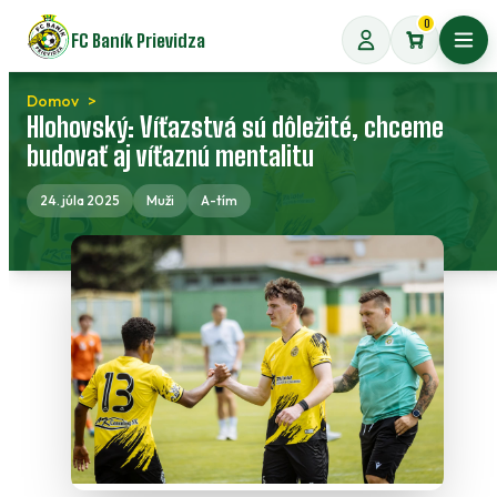
Preskočiť
0
FC Baník Prievidza
na
Otvo
obsah
Domov
Hlohovský: Víťazstvá sú dôležité, chceme
budovať aj víťaznú mentalitu
24. júla 2025
Muži
A-tím