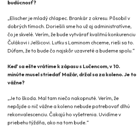
budúcnosť?
„Elischer je mladý chlapec. Brankár z okresu. Pôsobil v
dobrých tímoch. Doriešili sme ho už aj administratívne,
čo je skvelé. Verím, že bude vytvárať kvalitnú konkurenciu
Čulákovi i Jelšicovi. Lutku s Laminom chceme, rieši sa to.
Dúfam, že to bude čo najskôr uzavreté a budeme spolu.“
Keď sa ešte vrátime k zápasu s Lučencom, v 10.
minúte musel striedať Mažár, držal sa za koleno. Je to
vážne?
„Je to škoda. Mal tam niečo nakopnuté. Verím, že
nepôjde o nič vážne a koleno nebude potrebovať dlhú
rekonvalescenciu. Čakajú ho vyšetrenia. Uvidíme v
priebehu týždňa, ako na tom bude.“