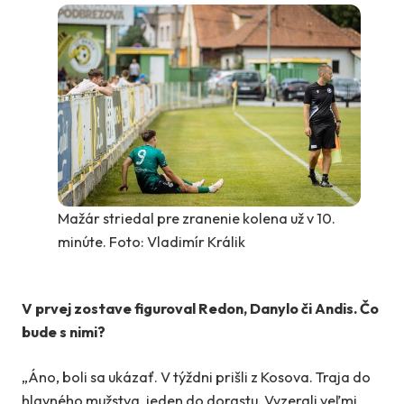
Mažár striedal pre zranenie kolena už v 10.
minúte. Foto: Vladimír Králik
V prvej zostave figuroval Redon, Danylo či Andis. Čo
bude s nimi?
„Áno, boli sa ukázať. V týždni prišli z Kosova. Traja do
hlavného mužstva, jeden do dorastu. Vyzerali veľmi