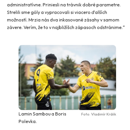
administratívne. Priniesli na trávnik dobré parametre.
Strelili sme góly a vypracovali si viacero ďalších
možností. Mrzia nás dva inkasované zásahy v samom
závere. Verím, že to v najbližíšch zápasoch odstránime.“
Lamin Sambou a Boris
Foto: Vladimír Králik
Polevka.