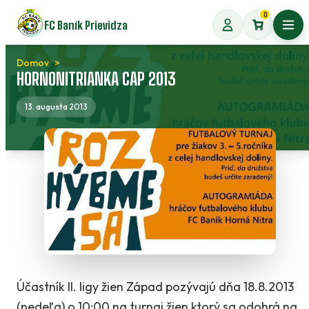
Preskočiť
0
FC Baník Prievidza
na
Otvo
obsah
Domov
HORNONITRIANKA CAP 2013
13. augusta 2013
Účastník II. ligy žien Západ pozývajú dňa 18.8.2013
(nedeľa) o 10:00 na turnaj žien ktorý sa odohrá na