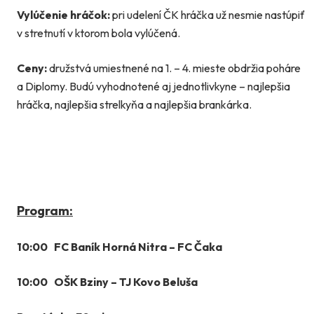
Vylúčenie hráčok:
pri udelení ČK hráčka už nesmie nastúpiť
v stretnutí v ktorom bola vylúčená.
Ceny:
družstvá umiestnené na 1. – 4. mieste obdržia poháre
a Diplomy. Budú vyhodnotené aj jednotlivkyne – najlepšia
hráčka, najlepšia strelkyňa a najlepšia brankárka.
Program:
10:00 FC Baník Horná Nitra – FC Čaka
10:00 OŠK Bziny – TJ Kovo Beluša