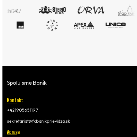
Spolu sme Baník
Kontakt
+421905651197
sekretariat@fcbanikprievidza.sk
Adresa