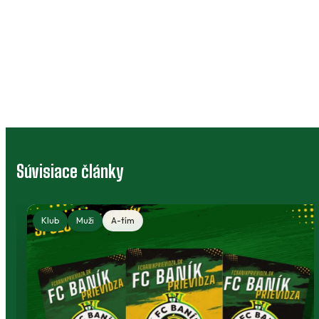
Súvisiace články
Klub
Muži
A-tím