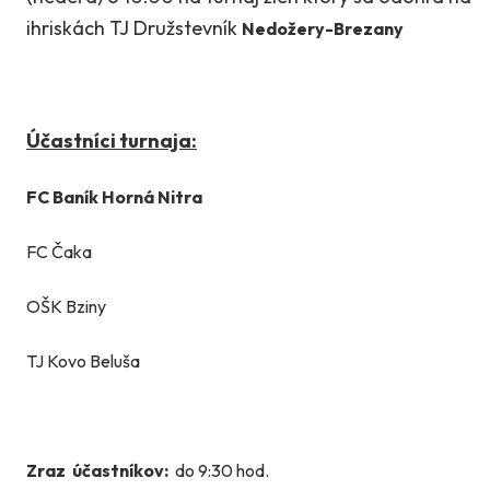
ihriskách TJ Družstevník
Nedožery-Brezany
Účastníci turnaja:
FC Baník Horná Nitra
FC Čaka
OŠK Bziny
TJ Kovo Beluša
Zraz účastníkov:
do 9:30 hod.