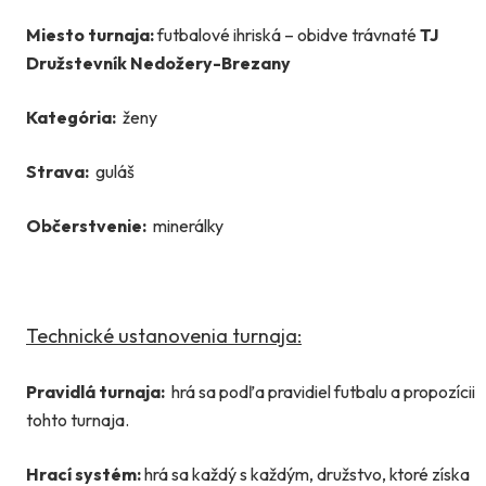
Miesto turnaja:
futbalové ihriská – obidve trávnaté
TJ
Družstevník Nedožery-Brezany
Kategória:
ženy
Strava:
guláš
Občerstvenie:
minerálky
Technické ustanovenia turnaja:
Pravidlá turnaja:
hrá sa podľa pravidiel futbalu a propozícii
tohto turnaja.
Hrací systém:
hrá sa každý s každým, družstvo, ktoré získa