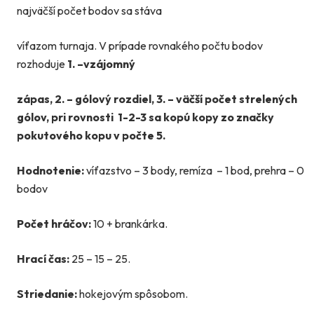
najväčší počet bodov sa stáva
víťazom turnaja. V prípade rovnakého počtu bodov
rozhoduje
1. –vzájomný
zápas, 2. – gólový
rozdiel, 3. – väčší počet strelených
gólov, pri rovnosti 1-2-3 sa kopú kopy zo značky
pokutového kopu v počte 5.
Hodnotenie:
víťazstvo – 3 body, remíza – 1 bod, prehra – 0
bodov
Počet hráčov:
10 + brankárka.
Hrací čas:
25 – 15 – 25.
Striedanie:
hokejovým spôsobom.