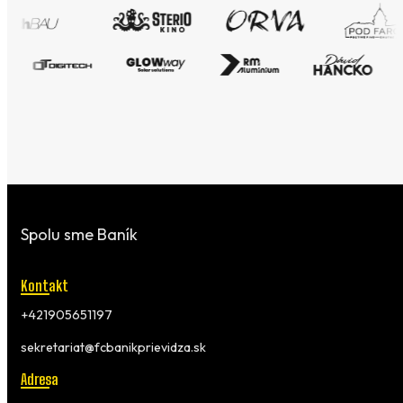
Spolu sme Baník
Kontakt
+421905651197
sekretariat@fcbanikprievidza.sk
Adresa