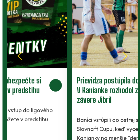
Prievidza postúpila do 2. kola pohára.
V Kanianke rozhodol z penalty v
závere Jibril
Baníci vstúpili do ostrej sezóny súbojom 1. kola
Slovnaft Cupu, keď vycestovali do neďalekej
Kanianky na menšie "derby". Takmer 700…