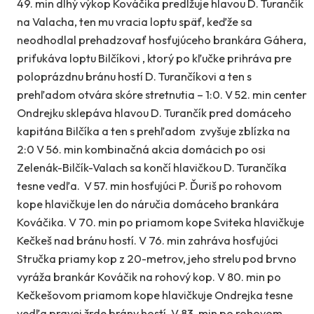
49. min dlhý výkop Kováčika predlžuje hlavou D. Turančík
na Valacha, ten mu vracia loptu späť, keďže sa
neodhodlal prehadzovať hosťujúceho brankára Gáhera,
priťukáva loptu Bilčíkovi , ktorý po kľučke prihráva pre
poloprázdnu bránu hostí D. Turančíkovi a ten s
prehľadom otvára skóre stretnutia – 1:0. V 52. min center
Ondrejku sklepáva hlavou D. Turančík pred domáceho
kapitána Bilčíka a ten s prehľadom zvyšuje zblízka na
2:0 V 56. min kombinačná akcia domácich po osi
Zelenák-Bilčík-Valach sa končí hlavičkou D. Turančíka
tesne vedľa. V 57. min hosťujúci P. Ďuriš po rohovom
kope hlavičkuje len do náručia domáceho brankára
Kováčika. V 70. min po priamom kope Sviteka hlavičkuje
Kečkeš nad bránu hostí. V 76. min zahráva hosťujúci
Stručka priamy kop z 20-metrov, jeho strelu pod brvno
vyráža brankár Kováčik na rohový kop. V 80. min po
Kečkešovom priamom kope hlavičkuje Ondrejka tesne
vedľa pravej žrde brány hostí. V 83. min po rohovom