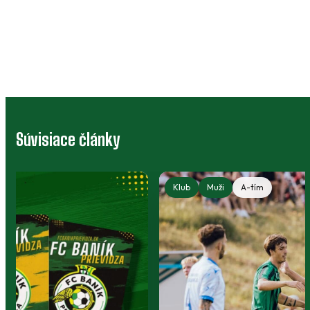
Súvisiace články
Klub
Muži
A-tím