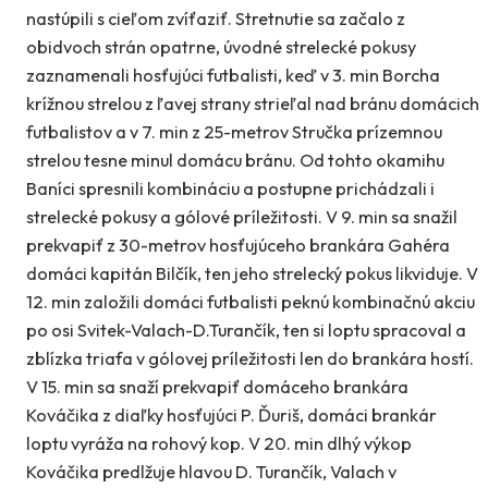
nastúpili s cieľom zvíťaziť. Stretnutie sa začalo z
obidvoch strán opatrne, úvodné strelecké pokusy
zaznamenali hosťujúci futbalisti, keď v 3. min Borcha
krížnou strelou z ľavej strany strieľal nad bránu domácich
futbalistov a v 7. min z 25-metrov Stručka prízemnou
strelou tesne minul domácu bránu. Od tohto okamihu
Baníci spresnili kombináciu a postupne prichádzali i
strelecké pokusy a gólové príležitosti. V 9. min sa snažil
prekvapiť z 30-metrov hosťujúceho brankára Gahéra
domáci kapitán Bilčík, ten jeho strelecký pokus likviduje. V
12. min založili domáci futbalisti peknú kombinačnú akciu
po osi Svitek-Valach-D.Turančík, ten si loptu spracoval a
zblízka triafa v gólovej príležitosti len do brankára hostí.
V 15. min sa snaží prekvapiť domáceho brankára
Kováčika z diaľky hosťujúci P. Ďuriš, domáci brankár
loptu vyráža na rohový kop. V 20. min dlhý výkop
Kováčika predlžuje hlavou D. Turančík, Valach v