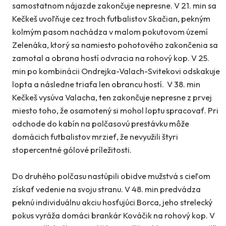
samostatnom nájazde zakončuje nepresne. V 21. min sa
Kečkeš uvoľňuje cez troch futbalistov Skačian, pekným
kolmým pasom nachádza v malom pokutovom území
Zelenáka, ktorý sa namiesto pohotového zakončenia sa
zamotal a obrana hostí odvracia na rohový kop. V 25.
min po kombinácii Ondrejka-Valach-Svitekovi odskakuje
lopta a následne triafa len obrancu hostí. V 38. min
Kečkeš vysúva Valacha, ten zakončuje nepresne z prvej
miesto toho, že osamotený si mohol loptu spracovať. Pri
odchode do kabín na polčasovú prestávku môže
domácich futbalistov mrzieť, že nevyužili štyri
stopercentné gólové príležitosti.
Do druhého polčasu nastúpili obidve mužstvá s cieľom
získať vedenie na svoju stranu. V 48. min predvádza
peknú individuálnu akciu hosťujúci Borca, jeho strelecký
pokus vyráža domáci brankár Kováčik na rohový kop. V