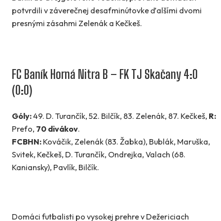
potvrdili v záverečnej desaťminútovke ďalšími dvomi
presnými zásahmi Zelenák a Kečkeš.
FC Baník Horná Nitra B – FK TJ Skačany 4:0
(0:0)
Góly:
49. D. Turančík, 52. Bilčík, 83. Zelenák, 87. Kečkeš,
R:
Preťo,
70 divákov
.
FCBHN:
Kováčik, Zelenák (83. Žabka), Bublák, Maruška,
Svitek, Kečkeš, D. Turančík, Ondrejka, Valach (68.
Kaniansky), Pavlík, Bilčík.
Domáci futbalisti po vysokej prehre v Dežericiach