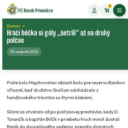
Preskočiť
0
FC Baník Prievidza
na
Otvo
obsah
Domov
Hráči béčka si góly „šetrili“ až na druhý
polčas
30. augusta 2014
Piate kolo Majstrovstiev oblasti bolo pre rezervu Baníkov
víťazné, keď družstvo Skačian odchádzalo z
handlovského trávnika so štyrmi kúskami.
Skóre sa otváralo až po polčasovej prestávke, kedy D.
Turančík a kapitán Bilčík v priebehu troch minút dostali
Baník do dvojgólového vedenia, prevahu domácich