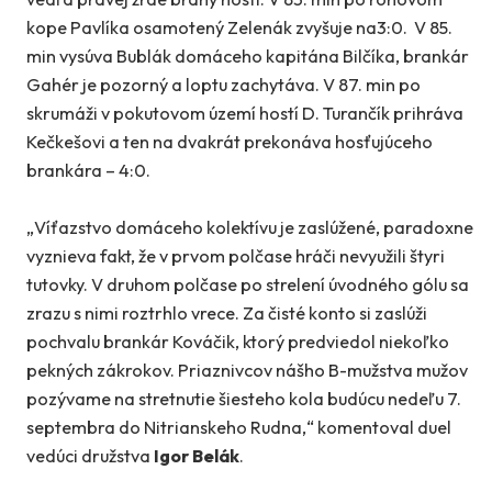
kope Pavlíka osamotený Zelenák zvyšuje na3:0. V 85.
min vysúva Bublák domáceho kapitána Bilčíka, brankár
Gahér je pozorný a loptu zachytáva. V 87. min po
skrumáži v pokutovom území hostí D. Turančík prihráva
Kečkešovi a ten na dvakrát prekonáva hosťujúceho
brankára – 4:0.
„Víťazstvo domáceho kolektívu je zaslúžené, paradoxne
vyznieva fakt, že v prvom polčase hráči nevyužili štyri
tutovky. V druhom polčase po strelení úvodného gólu sa
zrazu s nimi roztrhlo vrece. Za čisté konto si zaslúži
pochvalu brankár Kováčik, ktorý predviedol niekoľko
pekných zákrokov. Priaznivcov nášho B-mužstva mužov
pozývame na stretnutie šiesteho kola budúcu nedeľu 7.
septembra do Nitrianskeho Rudna,“ komentoval duel
vedúci družstva
Igor Belák
.