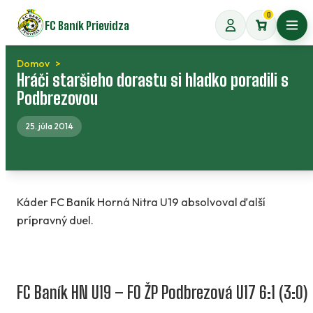
Preskočiť
0
FC Baník Prievidza
na
Otvo
obsah
Domov
Hráči staršieho dorastu si hladko poradili s
Podbrezovou
25. júla 2014
Káder FC Baník Horná Nitra U19 absolvoval ďalší
prípravný duel.
FC Baník HN U19 – FO ŽP Podbrezová U17 6:1 (3:0)