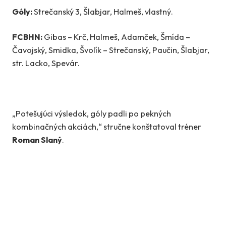
Góly:
Strečanský 3, Šlabjar, Halmeš, vlastný.
FCBHN:
Gibas – Krč, Halmeš, Adamček, Šmída –
Čavojský, Smidka, Švolík – Strečanský, Paučin, Šlabjar,
str. Lacko, Spevár.
„Potešujúci výsledok, góly padli po pekných
kombinačných akciách,“ stručne konštatoval tréner
Roman Slaný
.