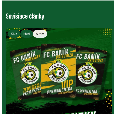
Súvisiace články
Klub
Muži
A-tím