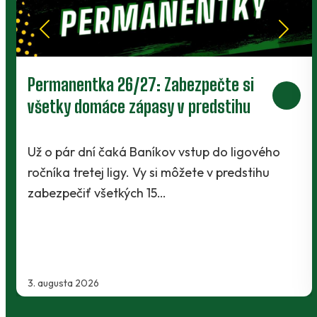
Prievidza postúpila do 2. kola pohára.
V Kanianke rozhodol z penalty v
závere Jibril
vého
hu
Baníci vstúpili do ostrej sezóny súbojom 1. 
Slovnaft Cupu, keď vycestovali do neďale
Kanianky na menšie "derby". Takmer 700
2. augusta 2026