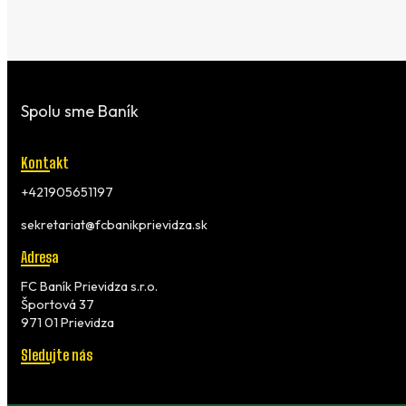
Spolu sme Baník
Kontakt
+421905651197
sekretariat@fcbanikprievidza.sk
Adresa
FC Baník Prievidza s.r.o.
Športová 37
971 01 Prievidza
Sledujte nás