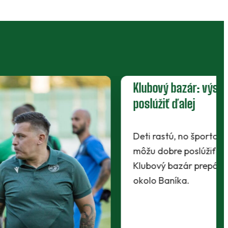
Klub
Muži
A-tím