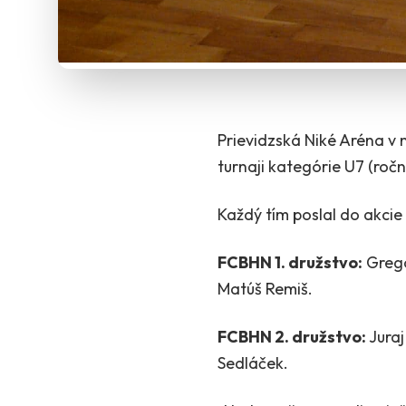
Prievidzská Niké Aréna v 
turnaji kategórie U7 (roč
Každý tím poslal do akcie
FCBHN 1. družstvo:
Grego
Matúš Remiš.
FCBHN 2. družstvo:
Juraj
Sedláček.