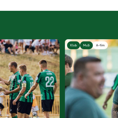
Klub
Muži
A-tím