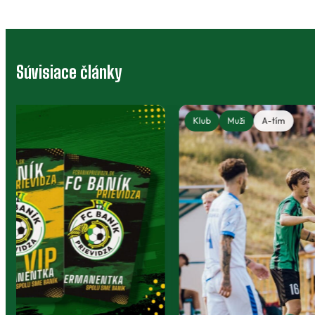
Súvisiace články
Klubový bazár: výstroj, ktorá môže
poslúžiť ďalej
Deti rastú, no športové oblečenie a vybavenie
môžu dobre poslúžiť niekomu ďalšiemu.
Klubový bazár prepája rodičov, členov a ľudí
okolo Baníka.