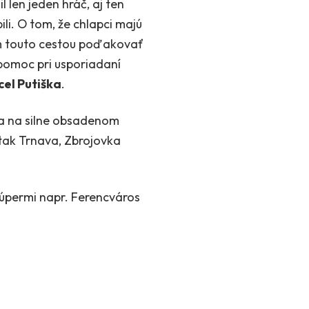
 len jeden hráč, aj ten
ili. O tom, že chlapci majú
cem touto cestou poďakovať
 pomoc pri usporiadaní
el Putiška
.
ra na silne obsadenom
rtak Trnava, Zbrojovka
úpermi napr. Ferencváros