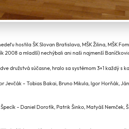
nedeľu hostila ŠK Slovan Bratislava, MŠK Žilina, MŠK F
ník 2008 a mladší) nechýbali ani naši najmenší Baníčkovi
 dve družstvá súčasne, hralo sa systémom 3+1 každý s k
r Jevčák – Tobias Bakai, Bruno Mikula, Igor Horňák, Ján
 Špecík – Daniel Dorotík, Patrik Šinko, Matyáš Nemček,