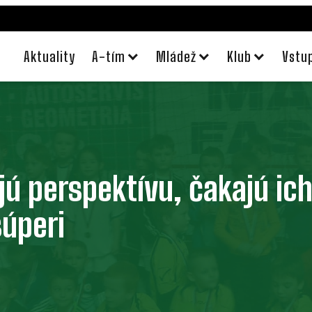
Aktuality
A-tím
Mládež
Klub
Vstu
jú perspektívu, čakajú ich
súperi