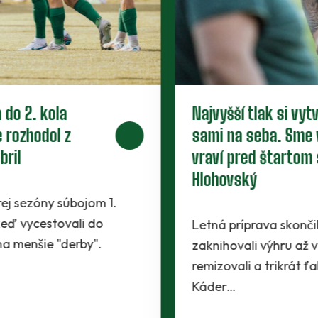
Piaty legionár do partie. Za Baník
bude hrať ofenzívny stredopoliar
Radchenko
Káder Prievidze sa rozšíril najnovšie o
Maksyma Radchenka. Legionár z Ukrajiny sa s
Baníkmi dohodol na pôsobení minimálne do
konca…