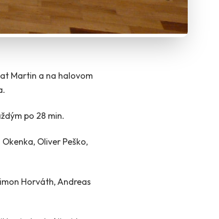
omat Martin a na halovom
a.
aždým po 28 min.
 Okenka, Oliver Peško,
 Šimon Horváth, Andreas