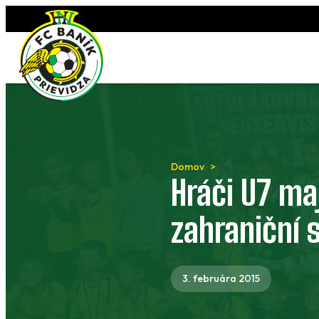
Preskočiť
na
obsah
Domov
Hráči U7 ma
zahraniční 
3. februára 2015