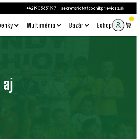
+421905651197
sekretariat@fcbanikprievidza.sk
0
penky
Multimédiá
Bazár
Eshop
 aj