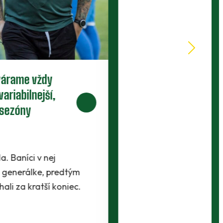
Nové zmluvy pre trojicu
perspektívnych dorastencov
Tesne pred štartom novej sezóny presvedčili
realizačný tím traja mladíci - Maroš Lahký,
Filip Krpelan a Ľudovít Lenhart. Prví dvaja…