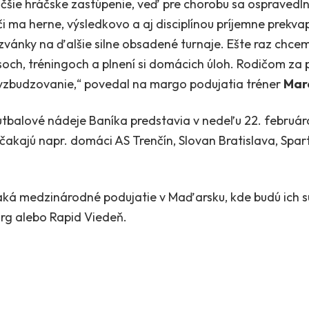
čšie hráčske zastúpenie, veď pre chorobu sa ospravedlnil
či ma herne, výsledkovo a aj disciplínou príjemne prekvap
ozvánky na ďalšie silne obsadené turnaje. Ešte raz ch
och, tréningoch a plnení si domácich úloh. Rodičom za
povzbudzovanie,“ povedal na margo podujatia tréner
Marc
futbalové nádeje Baníka predstavia v nedeľu 22. februá
h čakajú napr. domáci AS Trenčín, Slovan Bratislava, Spa
aká medzinárodné podujatie v Maďarsku, kde budú ich s
urg alebo Rapid Viedeň.