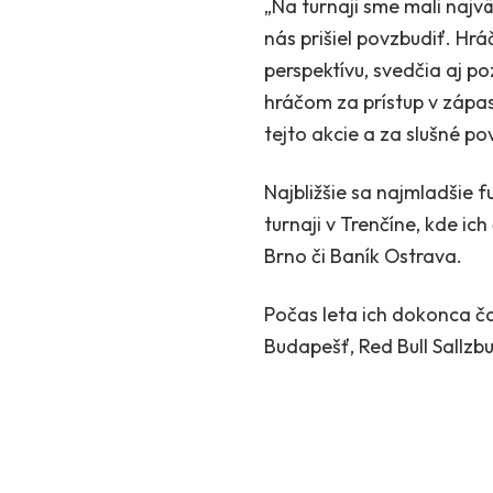
„Na turnaji sme mali najvä
nás prišiel povzbudiť. Hrá
perspektívu, svedčia aj p
hráčom za prístup v zápas
tejto akcie a za slušné 
Najbližšie sa najmladšie 
turnaji v Trenčíne, kde ic
Brno či Baník Ostrava.
Počas leta ich dokonca č
Budapešť, Red Bull Sallzb