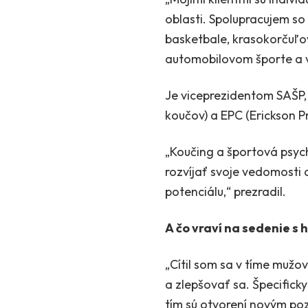
oblasti. Spolupracujem so 
basketbale, krasokorčuľov
automobilovom športe a v
Je viceprezidentom SAŠP,
koučov) a EPC (Erickson P
„Koučing a športová psyc
rozvíjať svoje vedomosti 
potenciálu,“ prezradil.
A čo vraví na sedenie s 
„Cítil som sa v tíme mužo
a zlepšovať sa. Špecificky
tím sú otvorení novým po