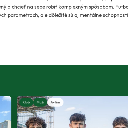
rený a chcieť na sebe robiť komplexným spôsobom. Futbal
kých parametroch, ale dôležité sú aj mentálne schopnosti 
Klub
Muži
A-tím