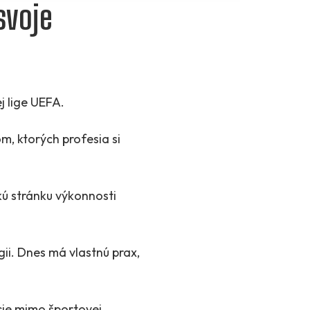
svoje
j lige UEFA.
, ktorých profesia si
kú stránku výkonnosti
ii. Dnes má vlastnú prax,
ácie mimo športovej