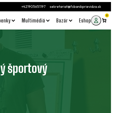
+421905651197
sekretariat@fcbanikprievidza.sk
0
penky
Multimédiá
Bazár
Eshop
ný športový