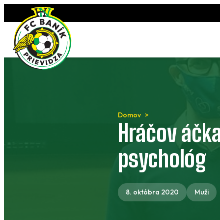
Preskočiť
na
obsah
Domov
Hráčov áčka
psychológ
8. októbra 2020
Muži