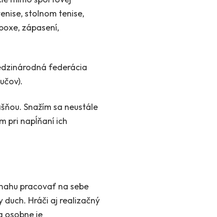
enise, stolnom tenise,
 boxe, zápasení,
Medzinárodná federácia
učov).
ášňou. Snažím sa neustále
m pri napĺňaní ich
 snahu pracovať na sebe
y duch. Hráči aj realizačný
a osobne je