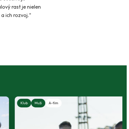
ový rast je nielen
a ich rozvoj.“
Klub
Muži
A-tím