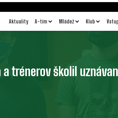
Aktuality
A-tím
Mládež
Klub
Vstu
 a trénerov školil uznáva