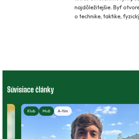
najdôležitejšie. Byť otvo
o technike, taktike, fyzic
Súvisiace články
Klub
Muži
A-tím