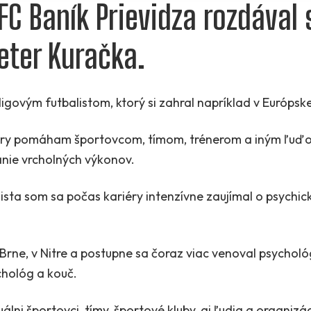
FC Baník Prievidza rozdával 
eter Kuračka.
igovým futbalistom, ktorý si zahral napríklad v Európske
iéry pomáham športovcom, tímom, trénerom a iným ľuďom
nie vrcholných výkonov.
ista som sa počas kariéry intenzívne zaujímal o psychic
Brne, v Nitre a postupne sa čoraz viac venoval psychológ
chológ a kouč.
duálni športovci, tímy, športové kluby, aj ľudia a organiz