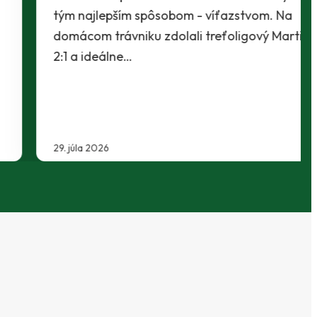
tým najlepším spôsobom - víťazstvom. Na
domácom trávniku zdolali treťoligový Martin
2:1 a ideálne…
29. júla 2026