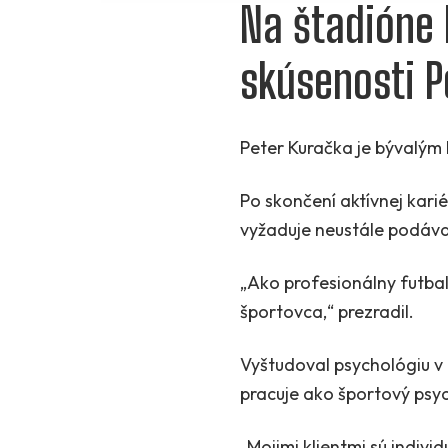
Na štadióne 
skúsenosti P
Peter Kuračka je bývalým l
Po skončení aktívnej kar
vyžaduje neustále podáva
„Ako profesionálny futbal
športovca,“ prezradil.
Vyštudoval psychológiu v 
pracuje ako športový psy
„Mojimi klientmi sú indivi