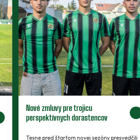
Nové zmluvy pre trojicu
perspektívnych dorastencov
Tesne pred štartom novej sezóny presvedčili