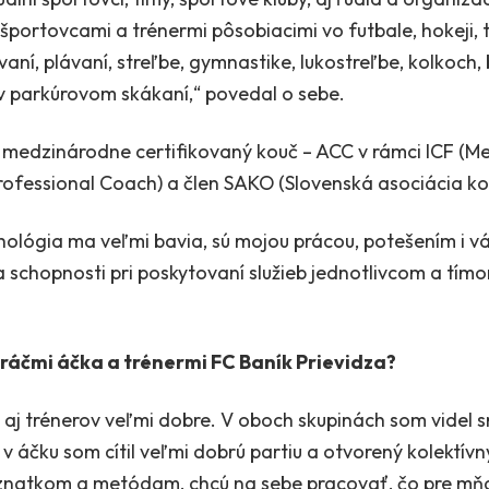
športovcami a trénermi pôsobiacimi vo futbale, hokeji, t
aní, plávaní, streľbe, gymnastike, lukostreľbe, kolkoch,
 parkúrovom skákaní,“ povedal o sebe.
 medzinárodne certifikovaný kouč – ACC v rámci ICF (
rofessional Coach) a člen SAKO (Slovenská asociácia ko
hológia ma veľmi bavia, sú mojou prácou, potešením i v
a schopnosti pri poskytovaní služieb jednotlivcom a tímo
hráčmi áčka a trénermi FC Baník Prievidza?
v aj trénerov veľmi dobre. V oboch skupinách som videl
 v áčku som cítil veľmi dobrú partiu a otvorený kolektívn
znatkom a metódam, chcú na sebe pracovať, čo pre mň