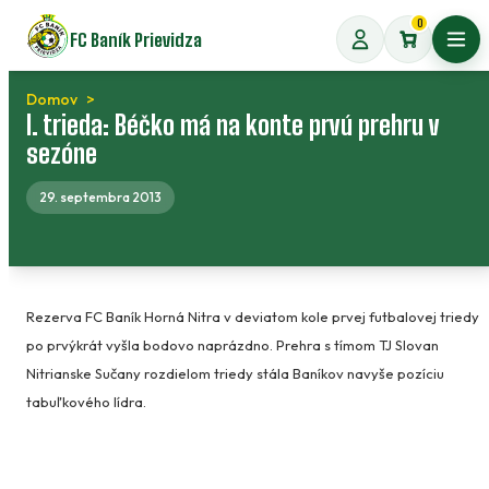
Preskočiť
0
FC Baník Prievidza
na
Otvo
obsah
Domov
I. trieda: Béčko má na konte prvú prehru v
sezóne
29. septembra 2013
Rezerva FC Baník Horná Nitra v deviatom kole prvej futbalovej triedy
po prvýkrát vyšla bodovo naprázdno. Prehra s tímom TJ Slovan
Nitrianske Sučany rozdielom triedy stála Baníkov navyše pozíciu
tabuľkového lídra.