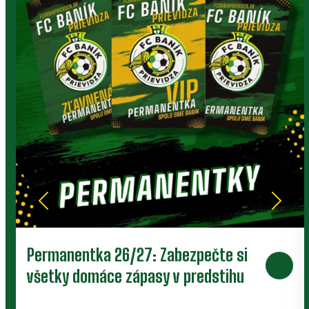
Prievidza postúpila do 2. kola pohára.
V Kanianke rozhodol z penalty v
závere Jibril