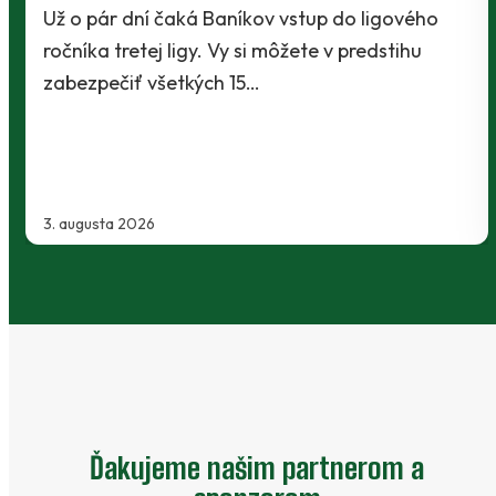
o
Baníci vstúpili do ostrej sezóny súbojom 1. kol
Slovnaft Cupu, keď vycestovali do neďalekej
Kanianky na menšie "derby". Takmer 700…
2. augusta 2026
Ďakujeme našim partnerom a