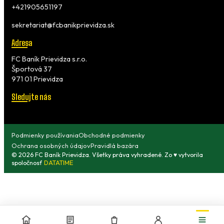
+421905651197
sekretariat@fcbanikprievidza.sk
Adresa
FC Baník Prievidza s.r.o.
Športová 37
971 01 Prievidza
Sledujte nás
Podmienky používania
Obchodné podmienky
Ochrana osobných údajov
Pravidlá bazára
© 2026 FC Baník Prievidza. Všetky práva vyhradené. Zo ♥ vytvorila
spoločnosť
DATATIME