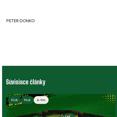
PETER DONKO
Súvisiace články
Klub
Muži
A-tím