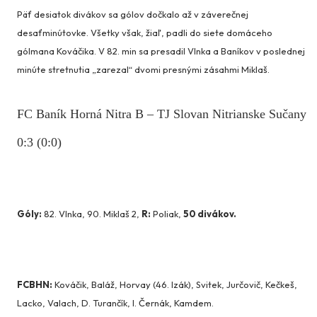
Päť desiatok divákov sa gólov dočkalo až v záverečnej
desaťminútovke. Všetky však, žiaľ, padli do siete domáceho
gólmana Kováčika. V 82. min sa presadil Vlnka a Baníkov v poslednej
minúte stretnutia „zarezal“ dvomi presnými zásahmi Miklaš.
FC Baník Horná Nitra B – TJ Slovan Nitrianske Sučany
0:3 (0:0)
Góly:
82. Vlnka, 90. Miklaš 2,
R:
Poliak,
50 divákov.
FCBHN:
Kováčik, Baláž, Horvay (46. Izák), Svitek, Jurčovič, Kečkeš,
Lacko, Valach, D. Turančík, I. Černák, Kamdem.