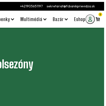
+421905651197
sekretariat@fcbanikprievidza.sk
0
penky
Multimédiá
Bazár
Eshop
polsezóny