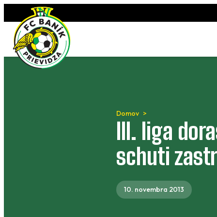
Preskočiť
na
obsah
Domov
III. liga do
schuti zastr
10. novembra 2013