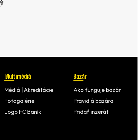
Multimédiá
Bazár
Médiá | Akreditácie
Ako funguje bazár
Fotogalérie
Pravidlá bazára
Logo FC Baník
Pridať inzerát