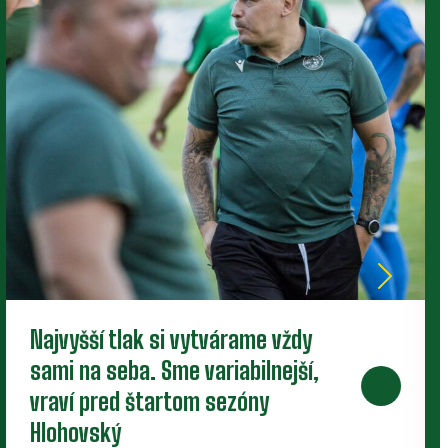
Nové zmluvy pre trojicu
perspektívnych dorastencov
Tesne pred štartom novej sezóny presvedčili