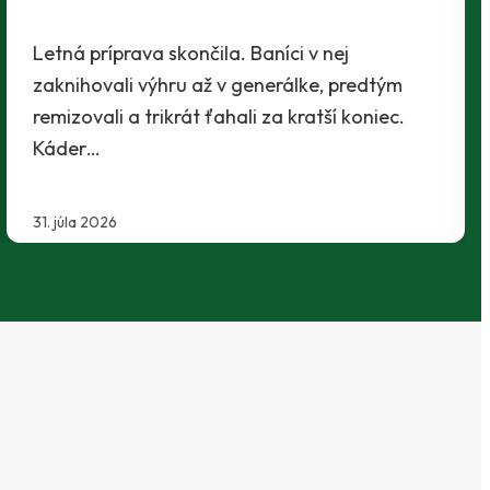
realizačný tím traja mladíci - Maroš Lahký,
Filip Krpelan a Ľudovít Lenhart. Prví dvaja…
29. júla 2026