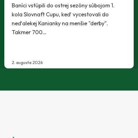
Káder Prievidze sa rozšíril najnovšie o
Maksyma Radchenka. Legionár z Ukrajiny sa s
Baníkmi dohodol na pôsobení minimálne do
konca…
30. júla 2026