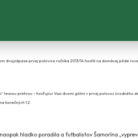
 dvojzápase prvej polovice ročníka 2013/14 hostili na domácej pôde rove
lo“ tesnou prehrou – hosťujúci Vasi dvomi gólmi v prvej polovici úvodného 
 na konečných 1:2.
 naopak hladko poradila a futbalistov Šamorína „vyprev