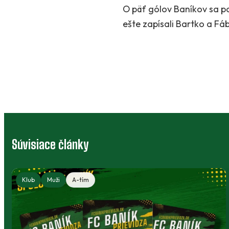
O päť gólov Baníkov sa pos
ešte zapísali Bartko a Fá
Súvisiace články
Klubový bazár: výstroj, ktorá môže
poslúžiť ďalej
Deti rastú, no športové oblečenie a vybavenie