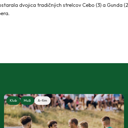
tarala dvojica tradičných strelcov Cebo (3) a Gunda (2),
bera.
Klub
Muži
A-tím