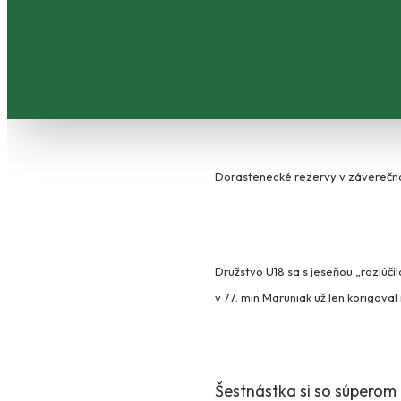
Dorastenecké rezervy v záverečnom
Družstvo U18 sa s jeseňou „rozlúči
v 77. min Maruniak už len korigoval
Šestnástka si so súperom