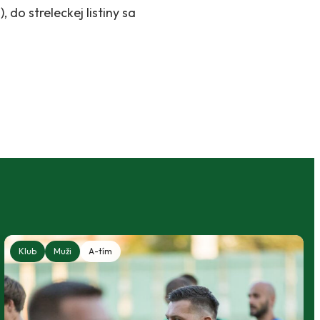
 do streleckej listiny sa
Klub
Muži
A-tím