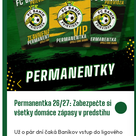
môžu dobre poslúžiť niekomu ďalšiemu.
Klubový bazár prepája rodičov, členov a ľudí
okolo Baníka.