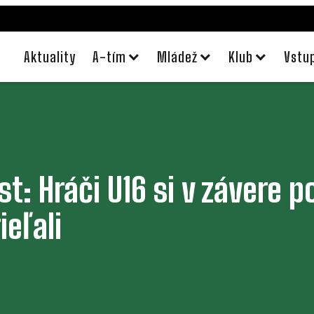
Aktuality
A-tím
Mládež
Klub
Vstu
rast: Hráči U16 si v závere 
ieľali