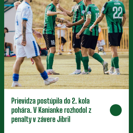
Piaty legionár do partie. Za Baník
bude hrať ofenzívny stredopoliar
Radchenko