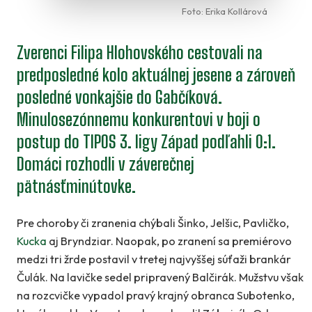
Foto: Erika Kollárová
Zverenci Filipa Hlohovského cestovali na
predposledné kolo aktuálnej jesene a zároveň
posledné vonkajšie do Gabčíková.
Minulosezónnemu konkurentovi v boji o
postup do TIPOS 3. ligy Západ podľahli 0:1.
Domáci rozhodli v záverečnej
pätnásťminútovke.
Pre choroby či zranenia chýbali Šinko, Jelšic, Pavličko,
Kucka
aj Bryndziar. Naopak, po zranení sa premiérovo
medzi tri žrde postavil v tretej najvyššej súťaži brankár
Čulák. Na lavičke sedel pripravený Balčirák. Mužstvu však
na rozcvičke vypadol pravý krajný obranca Subotenko,