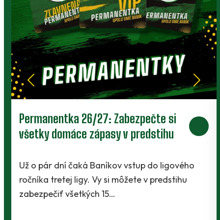
Prievidza postúpila do 2. kola pohára.
V Kanianke rozhodol z penalty v
závere Jibril
o
Baníci vstúpili do ostrej sezóny súbojom 1. kol
Slovnaft Cupu, keď vycestovali do neďalekej
Kanianky na menšie "derby". Takmer 700…