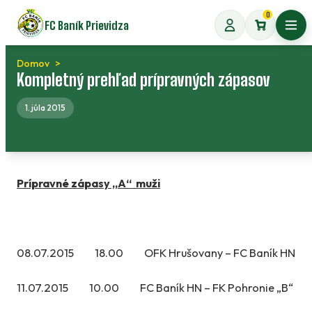
Preskočiť
0
FC Baník Prievidza
na
Otvo
obsah
Domov
Kompletný prehľad prípravných zápasov
1. júla 2015
Prípravné zápasy „A“ muži
08.07.2015 18.00 OFK Hrušovany – FC Baník HN
11.07.2015 10.00 FC Baník HN – FK Pohronie „B“