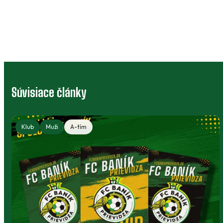
Súvisiace články
Klub
Muži
A-tím