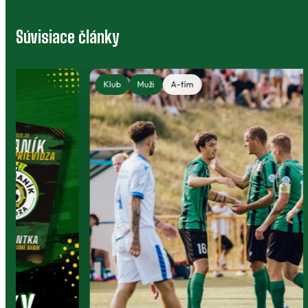
Súvisiace články
Klub
Muži
A-tím