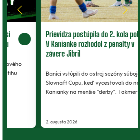
Prievidza postúpila do 2. kola pohára.
V Kanianke rozhodol z penalty v
závere Jibril
Baníci vstúpili do ostrej sezóny súbojom 1. kola
Slovnaft Cupu, keď vycestovali do neďalekej
Kanianky na menšie "derby". Takmer 700…
2. augusta 2026
…