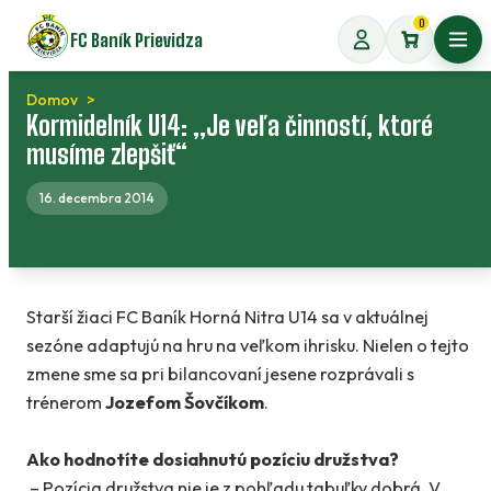
Preskočiť
0
FC Baník Prievidza
na
Otvo
obsah
Domov
Kormidelník U14: „Je veľa činností, ktoré
musíme zlepšiť“
16. decembra 2014
Starší žiaci FC Baník Horná Nitra U14 sa v aktuálnej
sezóne adaptujú na hru na veľkom ihrisku. Nielen o tejto
zmene sme sa pri bilancovaní jesene rozprávali s
trénerom
Jozefom Šovčíkom
.
Ako hodnotíte dosiahnutú pozíciu družstva?
– Pozícia družstva nie je z pohľadu tabuľky dobrá. V