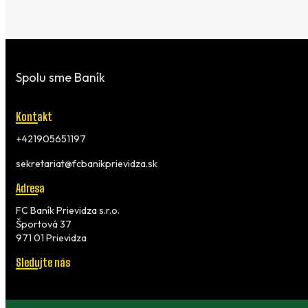
Spolu sme Baník
Kontakt
+421905651197
sekretariat@fcbanikprievidza.sk
Adresa
FC Baník Prievidza s.r.o.
Športová 37
971 01 Prievidza
Sledujte nás