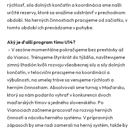
rýchlosť, sila dolných končatín a koordinácia sme našli
určité rezervy, ktoré sa snažíme odstrániť v prechodnom
období. Na herných činnostiach pracujeme od začiatku, v
tomto období ich prevádzame v pohybe.
Aký je ďalší program tímu U14?
– V sezóne momentálne pokračujeme bez prestávky až
do Vianoc. Trénujeme štyrikrát do týždňa, navštevujeme
zimný štadión kvôli rozvoju všeobecnej sily a sily dolných
končatín, v telocvični pracujeme na koordinácií a
výbušnosti, na umelej tráve sa venujeme rýchlosti a
herným činnostiam. Absolvovali sme turnaj v Maďarsku,
ktorý sa nám podarilo vyhrať v konkurencii dvoch
maďarských tímov a jedného slovenského. Po
Vianociach začneme pracovať na rozvoji herných
činností a nácviku herného systému. V prípravných
zápasoch by sme radi zamerali na herný systém, takže by