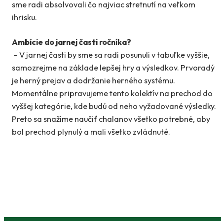
sme radi absolvovali čo najviac stretnutí na veľkom
ihrisku.
Ambície do jarnej časti ročníka?
– V jarnej časti by sme sa radi posunuli v tabuľke vyššie,
samozrejme na základe lepšej hry a výsledkov. Prvoradý
je herný prejav a dodržanie herného systému.
Momentálne pripravujeme tento kolektív na prechod do
vyššej kategórie, kde budú od neho vyžadované výsledky.
Preto sa snažíme naučiť chalanov všetko potrebné, aby
bol prechod plynulý a mali všetko zvládnuté.