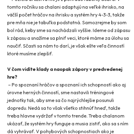
tomto ročníku sa chalani adaptujú na veľké ihrisko, na
väčší počet hráčov na ihrisku a systém hry 4-3-3, takže
pre mňa nie je tabuľka podstatná. Samozrejme by som
bol rád, keby sme sa nachádzali vyššie. Ideme od zápasu
k zápasu a snažíme sa plniť veci, ktoré máme za úlohu sa
naučiť. Sčasti sa nám to darí, je však ešte veľa činností
ktoré musíme zlepšiť.
V čom vidíte klady a naopak zápory v predvedenej
hre?
– Po spoznaní hráčov a spoznaní ich schopností ako aj
úrovne herných činností, sme nastavili tréningové
jednotky tak, aby sme sa čo najrýchlejšie posunuli
dopredu. Nedá sa to však všetko stihnúť hneď, takže
treba hlavne vydržať v tomto trende. Treba chalanom
ukázať, že systém hry funguje a musia zistiť, ako sa s ním
dá vyhrávať. V pohybových schopnostiach ako je