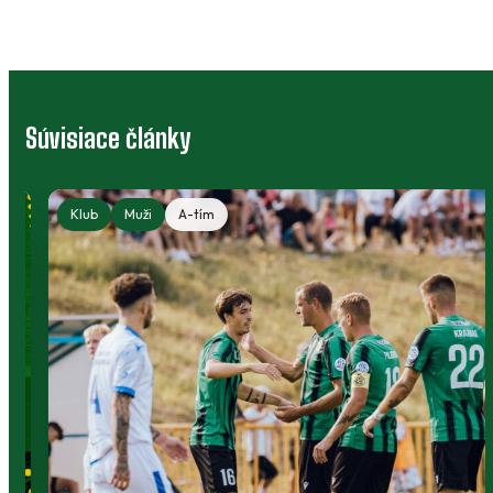
Súvisiace články
Klub
Muži
A-tím