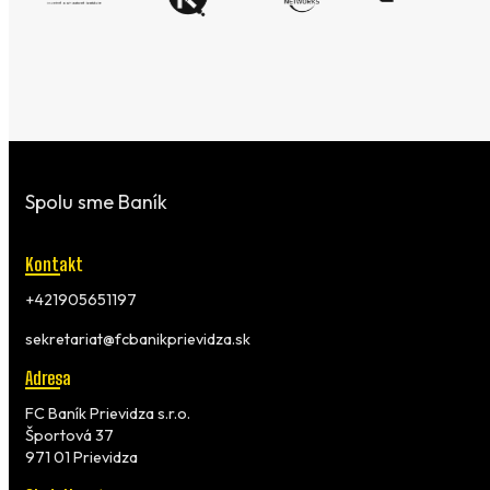
Spolu sme Baník
Kontakt
+421905651197
sekretariat@fcbanikprievidza.sk
Adresa
FC Baník Prievidza s.r.o.
Športová 37
971 01 Prievidza