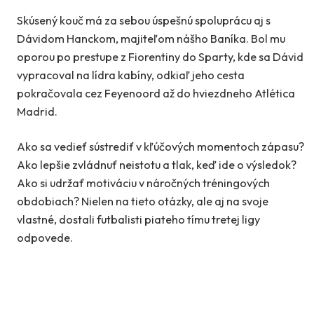
Skúsený kouč má za sebou úspešnú spoluprácu aj s
Dávidom Hanckom, majiteľom nášho Baníka. Bol mu
oporou po prestupe z Fiorentiny do Sparty, kde sa Dávid
vypracoval na lídra kabíny, odkiaľ jeho cesta
pokračovala cez Feyenoord až do hviezdneho Atlética
Madrid.
Ako sa vedieť sústrediť v kľúčových momentoch zápasu?
Ako lepšie zvládnuť neistotu a tlak, keď ide o výsledok?
Ako si udržať motiváciu v náročných tréningových
obdobiach? Nielen na tieto otázky, ale aj na svoje
vlastné, dostali futbalisti piateho tímu tretej ligy
odpovede.