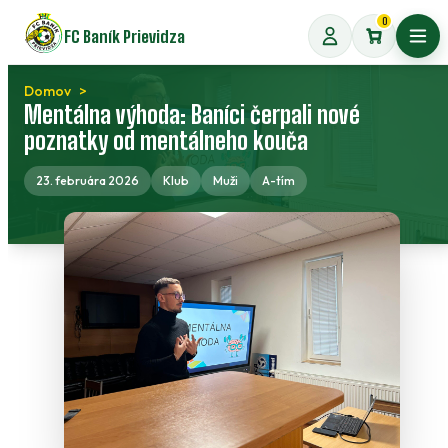
Preskočiť
0
FC Baník Prievidza
na
Otvo
obsah
Domov
Mentálna výhoda: Baníci čerpali nové
poznatky od mentálneho kouča
23. februára 2026
Klub
Muži
A-tím