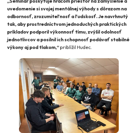
„Seminár poskytuje hráčom priestor na zamyslenie a
uvedomenie si svojej mentálnej výhody s dôrazom na
odbornosť, zrozumiteľnosť a ľudskosť. Je navrhnutý
tak, aby prostredníctvom jednoduchých praktických
príkladov podporil výkonnosť tímu, zvýšil odolnosť
jednotlivcov a posilnil ich schopnosť podávať stabilné
výkony aj pod tlakom,“
priblížil Hudec.