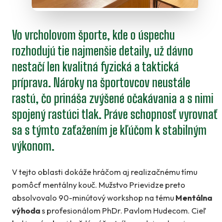
Vo vrcholovom športe, kde o úspechu
rozhodujú tie najmenšie detaily, už dávno
nestačí len kvalitná fyzická a taktická
príprava. Nároky na športovcov neustále
rastú, čo prináša zvýšené očakávania a s nimi
spojený rastúci tlak. Práve schopnosť vyrovnať
sa s týmto zaťažením je kľúčom k stabilným
výkonom.
V tejto oblasti dokáže hráčom aj realizačnému tímu
pomôcť mentálny kouč. Mužstvo Prievidze preto
absolvovalo 90-minútový workshop na tému
Mentálna
výhoda
s profesionálom PhDr. Pavlom Hudecom. Cieľ