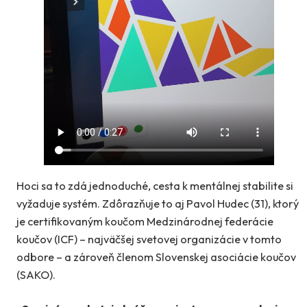
Hoci sa to zdá jednoduché, cesta k mentálnej stabilite si
vyžaduje systém. Zdôrazňuje to aj Pavol Hudec (31), ktorý
je certifikovaným koučom Medzinárodnej federácie
koučov (ICF) – najväčšej svetovej organizácie v tomto
odbore – a zároveň členom Slovenskej asociácie koučov
(SAKO).