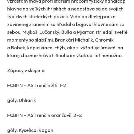
vzrastom máva proti starším hráčom fyzický handicap
hlavne na veľkých ihriskách a nedostáva sa do svojich
typických streleckých pozícii. Vida po dlhšej pauze
zavinenej zranením sa hľadal a bojoval hlavne sám so
sebou. Mujkoš, Lučanský, Bulla a Mjartan striedali svetlé
momenty so slabšími. Brankári Michalík, Chromík
a Bobek, kopia viacej chýb, ako si vyžaduje úroveň, na
ktorej chceme hrávať. Snahu im však uprieť nemožno.
Zápasy v skupine:
FCBHN – AS Trenčín žltí
1-2
góly:
Uhliarik
FCBHN – AS Trenčín oranžovíí
2–2
góly:
Kyselica, Ragan