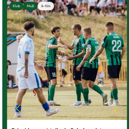
Klub
Muži
A-tím