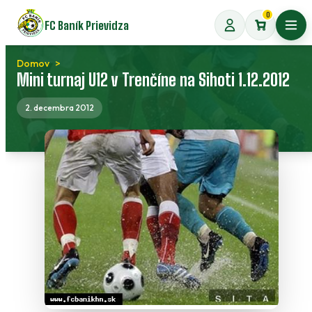
Preskočiť
0
FC Baník Prievidza
na
Otvo
obsah
Domov
Mini turnaj U12 v Trenčíne na Sihoti 1.12.2012
2. decembra 2012