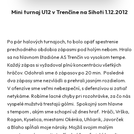
Mini turnaj U12 v Trenčíne na Sihoti 1.12.2012
Po pár halových turnajoch, to bolo opäť spestrenie
prechodného obdobia zápasmi pod holým nebom. Hralo
sa na hlavnom štadióne AS Trenčín vo vysokom tempe.
Každý zápas si vyžadoval plnú koncentráciu všetkých
hráčov. Odohrali sme 6 zápasov po 20 min.
Posledné
dva zápasy sme nezvládli a prehrali jasným rozdielom.
V ofenzíve sme veľmi nebezpeční, s defenzívou si zatiaľ
netykáme. Robíme lacné chyby pri rozohrávke, za čo nás
vyspelé mužstvá trestajú gólmi.
Spokojný som hlavne
s tempom , akým sme schopní už dnes hrať.
Hráči, Vrška,
Ragan, Kyselica, miestami Okénka, Uhliarik, Javorček
a Blaho spĺňali moje nároky. Mojžiš svojim malým