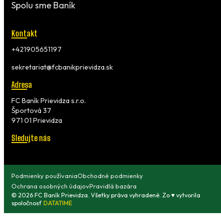
Spolu sme Baník
Kontakt
+421905651197
sekretariat@fcbanikprievidza.sk
Adresa
FC Baník Prievidza s.r.o.
Športová 37
971 01 Prievidza
Sledujte nás
Podmienky používania
Obchodné podmienky
Ochrana osobných údajov
Pravidlá bazára
© 2026 FC Baník Prievidza. Všetky práva vyhradené. Zo ♥ vytvorila
spoločnosť
DATATIME