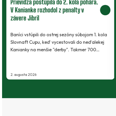
Prievidza postúpila do 2. kola pohára.
V Kanianke rozhodol z penalty v
závere Jibril
Baníci vstúpili do ostrej sezóny súbojom 1. kola
Slovnaft Cupu, keď vycestovali do neďalekej
Kanianky na menšie "derby". Takmer 700…
2. augusta 2026