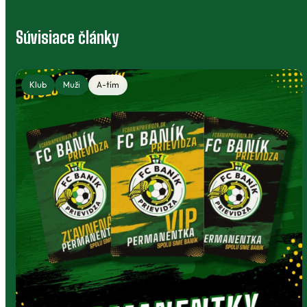
Súvisiace články
Klub
Muži
A-tím