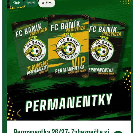
Klubový bazár: výstroj, ktorá môže
poslúžiť ďalej
Deti rastú, no športové oblečenie a vybavenie
môžu dobre poslúžiť niekomu ďalšiemu.
Klubový bazár prepája rodičov, členov a ľudí
okolo Baníka.