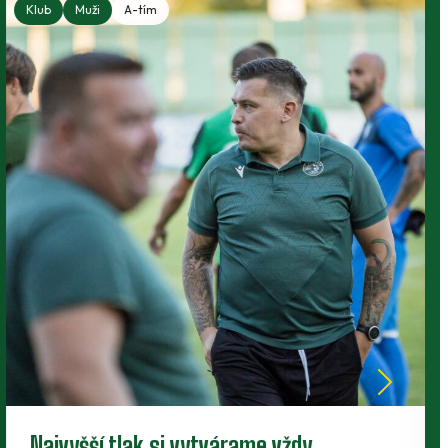
Klub
Muži
A-tím
Nové zmluvy pre trojicu