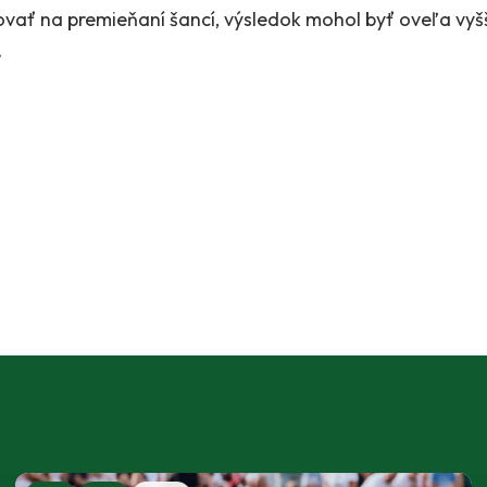
vať na premieňaní šancí, výsledok mohol byť oveľa vyšš
.