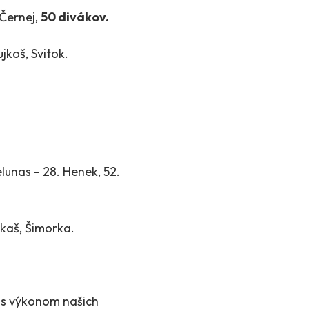
Černej,
50 divákov.
ujkoš, Svitok.
Delunas – 28. Henek, 52.
rkaš, Šimorka.
 s výkonom našich