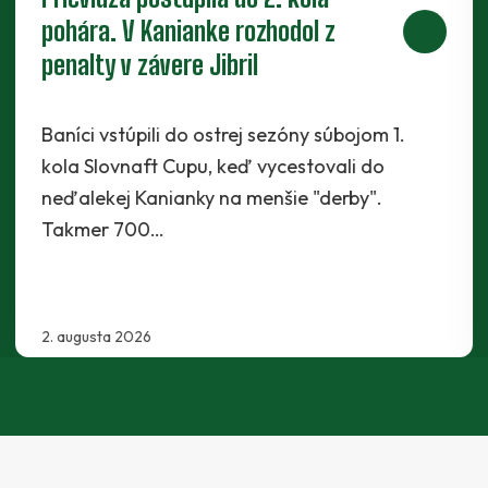
bude hrať ofenzívny stredopoliar
Radchenko
Káder Prievidze sa rozšíril najnovšie o
Maksyma Radchenka. Legionár z Ukrajiny sa s
Baníkmi dohodol na pôsobení minimálne do
konca…
30. júla 2026