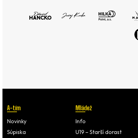
A-tím
Mládež
Novinky
Info
Súpiska
U19 – Starší dorast