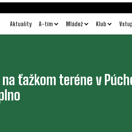
Aktuality
A-tím
Mládež
Klub
Vstu
i na ťažkom teréne v Púc
plno