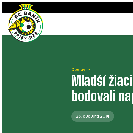
Preskočiť
na
obsah
Domov
Mladší žiac
bodovali na
28. augusta 2014