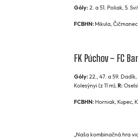
Góly:
2. a 51. Poliak, 5. Sv
FCBHN:
Mikula, Čičmanec, 
FK Púchov – FC Ban
Góly:
22., 47. a 59. Dadík,
Kolesýnyi (z 11 m),
R:
Osels
FCBHN:
Horniak, Kupec, Ko
„Naša kombinačná hra vi