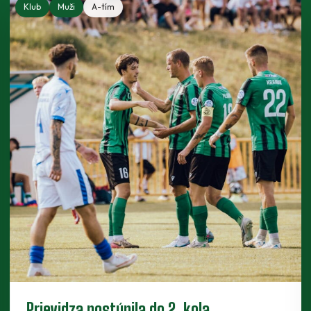
Klub
Muži
A-tím
Piaty legionár do partie. Za Baník