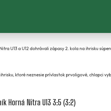
itra U13 a U12 dohrávali zápasy 2. kola na ihrisku súper
isku, ktoré neznesie prívlastok prvoligové, chlapci vyb
ík Horná Nitra U13 3:5 (3:2)