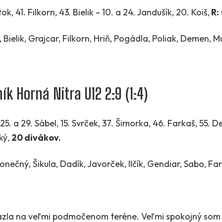
itok, 41. Filkorn, 43. Bielik – 10. a 24. Jandušík, 20. Koiš,
R:
Bielik, Grajcar, Filkorn, Hriň, Pogádla, Poliak, Demen, M
ík Horná Nitra U12 2:9 (1:4)
 25. a 29. Sábel, 15. Svrček, 37. Šimorka, 46. Farkaš, 55. 
ký,
20 divákov.
nečný, Šikula, Dadík, Javorček, Ilčík, Gendiar, Sabo, Fa
azla na veľmi podmočenom teréne. Veľmi spokojný som