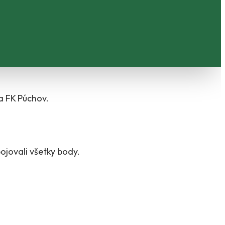
a FK Púchov.
ojovali všetky body.