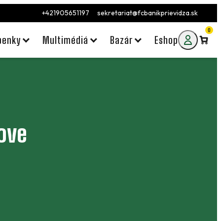
+421905651197
sekretariat@fcbanikprievidza.sk
0
penky
Multimédiá
Bazár
Eshop
hove