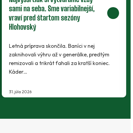
perspektívnych dorastencov
Tesne pred štartom novej sezóny presvedčili
realizačný tím traja mladíci - Maroš Lahký,
Filip Krpelan a Ľudovít Lenhart. Prví dvaja…
29. júla 2026