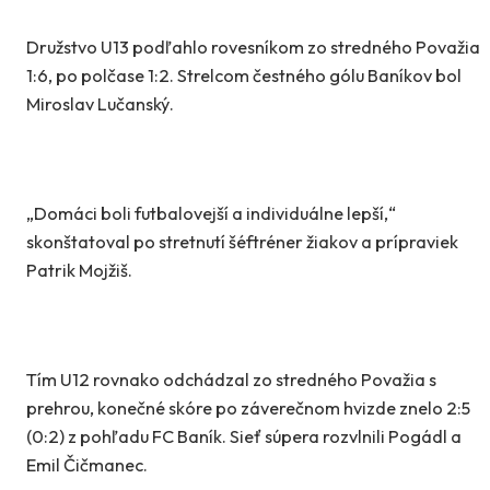
Družstvo U13 podľahlo rovesníkom zo stredného Považia
1:6, po polčase 1:2. Strelcom čestného gólu Baníkov bol
Miroslav Lučanský.
„Domáci boli futbalovejší a individuálne lepší,“
skonštatoval po stretnutí šéftréner žiakov a prípraviek
Patrik Mojžiš.
Tím U12 rovnako odchádzal zo stredného Považia s
prehrou, konečné skóre po záverečnom hvizde znelo 2:5
(0:2) z pohľadu FC Baník. Sieť súpera rozvlnili Pogádl a
Emil Čičmanec.