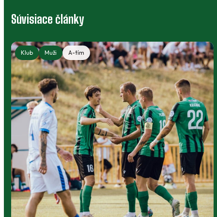
Súvisiace články
Klub
Muži
A-tím