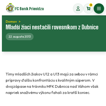
Preskočiť
0
FC Baník Prievidza
na
Otvo
obsah
Domov
Mladší žiaci nestačili rovesníkom z Dubnice
22. augusta 2013
Tímy mladších žiakov U12 a U13 majú za sebou v rámci
prípravy ďalšiu konfrontáciu s kvalitným súperom. V
dvojzápase na trávniku MFK Dubnica nad Váhom však
napriek snaživému výkonu ťahali za kratší koniec.