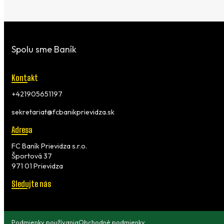
Spolu sme Baník
Kontakt
+421905651197
sekretariat@fcbanikprievidza.sk
Adresa
FC Baník Prievidza s.r.o.
Športová 37
971 01 Prievidza
Sledujte nás
Podmienky používania
Obchodné podmienky