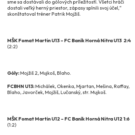
sme sa dostávali do gólových príležitostí. Všetci hráči
dostali veľký herný priestor, zápasy splnili svoj účel,“
skonštatoval tréner Patrik Mojžiš.
MŠK Fomat Martin U13 – FC Baník Horná Nitra U13
2:4
(2:2)
Góly:
Mojžiš 2, Mujkoš, Blaho.
FCBHN U13:
Michálek, Okenka, Mjartan, Mešina, Raffay,
Blaho, Javorček, Mojžiš, Lučanský, str. Mujkoš.
MŠK Fomat Martin U12 – FC Baník Horná Nitra U12 1:6
(1:2)