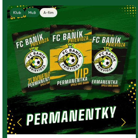
Klub
Muži
A-tím