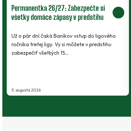
Prievidza postúpila do 2. kola pohára.
V Kanianke rozhodol z penalty v
závere Jibril
o
Baníci vstúpili do ostrej sezóny súbojom 1. kol
Slovnaft Cupu, keď vycestovali do neďalekej
Kanianky na menšie "derby". Takmer 700…
2. augusta 2026