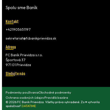
Spolu sme Baník
Kontakt
+421905651197
sekretariat@fcbanikprievidza.sk
Adresa
FC Baník Prievidza s.r.o.
Športová 37
971 01 Prievidza
Sledujte nás
Podmienky používania
Obchodné podmienky
Ochrana osobných údajov
Pravidlá bazára
© 2026 FC Baník Prievidza. Všetky práva vyhradené. Zo ♥ vytvorila
spoločnosť
DATATIME