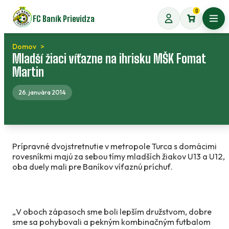
Preskočiť
0
FC Baník Prievidza
na
Otvo
obsah
Domov
Mladší žiaci víťazne na ihrisku MŠK Fomat
Martin
26. januára 2014
Prípravné dvojstretnutie v metropole Turca s domácimi
rovesníkmi majú za sebou tímy mladších žiakov U13 a U12,
oba duely mali pre Baníkov víťaznú príchuť.
„V oboch zápasoch sme boli lepším družstvom, dobre
sme sa pohybovali a pekným kombinačným futbalom