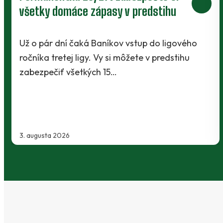
V Kanianke rozhodol z penalty v
závere Jibril
o
Baníci vstúpili do ostrej sezóny súbojom 1. kol
Slovnaft Cupu, keď vycestovali do neďalekej
Kanianky na menšie "derby". Takmer 700…
2. augusta 2026