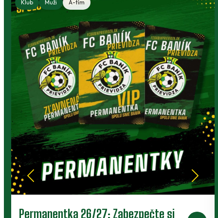
Klub
Muži
A-tím
Prievidza postúpila do 2. kola pohára.