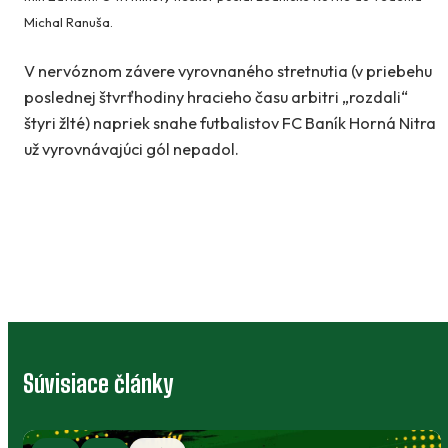
Michal Ranuša.
V nervóznom závere vyrovnaného stretnutia (v priebehu
poslednej štvrťhodiny hracieho času arbitri „rozdali“
štyri žlté) napriek snahe futbalistov FC Baník Horná Nitra
už vyrovnávajúci gól nepadol.
Súvisiace články