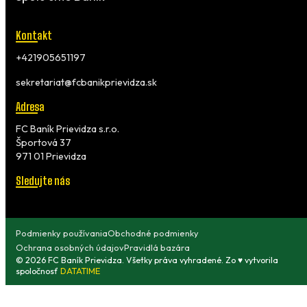
Kontakt
+421905651197
sekretariat@fcbanikprievidza.sk
Adresa
FC Baník Prievidza s.r.o.
Športová 37
971 01 Prievidza
Sledujte nás
Podmienky používania
Obchodné podmienky
Ochrana osobných údajov
Pravidlá bazára
© 2026 FC Baník Prievidza. Všetky práva vyhradené. Zo ♥ vytvorila
spoločnosť
DATATIME