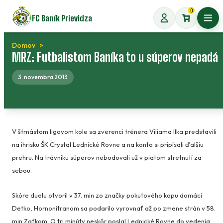
Preskočiť
0
FC Baník Prievidza
na
Otvo
obsah
Domov
MRZ: Futbalistom Baníka to u súperov nepadá
3. novembra 2013
V štrnástom ligovom kole sa zverenci trénera Viliama Ilka predstavili
na ihrisku ŠK Crystal Lednické Rovne a na konto si pripísali ďalšiu
prehru. Na trávniku súperov nebodovali už v piatom stretnutí za
sebou.
Skóre duelu otvoril v 37. min zo značky pokutového kopu domáci
Detko, Hornonitranom sa podarilo vyrovnať až po zmene strán v 58.
min Zaťkom. O tri minúty neskôr poslal Lednické Rovne do vedenia