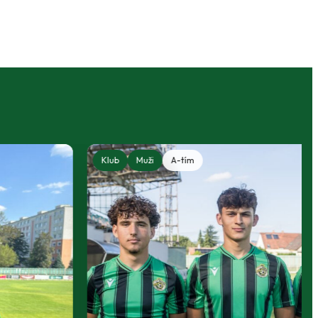
Klub
Muži
A-tím