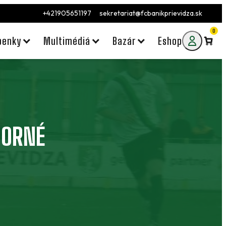
+421905651197
sekretariat@fcbanikprievidza.sk
0
penky
Multimédiá
Bazár
Eshop
HORNÉ