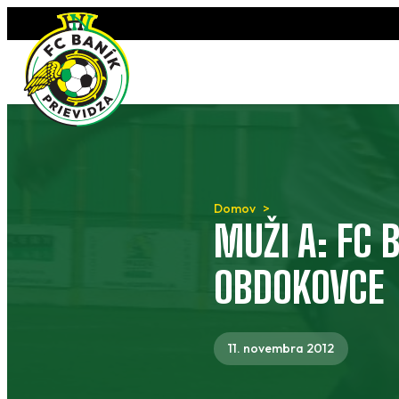
Preskočiť
na
obsah
Domov
MUŽI A: FC 
OBDOKOVCE
11. novembra 2012