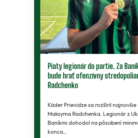
Piaty legionár do partie. Za Baník
bude hrať ofenzívny stredopoliar
Radchenko
Káder Prievidze sa rozšíril najnovšie o
Maksyma Radchenka. Legionár z Ukrajiny sa s
Baníkmi dohodol na pôsobení minimálne do
konca…