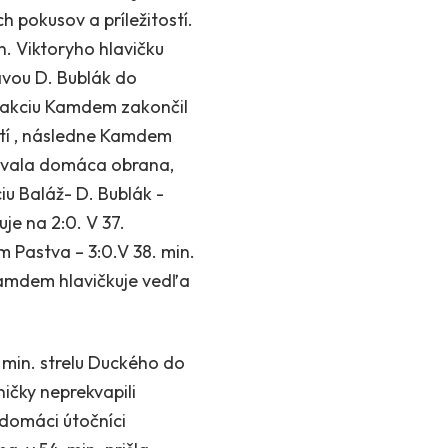
 pokusov a príležitostí.
in. Viktoryho hlavičku
avou D. Bublák do
u akciu Kamdem zakončil
ostí , následne Kamdem
okovala domáca obrana,
u Baláž- D. Bublák -
je na 2:0. V 37.
Pastva – 3:0.V 38. min.
Kamdem hlavičkuje vedľa
 min. strelu Duckého do
ičky neprekvapili
 domáci útočníci