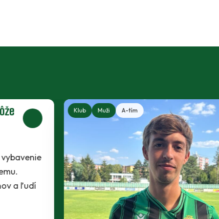
Klub
Muži
A-tím