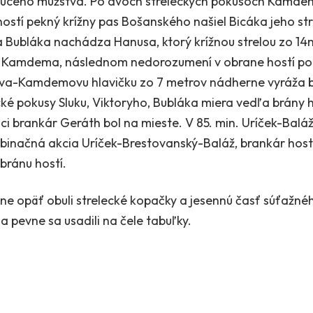
ujúceho mužstva. Po dvoch streleckých pokusoch Kamdema
ostí pekný krížny pas Bošanského našiel Bicáka jeho str
a Bubláka nachádza Hanusa, ktorý krížnou strelou zo 14m.
i Kamdema, následnom nedorozumení v obrane hostí poh
tva-Kamdemovu hlavičku zo 7 metrov nádherne vyráža b
cké pokusy Sluku, Viktoryho, Bubláka miera vedľa brány h
ci brankár Geráth bol na mieste. V 85. min. Uríček-Baláž
inačná akcia Uríček-Brestovanský-Baláž, brankár hostí 
bránu hostí.
čne opäť obuli strelecké kopačky a jesennú časť súťažnéh
 pevne sa usadili na čele tabuľky.