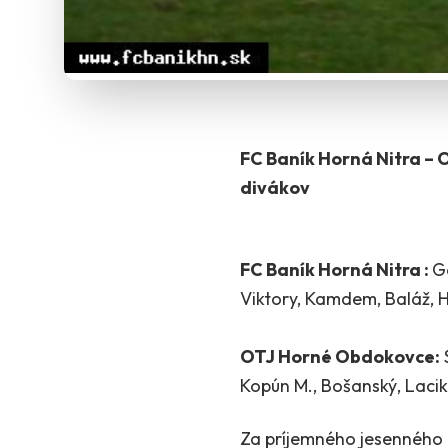
FC Baník Horná Nitra – O
divákov
FC Baník Horná Nitra :
Ge
Viktory, Kamdem, Baláž, H
OTJ Horné Obdokovce:
S
Kopún M., Bošanský, Lacika
Za príjemného jesenného 