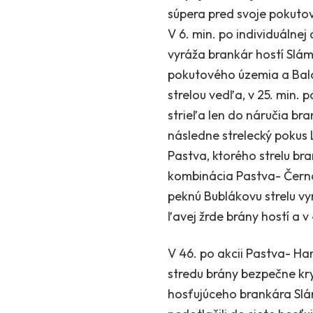
súpera pred svoje pokutov
V 6. min. po individuálnej
vyráža brankár hostí Slám
pokutového územia a Baláž
strelou vedľa, v 25. min. 
strieľa len do náručia br
následne strelecký pokus 
Pastva, ktorého strelu br
kombinácia Pastva- Černá
peknú Bublákovu strelu vy
ľavej žrde brány hostí a v
V 46. po akcii Pastva- Ha
stredu brány bezpečne kry
hosťujúceho brankára Slám