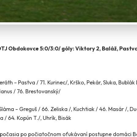
TJ Obdokovce 5:0/3:0/ góly: Viktory 2, Baláž, Pastva
ráth – Pastva / 71. Kurinec/, Krško, Pekár, Sluka, Bublák 
anus / 76. Brestovanský/
láma – Greguš / 66. Zeliska /, Kuchtiak / 46. Masár /, Du
 / 64. Kopún T./, Uhrík, Bisák
počasia po počiatočnom oťukávaní postupne domáci Baní