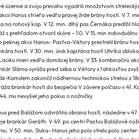
é územie a svoju prevahu vyjadrili množstvom streleckých
 akcii Hanus strieľa vedľa pravej žrde brány hostí. V 7. m
a na rohový kop. V 12. min. dlhý pas Černáka predlžil hl
 s prehľadom otvoril skóre – 1:0. V 15. min individuáln
po peknej akcii Hanus- Pastva-Viktory prestrelil bránu h
ankára hostí. V 30. min. únik kapitána hostí Uhríka zbl
Laciku mieri vedľa domácej brány. V 33. kombinačnú akci
ankár Sláma vyráža pred seba a Viktory s ľahkosťou zvyšu
k-Kamdem zakončil nádhernou technickou strelou z 18m 
ráža brankár hostí do bezpečia V závere polčasu v 41. 
 44. mu nevyšiel jeho pokus o nožničky.
nus pred Balážom odvrátila obrana hostí, následne v 47.
je brankár Geráth. V 49. po centri Pastvu Balážové nožn
u. V 50. min. Sluka- Hanus jeho polo strelu polo center