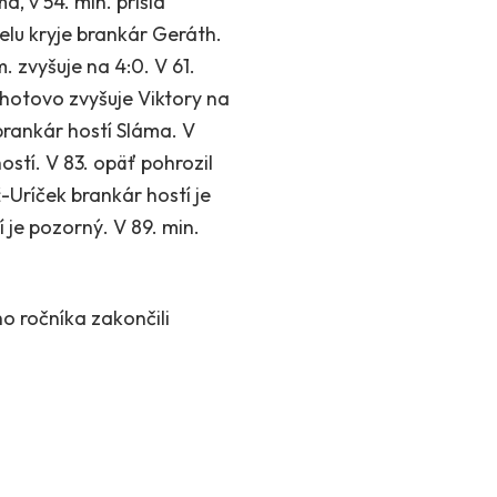
, v 54. min. prišla
elu kryje brankár Geráth.
 zvyšuje na 4:0. V 61.
otovo zvyšuje Viktory na
rankár hostí Sláma. V
ostí. V 83. opäť pohrozil
-Uríček brankár hostí je
je pozorný. V 89. min.
o ročníka zakončili