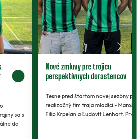
Nové zmluvy pre trojicu
perspektívnych dorastencov
Tesne pred štartom novej sezóny presvedčili
realizačný tím traja mladíci - Maroš Lahký,
Filip Krpelan a Ľudovít Lenhart. Prví dvaja…