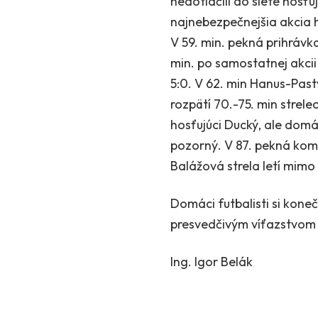
nedotlačili do siete hosť
najnebezpečnejšia akcia h
V 59. min. pekná prihrávk
min. po samostatnej akci
5:0. V 62. min Hanus-Pas
rozpätí 70.-75. min strele
hosťujúci Ducký, ale domá
pozorný. V 87. pekná komb
Balážová strela letí mimo 
Domáci futbalisti si kone
presvedčivým víťazstvom a
Ing. Igor Belák