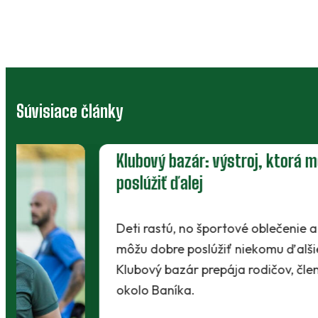
Súvisiace články
Klubový bazár: výstroj, ktorá môže
poslúžiť ďalej
Deti rastú, no športové oblečenie a vybavenie
môžu dobre poslúžiť niekomu ďalšiemu.
Klubový bazár prepája rodičov, členov a ľudí
okolo Baníka.