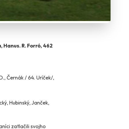
, Hanus. R. Forró, 462
D., Černák / 64. Uríček/,
cký, Hubinský, Janček,
ci zatlačili svojho