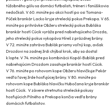
túžobného gólu sa domáci futbalisti, tréneri i fanúšikovia
nedočkali. V 60. minúte po akcii hostí po osi Tomana-
Púček brankár Lacko kryje strelecký pokus Prekopa. V 65.
minúte po prihrávke Obžeru strelecký pokus Bubláka
brankár hostí Cúcik vyráža pred nabiehajúceho Drozda,
jeho strelecký pokus vykopáva Híreš z prázdnej brány.
V 72. minúte zahráva Bublák priamy voľný kop, avšak
Drozdovi na zadnej žrdi chýbal krok, aby sa dostal
k lopte. V 74. minúte po kombinácii Kopál-Bublák pred
nabiehajúcim Drozdom zasahuje brankár hostí Cúcik.
V 76. minúte po rohovom kope Obžeru hlavičkuje Pekár
vedľa ľavej žrde hosťujúcej brány. V 80. minúte po
rohovom kope Bubláka hlavičku Hubočana kryje brankár
hostí Cúcik. V závere stretnutia strelecké pokusy
hosťujúcich Pilného a Prekopa končia vedľa brány
domácich futbalistov.