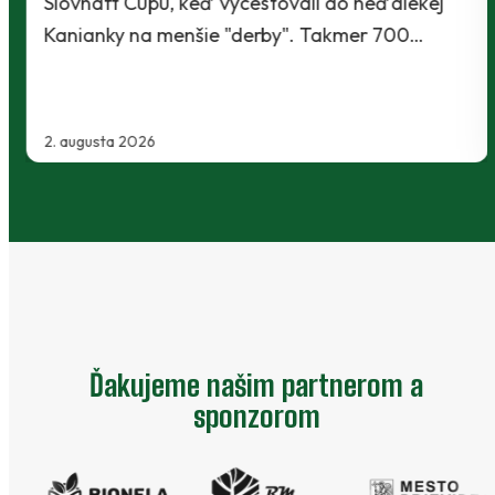
Slovnaft Cupu, keď vycestovali do neďalekej
Kanianky na menšie "derby". Takmer 700…
2. augusta 2026
Ďakujeme našim partnerom a
sponzorom