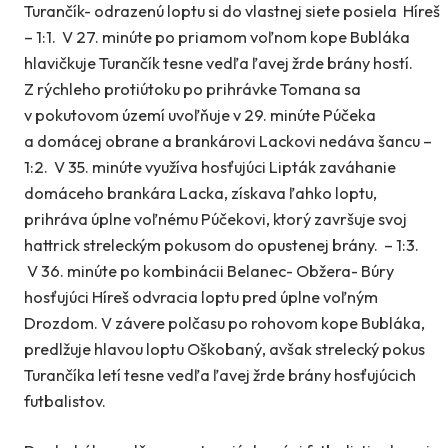
Turančík- odrazenú loptu si do vlastnej siete posiela Híreš
– 1:1. V 27. minúte po priamom voľnom kope Bubláka
hlavičkuje Turančík tesne vedľa ľavej žrde brány hostí.
Z rýchleho protiútoku po prihrávke Tomana sa
v pokutovom území uvoľňuje v 29. minúte Púčeka
a domácej obrane a brankárovi Lackovi nedáva šancu –
1:2. V 35. minúte využíva hosťujúci Lipták zaváhanie
domáceho brankára Lacka, získava ľahko loptu,
prihráva úplne voľnému Púčekovi, ktorý završuje svoj
hattrick streleckým pokusom do opustenej brány. – 1:3.
V 36. minúte po kombinácii Belanec- Obžera- Búry
hosťujúci Híreš odvracia loptu pred úplne voľným
Drozdom. V závere polčasu po rohovom kope Bubláka,
predlžuje hlavou loptu Oškobaný, avšak strelecký pokus
Turančíka letí tesne vedľa ľavej žrde brány hosťujúcich
futbalistov.