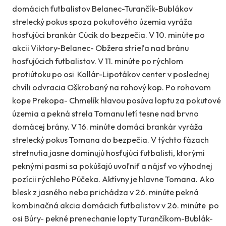
domácich futbalistov Belanec-Turančík-Bublákov
strelecký pokus spoza pokutového územia vyráža
hosťujúci brankár Cúcik do bezpečia. V 10. minúte po
akcii Viktory-Belanec- Obžera strieľa nad bránu
hosťujúcich futbalistov. V 11. minúte po rýchlom
protiútoku po osi Kollár-Lipotákov center v poslednej
chvíli odvracia Oškrobaný na rohový kop. Po rohovom
kope Prekopa- Chmelík hlavou posúva loptu za pokutové
územia a pekná strela Tomanu letí tesne nad brvno
domácej brány. V 16. minúte domáci brankár vyráža
strelecký pokus Tomana do bezpečia. V týchto fázach
stretnutia jasne dominujú hosťujúci futbalisti, ktorými
peknými pasmi sa pokúšajú uvoľniť a nájsť vo výhodnej
pozícii rýchleho Púčeka. Aktívny je hlavne Tomana. Ako
blesk z jasného neba prichádza v 26. minúte pekná
kombinačná akcia domácich futbalistov v 26. minúte po
osi Búry- pekné prenechanie lopty Turančíkom-Bublák-