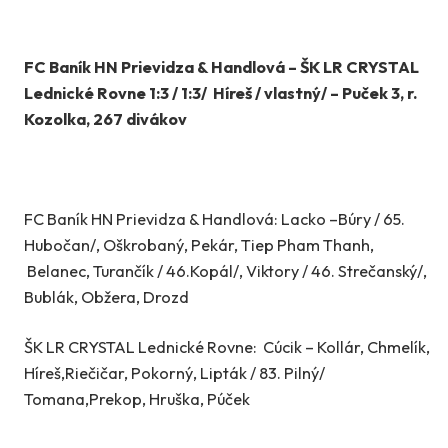
FC Baník HN Prievidza & Handlová – ŠK LR CRYSTAL
Lednické Rovne 1:3 / 1:3/ Híreš / vlastný/ – Puček 3, r.
Kozolka, 267 divákov
FC Baník HN Prievidza & Handlová: Lacko –Búry / 65.
Hubočan/, Oškrobaný, Pekár, Tiep Pham Thanh,
Belanec, Turančík / 46.Kopál/, Viktory / 46. Strečanský/,
Bublák, Obžera, Drozd
ŠK LR CRYSTAL Lednické Rovne: Cúcik – Kollár, Chmelík,
Híreš,Riečičar, Pokorný, Lipták / 83. Pilný/
Tomana,Prekop, Hruška, Púček