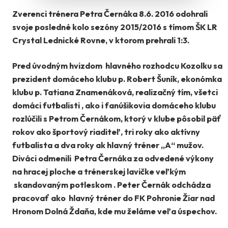
Zverenci trénera Petra Černáka 8.6. 2016 odohrali
svoje posledné kolo sezóny 2015/2016 s tímom ŠK LR
Crystal Lednické Rovne, v ktorom prehrali 1:3.
Pred úvodným hvizdom hlavného rozhodcu Kozolku sa
prezident domáceho klubu p. Robert Šuník, ekonómka
klubu p. Tatiana Znamenáková, realizačný tím, všetci
domáci futbalisti , ako i fanúšikovia domáceho klubu
rozlúčili s Petrom Černákom, ktorý v klube pôsobil päť
rokov ako športový riaditeľ, tri roky ako aktívny
futbalista a dva roky ak hlavný tréner „A“ mužov.
Diváci odmenili Petra Černáka za odvedené výkony
na hracej ploche a trénerskej lavičke veľkým
skandovaným potleskom . Peter Černák odchádza
pracovať ako hlavný tréner do FK Pohronie Žiar nad
Hronom Dolná Ždaňa, kde mu želáme veľa úspechov.