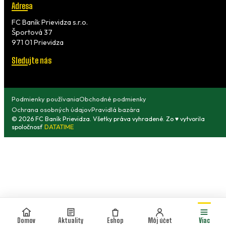
Adresa
FC Baník Prievidza s.r.o.
Športová 37
971 01 Prievidza
Sledujte nás
Podmienky používania
Obchodné podmienky
Ochrana osobných údajov
Pravidlá bazára
© 2026 FC Baník Prievidza. Všetky práva vyhradené. Zo ♥ vytvorila
spoločnosť
DATATIME
Domov
Aktuality
Eshop
Môj účet
Viac