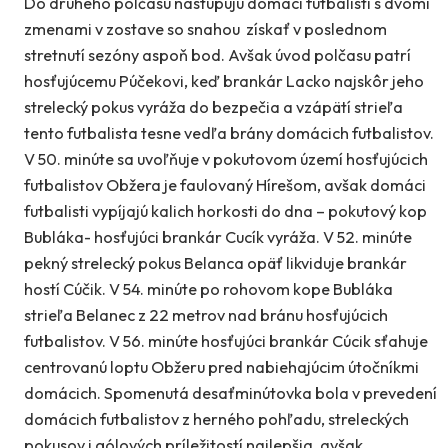
Do druhého polčasu nastupujú domáci futbalisti s dvomi
zmenami v zostave so snahou získať v poslednom
stretnutí sezóny aspoň bod. Avšak úvod polčasu patrí
hosťujúcemu Púčekovi, keď brankár Lacko najskôr jeho
strelecký pokus vyráža do bezpečia a vzápätí strieľa
tento futbalista tesne vedľa brány domácich futbalistov.
V 50. minúte sa uvoľňuje v pokutovom území hosťujúcich
futbalistov Obžera je faulovaný Hírešom, avšak domáci
futbalisti vypíjajú kalich horkosti do dna – pokutový kop
Bubláka- hosťujúci brankár Cucík vyráža. V 52. minúte
pekný strelecký pokus Belanca opäť likviduje brankár
hostí Cúčik. V 54. minúte po rohovom kope Bubláka
strieľa Belanec z 22 metrov nad bránu hosťujúcich
futbalistov. V 56. minúte hosťujúci brankár Cúcik sťahuje
centrovanú loptu Obžeru pred nabiehajúcim útočníkmi
domácich. Spomenutá desaťminútovka bola v prevedení
domácich futbalistov z herného pohľadu, streleckých
pokusov i gólových príležitostí najlepšia, avšak