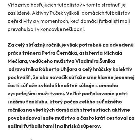
Víťazstvo hosťujúcich futbalistov v tomto stretnutí je
zaslúžené. Aktívny Púček vyškolil domácich futbalistov
z efektivity a v momentoch, keď domáci futbalisti mali
prevahu boli v koncovke neškodní.
Za celý súťažný ročník je však potrebné za odvedenú
prácu trénera Petra Černáka, asistenta Michala
Mečiara, vedúceho mužstva Vladimíra Šunika
zdravotníka Róberta Uhljara a celý hráčsky kolektív
pochváliť, že ako nováčik súťaže sme hlavne jesennej
časti súťaže zvládali kvalitné súboje s omnoho
vyspelejšími mužstvami. Veľké poďakovanie patrí
i nášmu fanklubu, ktorý počas celého súťažného
ročníka na všetkých domácich stretnutiach aktívne
povzbudzoval naše mužstvo a často krát cestoval za
našimi futbalistami i na ihriská súperov.