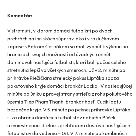
Komentár:
V stretnutí , v ktorom domáci futbalisti po dvoch
prehrách na ihriskách súperov, ako i v rozlúčkovom
zápase s Petrom Černákom sa mali vypnúť k výkonu na
hraniciach svojich možností od úvodných minút
dominovali hosťujúci futbalisti, ktorí boli počas celého
stretnutia lepší vo všetkých smeroch. Už v 2. minúte po
prihrávke Riečičiara strelecký pokus Liptáka spoza
pokutového kryje domáci brankár Lacko. V nasledujúcej
minúte po úniku z pravej strany strieľa z rohu pokutového
územia Tiep Pham Thanh, brankár hostí Cúcik loptu
bezpečne kryje. V 5. minúte po peknej prihrávke Liptáka
si za obranu domácich futbalistov nabieha Púček
a umiestnenou strelou s prehľadom dostáva hosťujúcich
futbalistov do vedenia – 0:1. V 7. minúte po kombinácii