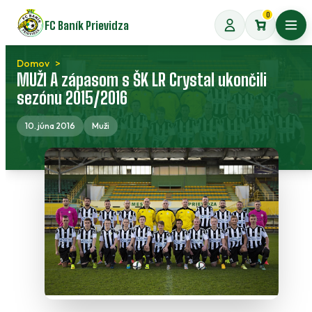
Preskočiť
0
FC Baník Prievidza
na
Otvo
obsah
Domov
MUŽI A zápasom s ŠK LR Crystal ukončili
sezónu 2015/2016
10. júna 2016
Muži