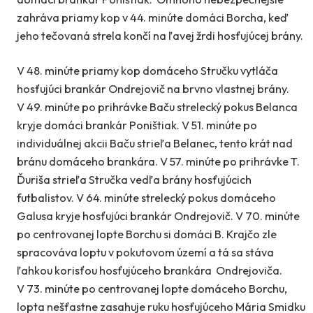
zahráva priamy kop v 44. minúte domáci Borcha, keď
jeho tečovaná strela končí na ľavej žrdi hosťujúcej brány.
V 48. minúte priamy kop domáceho Stručku vytláča
hosťujúci brankár Ondrejovič na brvno vlastnej brány.
V 49. minúte po prihrávke Baču strelecký pokus Belanca
kryje domáci brankár Poništiak. V 51. minúte po
individuálnej akcii Baču strieľa Belanec, tento krát nad
bránu domáceho brankára. V 57. minúte po prihrávke T.
Ďuriša strieľa Stručka vedľa brány hosťujúcich
futbalistov. V 64. minúte strelecký pokus domáceho
Galusa kryje hosťujúci brankár Ondrejovič. V 70. minúte
po centrovanej lopte Borchu si domáci B. Krajčo zle
spracováva loptu v pokutovom území a tá sa stáva
ľahkou korisťou hosťujúceho brankára Ondrejoviča.
V 73. minúte po centrovanej lopte domáceho Borchu,
lopta nešťastne zasahuje ruku hosťujúceho Mária Smidku