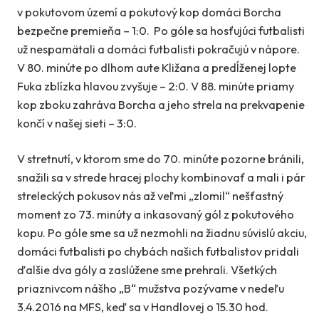
v pokutovom území a pokutový kop domáci Borcha
bezpečne premieňa – 1:0. Po góle sa hosťujúci futbalisti
už nespamätali a domáci futbalisti pokračujú v nápore.
V 80. minúte po dlhom aute Kližana a predĺženej lopte
Fuka zblízka hlavou zvyšuje – 2:0. V 88. minúte priamy
kop zboku zahráva Borcha a jeho strela na prekvapenie
končí v našej sieti – 3:0.
V stretnutí, v ktorom sme do 70. minúte pozorne bránili,
snažili sa v strede hracej plochy kombinovať a mali i pár
streleckých pokusov nás až veľmi „zlomil“ nešťastný
moment zo 73. minúty a inkasovaný gól z pokutového
kopu. Po góle sme sa už nezmohli na žiadnu súvislú akciu,
domáci futbalisti po chybách našich futbalistov pridali
ďalšie dva góly a zaslúžene sme prehrali. Všetkých
priaznivcom nášho „B“ mužstva pozývame v nedeľu
3.4.2016 na MFS, keď sa v Handlovej o 15.30 hod.