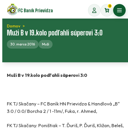
Preskočiť
0
FC Baník Prievidza
na
Otvo
obsah
Domov
Muži B v 19.kolo podľahli súperovi 3:0
30. marca 2016
Muži
Muži B v 19.kolo podľahli säperovi 3:0
FK TJ Skačany – FC Baník HN Prievidza & Handlová „B“
3:0 / 0:0/ Borcha 2 / 1 -11m/, Fuka, r. Ahmed,
FK TJ Skačany: Poništiak – T. Ďuriš, P. Ďuriš, Kližan, Beleš,