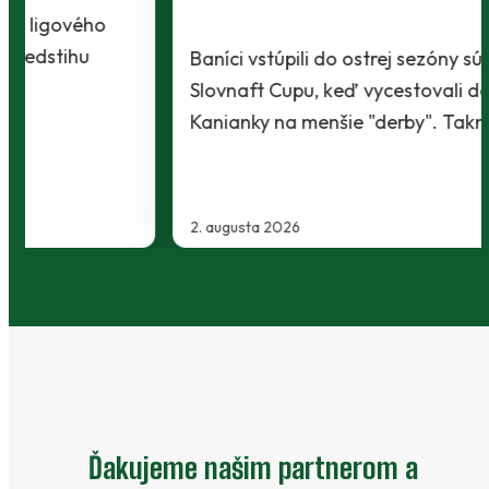
Baníci vstúpili do ostrej sezóny súbojom 1. kola
Slovnaft Cupu, keď vycestovali do neďalekej
Kanianky na menšie "derby". Takmer 700…
2. augusta 2026
…
Ďakujeme našim partnerom a