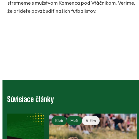
stretneme s mužstvom Kamenca pod Vtáčnikom. Veríme,
že prídete povzbudiť našich futbalistov.
Súvisiace články
Klub
Muži
A-tím