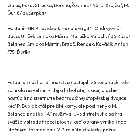
Galus, Fuka, Stručka, Borcha,Žovinec / 46. B. Krajčo/, M.
Ďuriš / 81. Štrpka/
FC Baník HN Prievidza & Handlová „B“ : Ondrejovič –
Bača, Uríček, Smidka Mário, Maruška,Valach, / 86.Kóša/,
Belanec, Smidka Martin, Brzač, Rendek, Kováčik Anton
/75. Ďurík/
Futbalisti nášho „B“ mužstva nastúpili v Skačanoch, kde
sa hralo na veľmi tvrdej a hrboľatej hracej ploche,
nastúpili na stretnutie bez tradičnej stopérskej dvojice,
keď P. Bublák stál pre žlté karty, ale posilnený o M.
Belanca z nášho „A“ mužstva. Úvod stretnutia sa hral
zväčša v strede hracej plochy, keď obrany vynikali nad
útočnými formáciami. V 7. minúte strelecký pokus