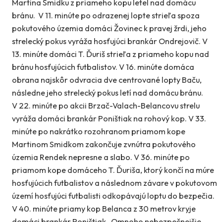
Martina Smidku z priameho kopu letel nad domácu
bránu. V 11. minúte po odrazenej lopte strieľa spoza
pokutového územia domáci Žovinec k pravej žrdi, jeho
strelecký pokus vyráža hosťujúci brankár Ondrejovič. V
13. minúte domáci T. Ďuriš strieľa z priameho kopu nad
bránu hosťujúcich futbalistov. V 16. minúte domáca
obrana najskôr odvracia dve centrované lopty Baču,
následne jeho strelecký pokus letí nad domácu bránu.
V 22. minúte po akcii Brzač-Valach-Belancovu strelu
vyráža domáci brankár Poništiak na rohový kop. V 33.
minúte po nakrátko rozohranom priamom kope
Martinom Smidkom zakončuje zvnútra pokutového
územia Rendek nepresne a slabo. V 36. minúte po
priamom kope domáceho T. Ďuriša, ktorý končí na múre
hosťujúcich futbalistov a následnom závare v pokutovom
území hosťujúci futbalisti odkopávajú loptu do bezpečia.
V 40. minúte priamy kop Belanca z 30 metrov kryje
domáci brankár Poništiak. Omnoho nebezpečnejšie