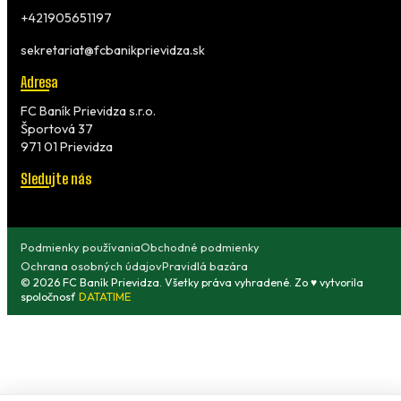
+421905651197
sekretariat@fcbanikprievidza.sk
Adresa
FC Baník Prievidza s.r.o.
Športová 37
971 01 Prievidza
Sledujte nás
Podmienky používania
Obchodné podmienky
Ochrana osobných údajov
Pravidlá bazára
© 2026 FC Baník Prievidza. Všetky práva vyhradené. Zo ♥ vytvorila
spoločnosť
DATATIME