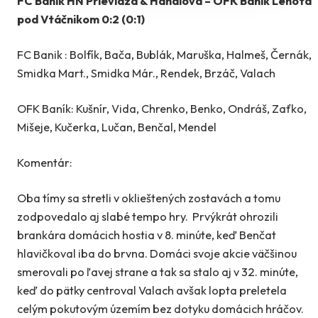
FC Banik HN Prievidza & Handlová – OFK Baník Lehota
pod Vtáčnikom 0:2 (0:1)
FC Banik : Bolfík, Bača, Bublák, Maruška, Halmeš, Černák,
Smidka Mart., Smidka Már., Rendek, Brzáč, Valach
OFK Baník: Kušnír, Vida, Chrenko, Benko, Ondráš, Zaťko,
Mišeje, Kučerka, Lučan, Benčal, Mendel
Komentár:
Oba tímy sa stretli v oklieštených zostavách a tomu
zodpovedalo aj slabé tempo hry. Prvýkrát ohrozili
brankára domácich hostia v 8. minúte, keď Benčat
hlavičkoval iba do brvna. Domáci svoje akcie väčšinou
smerovali po ľavej strane a tak sa stalo aj v 32. minúte,
keď do pätky centroval Valach avšak lopta preletela
celým pokutovým územím bez dotyku domácich hráčov.