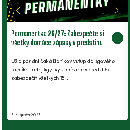
Prievidza postúpila do 2. kola pohára.
V Kanianke rozhodol z penalty v
závere Jibril
o
Baníci vstúpili do ostrej sezóny súbojom 1. kol
Slovnaft Cupu, keď vycestovali do neďalekej
Kanianky na menšie "derby". Takmer 700…
2. augusta 2026