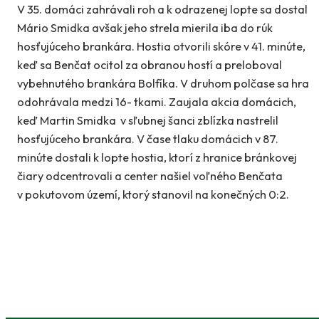
V 35. domáci zahrávali roh a k odrazenej lopte sa dostal
Mário Smidka avšak jeho strela mierila iba do rúk
hosťujúceho brankára. Hostia otvorili skóre v 41. minúte,
keď sa Benčat ocitol za obranou hostí a preloboval
vybehnutého brankára Bolfíka. V druhom polčase sa hra
odohrávala medzi 16- tkami. Zaujala akcia domácich,
keď Martin Smidka v sľubnej šanci zblízka nastrelil
hosťujúceho brankára. V čase tlaku domácich v 87.
minúte dostali k lopte hostia, ktorí z hranice bránkovej
čiary odcentrovali a center našiel voľného Benčata
v pokutovom území, ktorý stanovil na konečných 0:2.