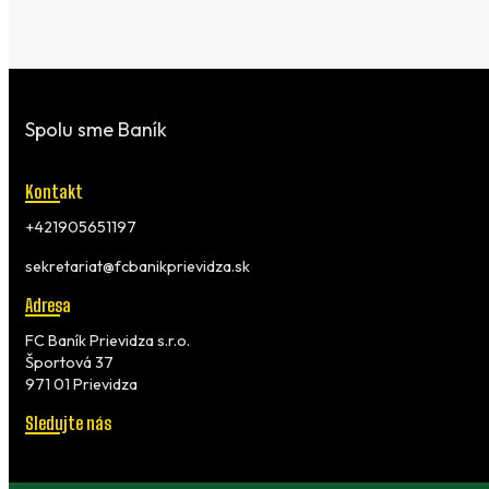
Spolu sme Baník
Kontakt
+421905651197
sekretariat@fcbanikprievidza.sk
Adresa
FC Baník Prievidza s.r.o.
Športová 37
971 01 Prievidza
Sledujte nás