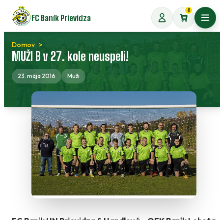
Preskočiť
0
FC Baník Prievidza
na
Otvo
obsah
Domov
MUŽI B v 27. kole neuspeli!
23. mája 2016
Muži