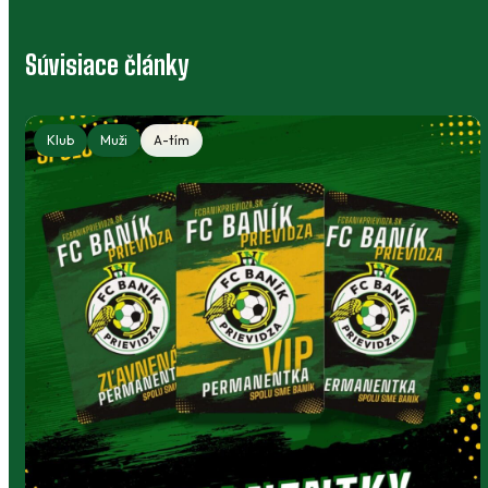
Súvisiace články
Klub
Muži
A-tím