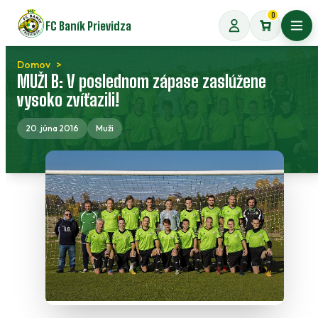
Preskočiť
0
FC Baník Prievidza
na
Otvo
obsah
Domov
MUŽI B: V poslednom zápase zaslúžene
vysoko zvíťazili!
20. júna 2016
Muži