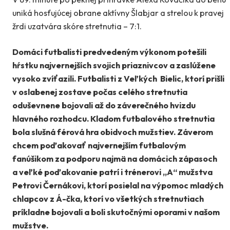
uniká hosťujúcej obrane aktívny Šlabjar a strelou k pravej
žrdi uzatvára skóre stretnutia – 7:1.
Domáci futbalisti predvedeným výkonom potešili
hŕstku najvernejších svojich priaznivcov a zaslúžene
vysoko zvíťazili. Futbalisti z Veľkých Bielic, ktorí prišli
v oslabenej zostave počas celého stretnutia
oduševnene bojovali až do záverečného hvizdu
hlavného rozhodcu. Kladom futbalového stretnutia
bola slušná férová hra obidvoch mužstiev. Záverom
chcem poďakovať najvernejším futbalovým
fanúšikom za podporu najmä na domácich zápasoch
a veľké poďakovanie patrí i trénerovi „A“ mužstva
Petrovi Černákovi, ktorí posielal na výpomoc mladých
chlapcov z Á-čka, ktorí vo všetkých stretnutiach
príkladne bojovali a boli skutočnými oporami v našom
mužstve.