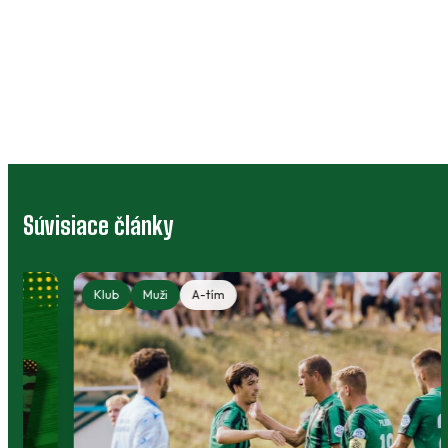
Súvisiace články
Klub
Muži
A-tím