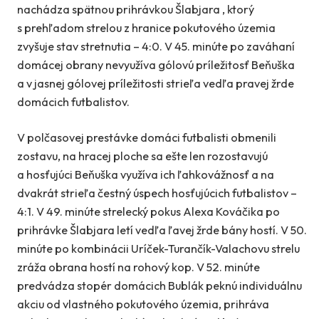
nachádza spätnou prihrávkou Šlabjara , ktorý
s prehľadom strelou z hranice pokutového územia
zvyšuje stav stretnutia – 4:0. V 45. minúte po zaváhaní
domácej obrany nevyužíva gólovú príležitosť Beňuška
a v jasnej gólovej príležitosti strieľa vedľa pravej žrde
domácich futbalistov.
V polčasovej prestávke domáci futbalisti obmenili
zostavu, na hracej ploche sa ešte len rozostavujú
a hosťujúci Beňuška využíva ich ľahkovážnosť a na
dvakrát strieľa čestný úspech hosťujúcich futbalistov –
4:1. V 49. minúte strelecký pokus Alexa Kováčika po
prihrávke Šlabjara letí vedľa ľavej žrde bány hostí. V 50.
minúte po kombinácii Uríček-Turančík-Valachovu strelu
zráža obrana hostí na rohový kop. V 52. minúte
predvádza stopér domácich Bublák peknú individuálnu
akciu od vlastného pokutového územia, prihráva