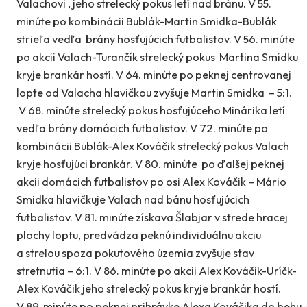
Valachovi , jeho strelecký pokus letí nad bránu. V 55.
minúte po kombinácii Bublák-Martin Smidka-Bublák
strieľa vedľa brány hosťujúcich futbalistov. V 56. minúte
po akcii Valach-Turančík strelecký pokus Martina Smidku
kryje brankár hostí. V 64. minúte po peknej centrovanej
lopte od Valacha hlavičkou zvyšuje Martin Smidka – 5:1.
V 68. minúte strelecký pokus hosťujúceho Minárika letí
vedľa brány domácich futbalistov. V 72. minúte po
kombinácii Bublák-Alex Kováčik strelecký pokus Valach
kryje hosťujúci brankár. V 80. minúte po ďalšej peknej
akcii domácich futbalistov po osi Alex Kováčik – Mário
Smidka hlavičkuje Valach nad bánu hosťujúcich
futbalistov. V 81. minúte získava Šlabjar v strede hracej
plochy loptu, predvádza peknú individuálnu akciu
a strelou spoza pokutového územia zvyšuje stav
stretnutia – 6:1. V 86. minúte po akcii Alex Kováčik-Uríčk-
Alex Kováčik jeho strelecký pokus kryje brankár hostí.
V 89. minúte po peknej prihrávke Alexa Kováčika do behu