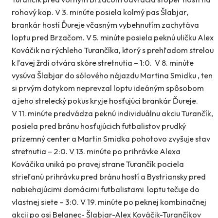
rohový kop. V 3. minúte posiela kolmý pas Šlabjar,
brankár hostí Ďureje včasným vybehnutím zachytáva
loptu pred Brzačom. V 5. minúte posiela peknú uličku Alex
Kováčik na rýchleho Turančíka, ktorý s prehľadom strelou
k ľavej žrdi otvára skóre stretnutia – 1:0. V 8. minúte
vysúva Šlabjar do sólového nájazdu Martina Smidku , ten
si prvým dotykom neprevzal loptu ideáným spôsobom
a jeho strelecký pokus kryje hosťujúci brankár Ďureje.
V 11. minúte predvádza peknú individuálnu akciu Turančík,
posiela pred bránu hosťujúcich futbalistov prudký
prízemný center a Martin Smidka pohotovo zvyšuje stav
stretnutia – 2:0. V 13. minúte po prihrávke Alexa
Kováčika uniká po pravej strane Turančík pociela
strieľanú prihrávku pred bránu hostí a Bystriansky pred
nabiehajúcimi domácimi futbalistami loptu tečuje do
vlastnej siete – 3:0. V 19. minúte po peknej kombinačnej
akcii po osi Belanec- Šlabjar-Alex Kováčik-Turančíkov