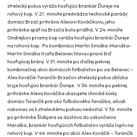
strelecký pokus vyráža hosťujúci brankár Ďureje na
rohový kop. V 21. minúte predvádza technické parády
domáci Brzač prihráva Alexovi Kováčikovu, jeho
prihrávka späť na Brzača bola pridlhá. V 24. minúte
Ondrejkov priamy kop vyráža hosťujúci brankár Ďureje
na rohový kop. Po kombinácii Martin Smidka-Maruška-
Martin Smidka triafa Belanec hlavou pravú žrď
hosťujúcej brány. V 31. minúte po ďalšej peknej
kombinačnej akcii domácich futbalistov po osi Belanec –
Alex Kováčik-Turančík-Brzačov strelecký pokus zblízka
kryje hosťujúci brankár Ďureje. V 34. minúte po peknej
prihrávke Alexa Kováčika ukazujete chnické kúsky
domáci Turančík pre oko futbalového fanúšika, ašvak
nakoniec sa k streleckému pokusu nedostal. V 36. minúte
po prihrávke Šlabjara sa dostáva do zakončenia
Maruška, brankár hosťujúcich futbalistov vyráža loptu na
rohový kop. V 44. minúte po akcii Alex Kováčik – Turančík