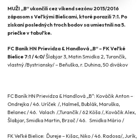
MUŽI „B“ ukončili cez víkend sezónu 2015/2016
zápasom s Veľkými Bielicami, ktoré porazili 7:1. Po
získaní posledných troch bodov sa umiestnili na 5.
priečke v tabuľke.
FC Baník HN Prievidza & Handlová „B“ – FK Veľké
Bielice 7:1 / 4:0/
Šlabjar 3, Matin Smidka 2, Turančík,
vlastný /Bystriansky/ – Beňuška, r. Duhina, 50 divákov
FC Baník HN Prievidza & Handlová „B“: Kováčik Anton –
Ondrejka / 46. Uríček /, Halmeš, Bublák, Maruška,
Belanec / 46. Valach /,Turančík / 62 Kóša /, Kováčik Alex,
Šlabjar, Smidka Martin, Brzač / 46. Smidka Mário /
FK Veľké Bielice: Ďureje – Kišac, Niko / 46. Radosa/, Jurík,