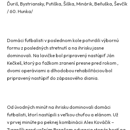
Ďuriš, Bystriansky, Putiška, Šiška, Minárik, Beňuška, Ševčík
/ 60. Hunka/
Domáci futbalisti v poslednom kole potvrdili výbornú
formu z posledných stretnutí a na ihrisku jasne
dominovali. Na lavičke bol pripravený nastúpiť Ján
Kečkeš, ktorý po ťažkom zranení presne pred rokom ,
dvomi operáviami a dlhodobou rehabilitáciou bol
pripravený nastúpiť do zápasového diania.
Od úvodných minút na ihrisku dominovali domáci
futbalisti, ktorí nastúpili s veľkou chuťou a elánom. Už
v prvej minúte po peknej kombinácii Alex Kováčik –
Turančík pred voľným Brzačom odvracia stopér hostí na