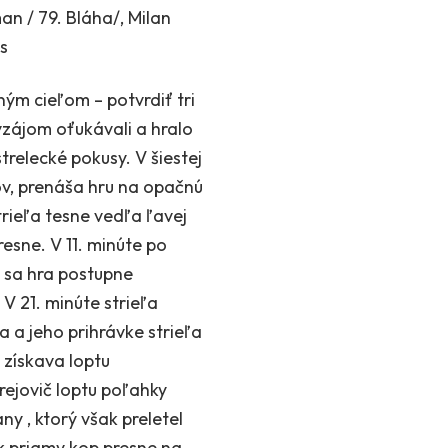
n / 79. Bláha/, Milan
is
ným cieľom – potvrdiť tri
vzájom oťukávali a hralo
strelecké pokusy. V šiestej
ov, prenáša hru na opačnú
trieľa tesne vedľa ľavej
esne. V 11. minúte po
u sa hra postupne
V 21. minúte strieľa
a a jeho prihrávke strieľa
 získava loptu
ejovič loptu poľahky
ny , ktorý však preletel
k priamy kop presne na