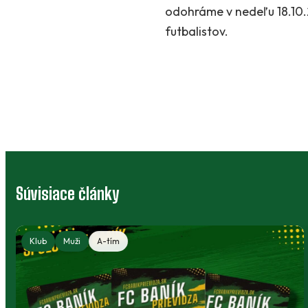
odohráme v nedeľu 18.10.
futbalistov.
Súvisiace články
Klub
Muži
A-tím