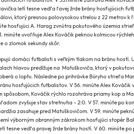
avička letí tesne vedľa ľavej žrde brány hosťujúcich fut
álovi, ktorý presnou polovysokou strelou z 22 metrov k ľ
inúte hosťujúci A. Harag zvnútra pokutového územia stri
1. minúte uvoľňuje Alex Kováčik peknou kolmicou rýchle
pte o zlomok sekundy skôr.
ujú domáci futbalisti s veľkým tlakom na bránu hostí. U
Valach hlavou predlžuje na Matuškoviča, ktorý v pokuto
berá o loptu. Následne po prihrávke Búryho strieľa Mar
nu hosťujúcich futbalistov. V 56. minúte Alex Kováčik 
 spôsobom, Kováčik rýchlo rozohráva priamy kop a Ma
adom zvyšuje stav stretnutia – 2:0. V 57. minúte po ko
ardžia zasahuje pred Matuškovičom. V 59. minúte peknú 
zemí výborným obranným zákrokom hosťujúci stopér Bal
tí tesne vedľa pravej žrde brány hostí. V 60. minúte po