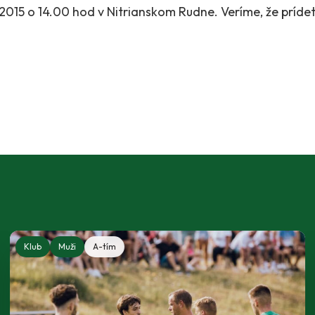
2015 o 14.00 hod v Nitrianskom Rudne. Veríme, že príde
Klub
Muži
A-tím