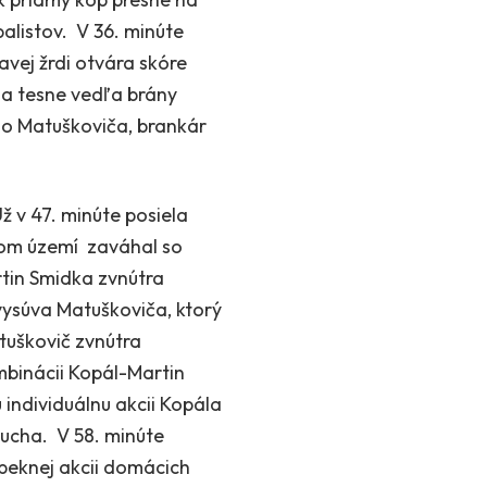
balistov. V 36. minúte
avej žrdi otvára skóre
eľa tesne vedľa brány
ho Matuškoviča, brankár
ž v 47. minúte posiela
vom území zaváhal so
tin Smidka zvnútra
vysúva Matuškoviča, ktorý
tuškovič zvnútra
mbinácii Kopál-Martin
individuálnu akcii Kopála
ucha. V 58. minúte
 peknej akcii domácich