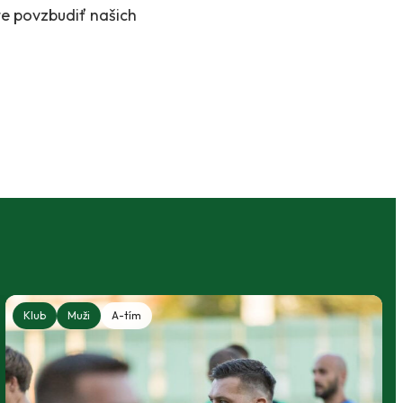
te povzbudiť našich
Klub
Muži
A-tím