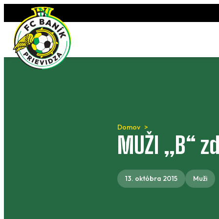
Preskočiť
na
obsah
Domov
MUŽI „B“ zd
13. októbra 2015
Muži