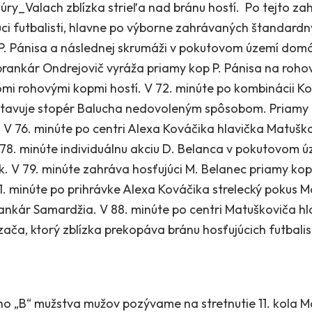
úry_Valach zblízka strieľa nad bránu hostí. Po tejto zah
júci futbalisti, hlavne po výborne zahrávaných štandardn
. Pánisa a následnej skrumáži v pokutovom území domá
 brankár Ondrejovič vyráža priamy kop P. Pánisa na ro
dvomi rohovými kopmi hostí. V 72. minúte po kombinácii 
stavuje stopér Balucha nedovoleným spôsobom. Priamy 
V 76. minúte po centri Alexa Kováčika hlavička Matuško
 V 78. minúte individuálnu akciu D. Belanca v pokutovo
. V 79. minúte zahráva hosťujúci M. Belanec priamy kop
1. minúte po prihrávke Alexa Kováčika strelecký pokus M
ankár Samardžia. V 88. minúte po centri Matuškoviča hl
zača, ktorý zblízka prekopáva bránu hosťujúcich futbalis
o „B“ mužstva mužov pozývame na stretnutie 11. kola Maj