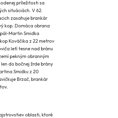
odenej príležitosti sa
ých situáciách. V 62.
cich zasahuje brankár
hový kop. Domáca obrana
Kopál-Martin Smidka
kop Kováčika z 22 metrov
viča letí tesne nad bránu
m území pekným obranným
 len do bočnej žrde brány
artina Smidku z 20
avičkuje Brzač, brankár
tov.
strovstiev oblasti, ktoré