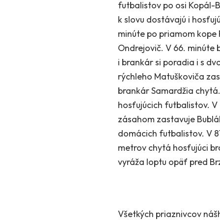
futbalistov po osi Kopál-B
k slovu dostávajú i hosťu
minúte po priamom kope P
Ondrejovič. V 66. minúte
i brankár si poradia i s 
rýchleho Matuškoviča za
brankár Samardžia chytá. 
hosťujúcich futbalistov.
zásahom zastavuje Bublák
domácich futbalistov. V 8
metrov chytá hosťujúci br
vyráža loptu opäť pred Br
Všetkých priaznivcov nášh