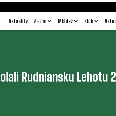
Aktuality
A-tím
Mládež
Klub
Vstu
olali Rudniansku Lehotu 2