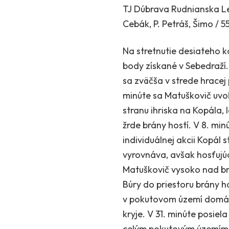
TJ Dúbrava Rudnianska Le
Cebák, P. Petráš, Šimo / 55
Na stretnutie desiateho ko
body získané v Sebedraží
sa zväčša v strede hracej 
minúte sa Matuškovič uvoľ
stranu ihriska na Kopála, 
žrde brány hostí. V 8. min
individuálnej akcii Kopál
vyrovnáva, avšak hosťujúci
Matuškovič vysoko nad brá
Búry do priestoru brány h
v pokutovom území domáci
kryje. V 31. minúte posiel
celým pokutovým územím d