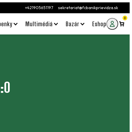
+421905651197
sekretariat@fcbanikprievidza.sk
0
penky
Multimédiá
Bazár
Eshop
:0