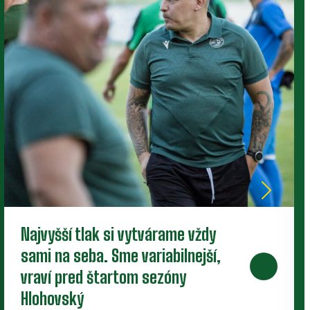
Baníci uzavreli letnú prípravu. V
generálke zdolali Martin
Zverenci Filipa Hlohovského ukončili letný dril