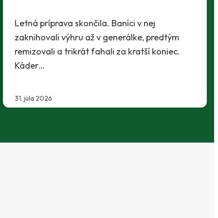
tým najlepším spôsobom - víťazstvom. Na
domácom trávniku zdolali treťoligový Martin
2:1 a ideálne…
29. júla 2026