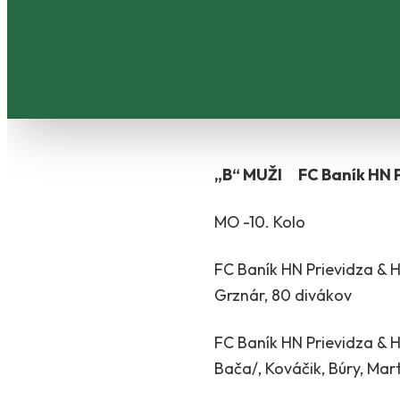
„B“ MUŽI FC Baník HN P
MO -10. Kolo
FC Baník HN Prievidza & H
Grznár, 80 divákov
FC Baník HN Prievidza & H
Bača/, Kováčik, Búry, Mar