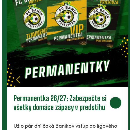
Piaty legionár do partie. Za Baník
bude hrať ofenzívny stredopoliar
Radchenko