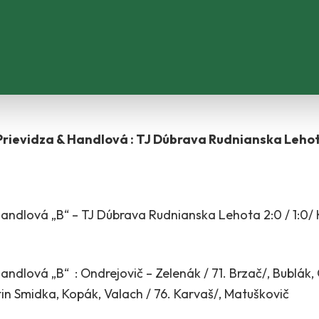
rievidza & Handlová : TJ Dúbrava Rudnianska Leho
andlová „B“ – TJ Dúbrava Rudnianska Lehota 2:0 / 1:0/ K
andlová „B“ : Ondrejovič – Zelenák / 71. Brzač/, Bublák,
tin Smidka, Kopák, Valach / 76. Karvaš/, Matuškovič