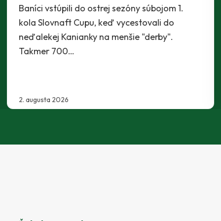
realizačný tím traja mladíci - Maroš Lahký,
Filip Krpelan a Ľudovít Lenhart. Prví dvaja…
29. júla 2026