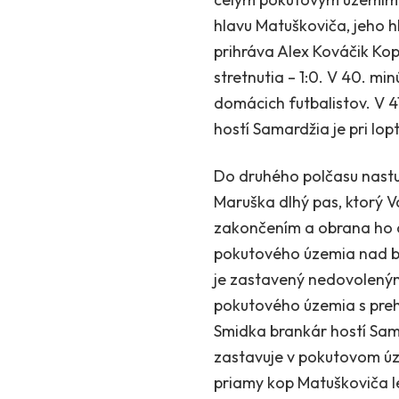
hlavu Matuškoviča, jeho hl
prihráva Alex Kováčik Kop
stretnutia – 1:0. V 40. m
domácich futbalistov. V 4
hostí Samardžia je pri lo
Do druhého polčasu nastup
Maruška dlhý pas, ktorý 
zakončením a obrana ho o
pokutového územia nad brá
je zastavený nedovoleným
pokutového územia s prehľ
Smidka brankár hostí Sam
zastavuje v pokutovom ú
priamy kop Matuškoviča le