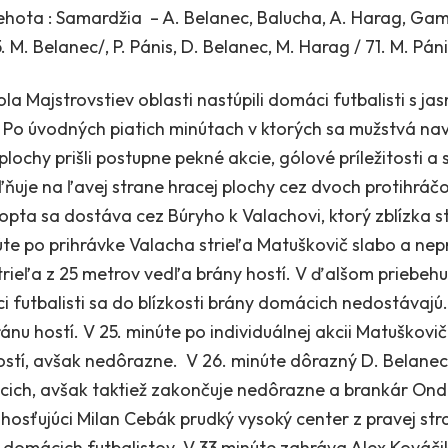
hota : Samardžia – A. Belanec, Balucha, A. Harag, Gama
. M. Belanec/, P. Pánis, D. Belanec, M. Harag / 71. M. Pán
la Majstrovstiev oblasti nastúpili domáci futbalisti s jas
. Po úvodných piatich minútach v ktorých sa mužstvá na
plochy prišli postupne pekné akcie, gólové príležitosti a 
ňuje na ľavej strane hracej plochy cez dvoch protihráč
lopta sa dostáva cez Búryho k Valachovi, ktorý zblízka s
úte po prihrávke Valacha strieľa Matuškovič slabo a nepr
 strieľa z 25 metrov vedľa brány hostí. V ďalšom priebeh
 futbalisti sa do blízkosti brány domácich nedostávajú. 
nu hostí. V 25. minúte po individuálnej akcii Matuškovič
ostí, avšak nedôrazne. V 26. minúte dôrazný D. Belanec
ch, avšak taktiež zakončuje nedôrazne a brankár Ondr
a hosťujúci Milan Cebák prudký vysoký center z pravej stra
omácich futbalistov. V 33.minúte zahráva Alex Kováči