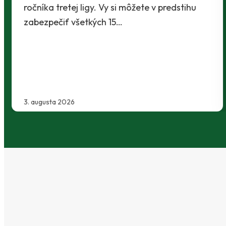
Káder Prievidze sa rozšíril najnovšie o
Maksyma Radchenka. Legionár z Ukrajiny sa s
Baníkmi dohodol na pôsobení minimálne do
konca…
30. júla 2026