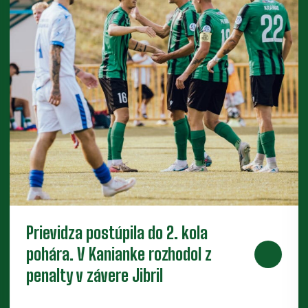
Nové zmluvy pre trojicu
perspektívnych dorastencov
Tesne pred štartom novej sezóny presvedčili