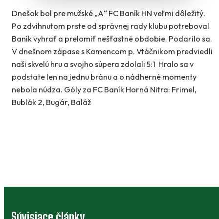
Dnešok bol pre mužské „A“ FC Baník HN veľmi dôležitý.
Po zdvihnutom prste od správnej rady klubu potreboval
Baník vyhrať a prelomiť nešťastné obdobie. Podarilo sa.
V dnešnom zápase s Kamencom p. Vtáčnikom predviedli
naši skvelú hru a svojho súpera zdolali 5:1 Hralo sa v
podstate len na jednu bránu a o nádherné momenty
nebola núdza. Góly za FC Baník Horná Nitra: Frimel,
Bublák 2, Bugár, Baláž
Súvisiace články