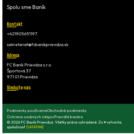
Spolu sme Baník
Kontakt
+421905651197
sekretariat@fcbanikprievidza.sk
Adresa
FC Baník Prievidza s.r.o.
Športová 37
971 01 Prievidza
Sledujte nás
Podmienky používania
Obchodné podmienky
Ochrana osobných údajov
Pravidlá bazára
© 2026 FC Baník Prievidza. Všetky práva vyhradené. Zo ♥ vytvorila
spoločnosť
DATATIME