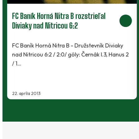
PRIATEĽSKÝ ZÁPAS S PODBREZOVOU
ZRUŠENÝ!
iaky
Dnes sme sa dozvedeli smutnú správu, že
Hanus 2
vzhľadom k zraneniam a chorobám v tíme
Šport Podbrezová musel byť zajtrajší priat
zápas…
17. októbra 2011