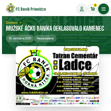
Preskočiť
0
FC Baník Prievidza
na
Otvo
obsah
Domov
MUŽSKÉ ÁČKO BANÍKA DEKLASOVALO KAMENEC
15. októbra 2011
Nezaradené