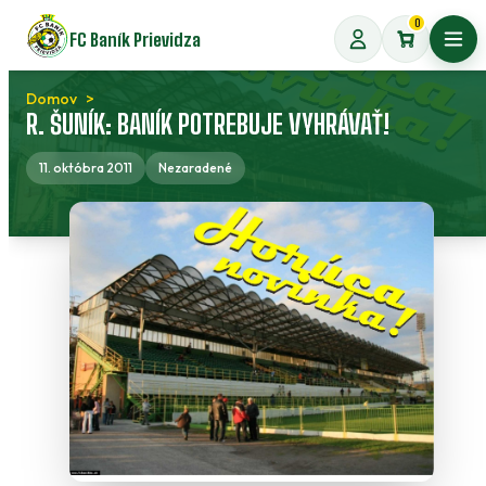
Preskočiť
0
FC Baník Prievidza
na
Otvo
obsah
Domov
R. ŠUNÍK: BANÍK POTREBUJE VYHRÁVAŤ!
11. októbra 2011
Nezaradené