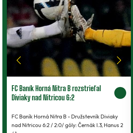
PRIATEĽSKÝ ZÁPAS S PODBREZOVOU
ZRUŠENÝ!
ky
Dnes sme sa dozvedeli smutnú správu, že
nus 2
vzhľadom k zraneniam a chorobám v tíme Ž