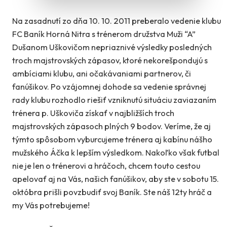
Na zasadnutí zo dňa 10. 10. 2011 preberalo vedenie klubu
FC Baník Horná Nitra s trénerom družstva Muži “A”
Dušanom Uškovičom nepriaznivé výsledky posledných
troch majstrovských zápasov, ktoré nekorešpondujú s
ambíciami klubu, ani očakávaniami partnerov, či
fanúšikov. Po vzájomnej dohode sa vedenie správnej
rady klubu rozhodlo riešiť vzniknutú situáciu zaviazaním
trénera p. Uškoviča získať v najbližších troch
majstrovských zápasoch plných 9 bodov. Veríme, že aj
týmto spôsobom vyburcujeme trénera aj kabínu nášho
mužského Áčka k lepším výsledkom. Nakoľko však futbal
nie je len o trénerovi a hráčoch, chcem touto cestou
apelovať aj na Vás, našich fanúšikov, aby ste v sobotu 15.
októbra prišli povzbudiť svoj Baník. Ste náš 12ty hráč a
my Vás potrebujeme!