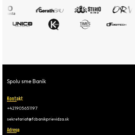
Spolu sme Baník
Kontakt
+421905651197
sekretariat@fcbanikprievidza.sk
Adresa