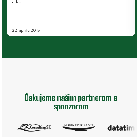
Šport Podbrezová musel byť zajtrajší priateľ
zápas…
17. októbra 2011
Ďakujeme našim partnerom a
sponzorom