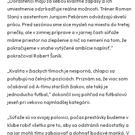
„Dorastenci majú za sebou kvalitné zápasy a ich
umiestnenie odzrkadľuje reálne možnosti. Tréner Roman
Slaný s asistentom Jurajom Pekárom odvádzajú skvelú
prácu. Pred sezónou sme síce mysleli na miesta do tretej
priečky, ale v zimnej príprave a v jarnej časti súťaže
máme priestor na zlepšenie a nič sa nemení na tom, že
pokračujeme v snahe vytýčené ambície naplniť,“
pokračoval Robert Šuník.
„Kvalita v žiackych tímoch je nesporná, chlapci sa
pohybujú na čelných pozíciách. Priznám sa, že viac som
očakával od A-tímu starších žiakov, ale taký je
jednoducho futbal,“ dokončil svoj pohľad na futbalovú
jeseň pri vekovo najmladšej kategórii.
„Súťaže sú vo svojej polovici, počas prestávky budeme v
klube robiť všetko pre to, aby sa odstránili nedostatky a
na jar mohli tímy zabojovať a dohnať bodové manká. V