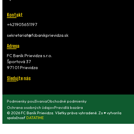
Kontakt
+421905651197
sekretariat@fcbanikprievidza.sk
Adresa
FC Baník Prievidza s.r.o.
Športová 37
971 01 Prievidza
Sledujte nás
Podmienky používania
Obchodné podmienky
Ochrana osobných údajov
Pravidlá bazára
© 2026 FC Baník Prievidza. Všetky práva vyhradené. Zo ♥ vytvorila
spoločnosť
DATATIME