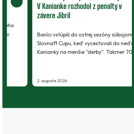
V Kanianke rozhodol z penalty v
závere Jibril
Baníci vstúpili do ostrej sezóny súbojom 1. kola
Slovnaft Cupu, keď vycestovali do neďalekej
Kanianky na menšie "derby". Takmer 700…
2. augusta 2026
…