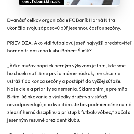
Dvanásť celkov organizácie FC Baník Horná Nitra
ukončilo svoju zápasovú púť jesennou časťou sezóny.
PRIEVIDZA. Ako vidí futbalovú jeseň najvyšší predstaviteľ
hornonitrianskeho klubu Robert Šuník?
„Áčko mužov napriek herným výkyvom je tam, kde sme
ho chceli mať. Sme prví a máme náskok, ten chceme
ustrážiť do konca sezóny a postúpiť do vyššej súťaže.
Naše ciele a priority sa nemenia. Sklamaním je pre mňa
B-tím, účinkovanie a výsledky družstva v súťaži
nezodpovedajú jeho kvalitám. Je bezpodmienečne nutné
zlepšiť hernú disciplínu a prístup k futbalu vôbec,“ začal s
jesenným resumé prezident klubu.