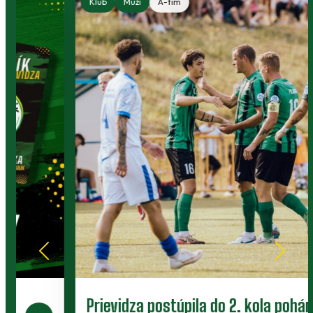
Klub
Muži
A-tím
Prievidza postúpila do 2. kola pohára.