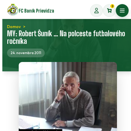
Preskočiť
0
FC Baník Prievidza
na
Otvo
obsah
Domov
MY: Robert Šuník … Na polceste futbalového
ročníka
24. novembra 2011