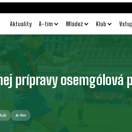
Aktuality
A-tím
Mládež
Klub
Vstu
nej prípravy osemgólová p
uži
A-tím