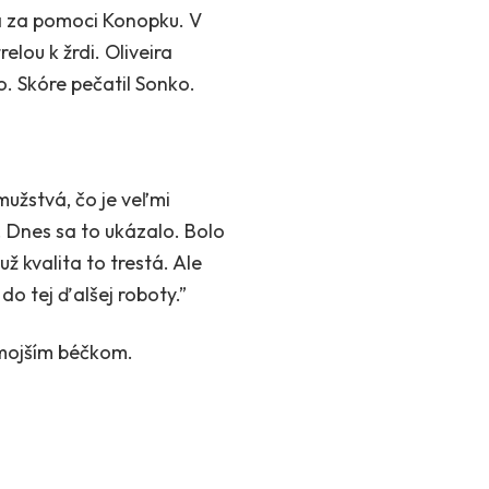
ra za pomoci Konopku. V
elou k žrdi. Oliveira
. Skóre pečatil Sonko.
mužstvá, čo je veľmi
. Dnes sa to ukázalo. Bolo
ž kvalita to trestá. Ale
 do tej ďalšej roboty.”
tamojším béčkom.