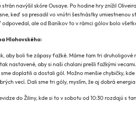
trán navýšil skóre Ousaye. Po hodine hry znížil Olivei
esne, keď sa presadil vo vnútri šestnástky umiestnenou str
 odpovedal, ale od Baníkov to v rámci gólov bolo všetko
ipa Hlohovského:
ak, aby boli tie zápasy ťažké. Máme tam tri druholigové 
tak nastavené, aby si naši chalani prešli ťažkými vecami
sme doplatili a dostali gól. Možno menšie chybičky, kde u
rých vecí. Dali sme tri góly, myslím, že aj dobrá energia
rievidze do Žiliny, kde si to v sobotu od 10:30 rozdajú s 