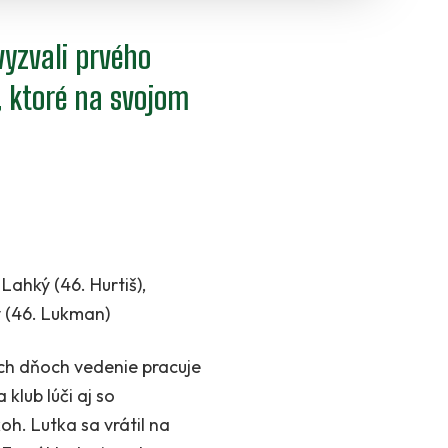
vyzvali prvého
, ktoré na svojom
 Lahký (46. Hurtiš),
ov (46. Lukman)
ych dňoch vedenie pracuje
klub lúči aj so
h. Lutka sa vrátil na