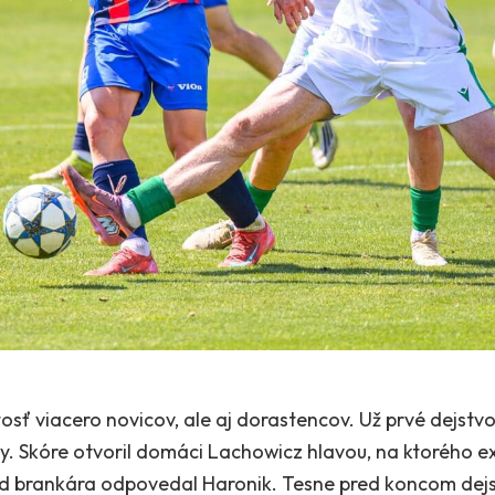
itosť viacero novicov, ale aj dorastencov. Už prvé dejstv
y. Skóre otvoril domáci Lachowicz hlavou, na ktorého 
d brankára odpovedal Haronik. Tesne pred koncom dejs