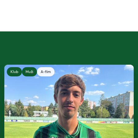
Klub
Muži
A-tím