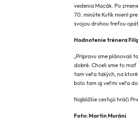
vedenia Macák. Po zmene s
70. minúte Kutík mieril pr
svojou druhou trefou opäť
Hodnotenie trénera Fil
„Prípravu sme plánovali t
dobré. Chceli sme to mať 
tam veľa takých, na ktoré 
bolo tam aj veľmi veľa dob
Najbližšie cestujú hráči P
Foto: Martin Muráni