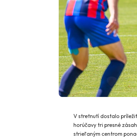
V stretnutí dostalo prílež
horúčavy tri presné zásah
strieľaným centrom pona