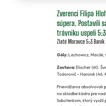
Zverenci Filipa Hl
súpera. Postavili
trávniku uspeli 5:3
Zlaté Moravce 5:3 Baník 
Góly:
Lachowicz, Macák, O
Zostava:
Elischer (60. Šu
Todorovič – Haronik (46. Kr
Prievidžania absolvovali 
na skladbe kádra pre nadch
Subotenkom, ktorý využil 