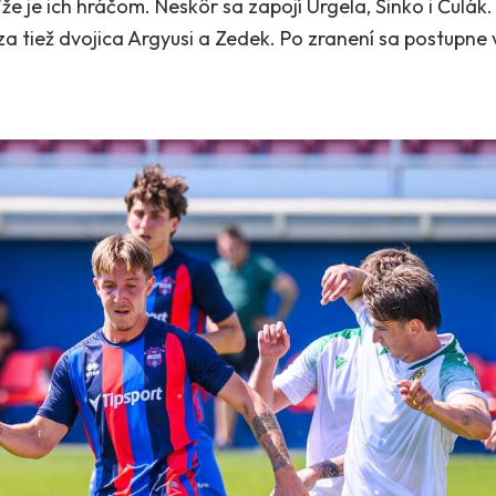
že je ich hráčom. Neskôr sa zapojí Urgela, Šinko i Čulák
 tiež dvojica Argyusi a Zedek. Po zranení sa postupne 