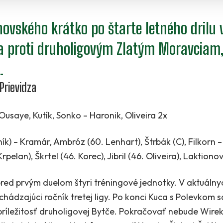
ohovského krátko po štarte letného drilu 
 sa proti druholigovým Zlatým Moravciam
.
Prievidza
usaye, Kutík, Sonko – Haronik, Oliveira 2x
ník) – Kramár, Ambróz (60. Lenhart), Štrbák (C), Filkorn –
pelan), Škrtel (46. Korec), Jibril (46. Oliveira), Laktion
pred prvým duelom štyri tréningové jednotky. V aktuáln
ádzajúci ročník tretej ligy. Po konci Kuca s Polevkom sa 
príležitosť druholigovej Bytče. Pokračovať nebude Wireko