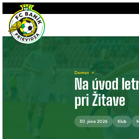
Preskočiť
na
obsah
Domov
Na úvod let
pri Žitave
30. júna 2026
Klub
M