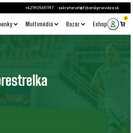
+421905651197
sekretariat@fcbanikprievidza.sk
0
penky
Multimédiá
Bazár
Eshop
restrelka