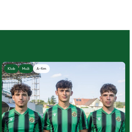
Klub
Muži
A-tím