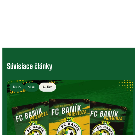
Súvisiace články
Klub
Muži
A-tím