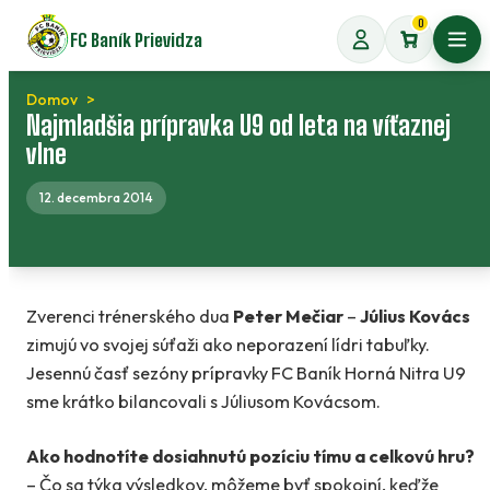
Preskočiť
0
FC Baník Prievidza
na
Otvo
obsah
Domov
Najmladšia prípravka U9 od leta na víťaznej
vlne
12. decembra 2014
Zverenci trénerského dua
Peter Mečiar
–
Július Kovács
zimujú vo svojej súťaži ako neporazení lídri tabuľky.
Jesennú časť sezóny prípravky FC Baník Horná Nitra U9
sme krátko bilancovali s Júliusom Kovácsom.
Ako hodnotíte dosiahnutú pozíciu tímu a celkovú hru?
– Čo sa týka výsledkov, môžeme byť spokojní, keďže