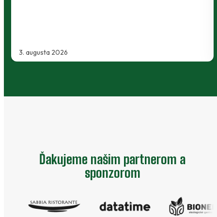
Kanianky na menšie "derby". Takmer 700…
2. augusta 2026
Ďakujeme našim partnerom a
sponzorom