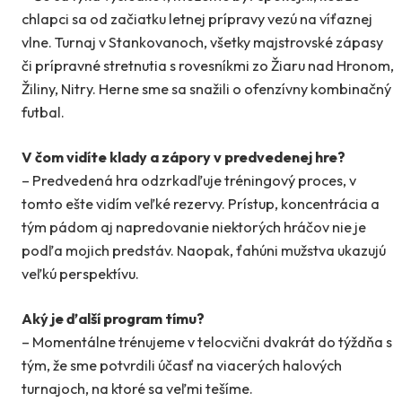
chlapci sa od začiatku letnej prípravy vezú na víťaznej
vlne. Turnaj v Stankovanoch, všetky majstrovské zápasy
či prípravné stretnutia s rovesníkmi zo Žiaru nad Hronom,
Žiliny, Nitry. Herne sme sa snažili o ofenzívny kombinačný
futbal.
V čom vidíte klady a zápory v predvedenej hre?
– Predvedená hra odzrkadľuje tréningový proces, v
tomto ešte vidím veľké rezervy. Prístup, koncentrácia a
tým pádom aj napredovanie niektorých hráčov nie je
podľa mojich predstáv. Naopak, ťahúni mužstva ukazujú
veľkú perspektívu.
Aký je ďalší program tímu?
– Momentálne trénujeme v telocvični dvakrát do týždňa s
tým, že sme potvrdili účasť na viacerých halových
turnajoch, na ktoré sa veľmi tešíme.