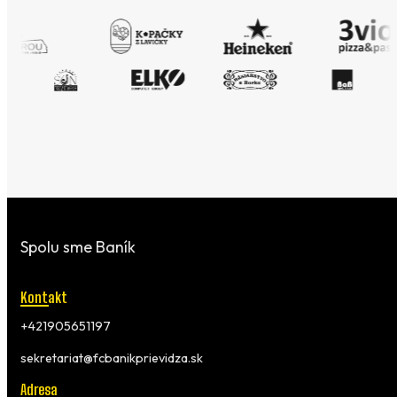
Spolu sme Baník
Kontakt
+421905651197
sekretariat@fcbanikprievidza.sk
Adresa