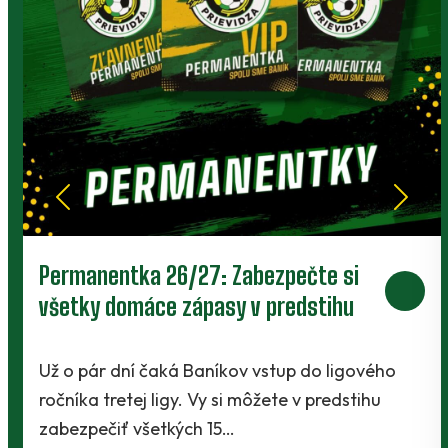
Prievidza postúpila do 2. kola pohára.
V Kanianke rozhodol z penalty v
závere Jibril
ho
Baníci vstúpili do ostrej sezóny súbojom 1. ko
Slovnaft Cupu, keď vycestovali do neďaleke