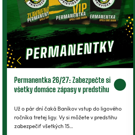
Piaty legionár do partie. Za Baník
bude hrať ofenzívny stredopoliar
Radchenko
Káder Prievidze sa rozšíril najnovšie o
Maksyma Radchenka. Legionár z Ukrajiny sa s