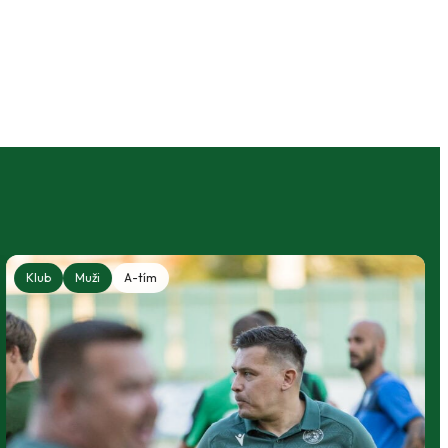
Klub
Muži
A-tím