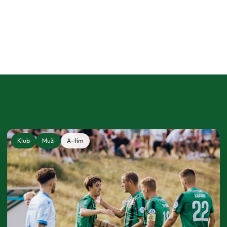
Klub
Muži
A-tím