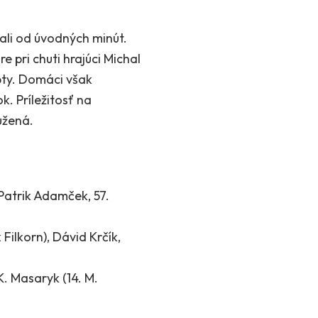
ali od úvodných minút.
e pri chuti hrajúci Michal
opty. Domáci však
. Príležitosť na
úžená.
 Patrik Adamček, 57.
Filkorn), Dávid Krčík,
K. Masaryk (14. M.