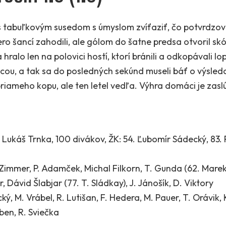
 s tabuľkovým susedom s úmyslom zvíťaziť, čo potvrdzov
ro šancí zahodili, ale gólom do šatne predsa otvoril skór
 hralo len na polovici hostí, ktorí bránili a odkopávali l
ou, a tak sa do posledných sekúnd museli báť o výsledok
priameho kopu, ale ten letel vedľa. Výhra domáci je zasl
R: Lukáš Trnka, 100 divákov, ŽK: 54. Ľubomír Sádecký, 83.
Zimmer, P. Adamček, Michal Filkorn, T. Gunda (62. Marek 
, Dávid Šlabjar (77. T. Sládkay), J. Jánošík, D. Viktory
ký, M. Vrábel, R. Lutišan, F. Hedera, M. Pauer, T. Orávik, 
bben, R. Sviečka