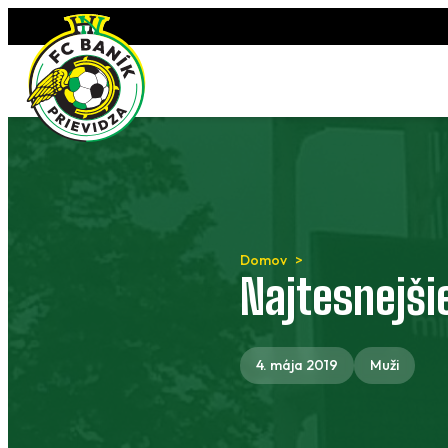
Preskočiť
na
obsah
Domov
Najtesnejšie
4. mája 2019
Muži