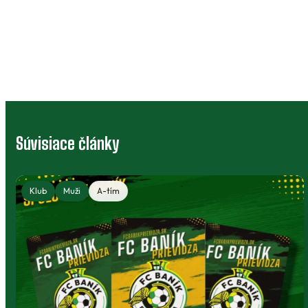
Súvisiace články
Klub
Muži
A-tím