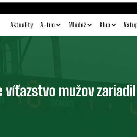
Aktuality
A-tím
Mládež
Klub
Vstu
 víťazstvo mužov zariadil