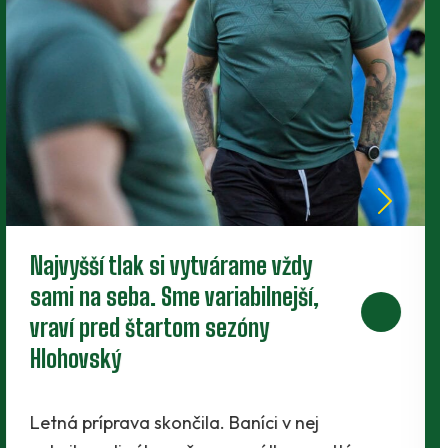
Baníci uzavreli letnú prípravu. V
generálke zdolali Martin
Zverenci Filipa Hlohovského ukončili letný dril
tým najlepším spôsobom - víťazstvom. Na
domácom trávniku zdolali treťoligový Martin
2:1 a ideálne…