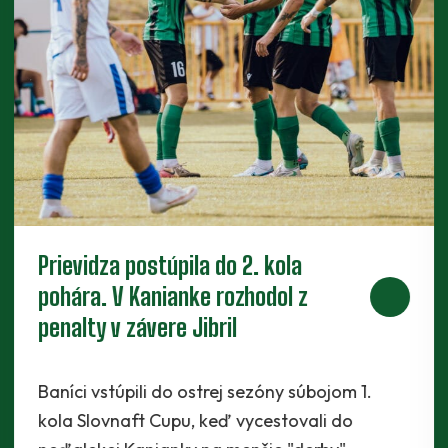
Nové zmluvy pre trojicu
perspektívnych dorastencov
Tesne pred štartom novej sezóny presvedčili
realizačný tím traja mladíci - Maroš Lahký,
Filip Krpelan a Ľudovít Lenhart. Prví dvaja…