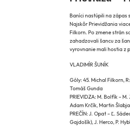
Baníci nastúpili na zápas
Najskôr Prievidžania viace
Filkorn. Po zmene strán sa
zahadzovali šancu za šanc
vyrovnanie mali hostia z 
VLADIMÍR ŠUNÍK
Góly: 45. Michal Filkorn, 
Tomáš Gunda
PRIEVIDZA: M. Bolfík – M. 
Adam Krčík, Martin Šlabjar
PREČÍN: J. Opat – Ľ. Sádec
Gajdošík), J. Herco, P. Hy