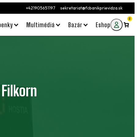
+421905651197
sekretariat@fcbanikprievidza.sk
0
penky
Multimédiá
Bazár
Eshop
 Filkorn