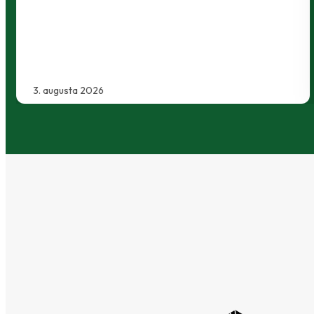
Baníkmi dohodol na pôsobení minimálne do
konca…
30. júla 2026