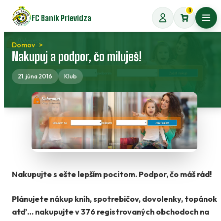
Preskočiť
0
FC Baník Prievidza
na
Otvo
obsah
Domov
Nakupuj a podpor, čo miluješ!
21. júna 2016
Klub
Nakupujte s ešte lepším pocitom. Podpor, čo máš rád!
Plánujete nákup kníh, spotrebičov, dovolenky, topánok
atď…
nakupujte v 376 registrovaných obchodoch na