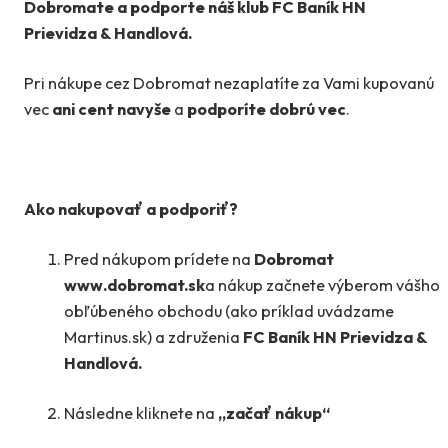
Dobromate a podporte náš klub FC Baník HN
Prievidza & Handlová.
Pri nákupe cez Dobromat nezaplatíte za Vami kupovanú
vec
ani cent navyše
a
podporíte dobrú vec
.
Ako nakupovať a podporiť?
Pred nákupom prídete na
Dobromat
www.dobromat.sk
a nákup začnete výberom vášho
obľúbeného obchodu (ako príklad uvádzame
Martinus.sk) a združenia
FC Baník HN Prievidza &
Handlová.
Následne kliknete na
„začať nákup“