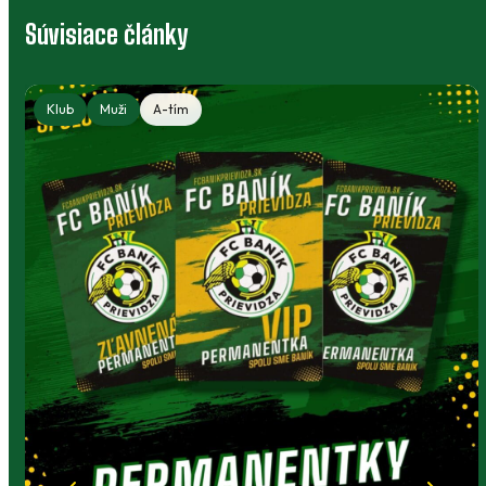
Súvisiace články
Klub
Muži
A-tím