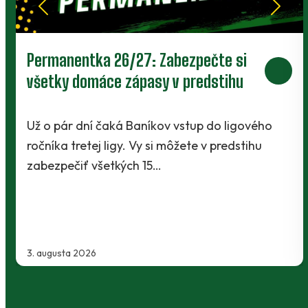
Prievidza postúpila do 2. kola pohára.
V Kanianke rozhodol z penalty v
závere Jibril
Baníci vstúpili do ostrej sezóny súbojom 1. kola
Slovnaft Cupu, keď vycestovali do neďalekej
Kanianky na menšie "derby". Takmer 700…
2. augusta 2026