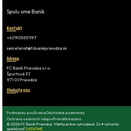
Spolu sme Baník
Kontakt
+421905651197
sekretariat@fcbanikprievidza.sk
Adresa
FC Baník Prievidza s.r.o.
Športová 37
971 01 Prievidza
Sledujte nás
Podmienky používania
Obchodné podmienky
Ochrana osobných údajov
Pravidlá bazára
© 2026 FC Baník Prievidza. Všetky práva vyhradené. Zo ♥ vytvorila
spoločnosť
DATATIME