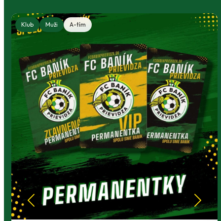
Klub
Muži
A-tím