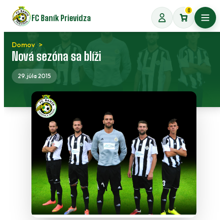
Preskočiť
0
FC Baník Prievidza
na
Otvo
obsah
Domov
Nová sezóna sa blíži
29. júla 2015