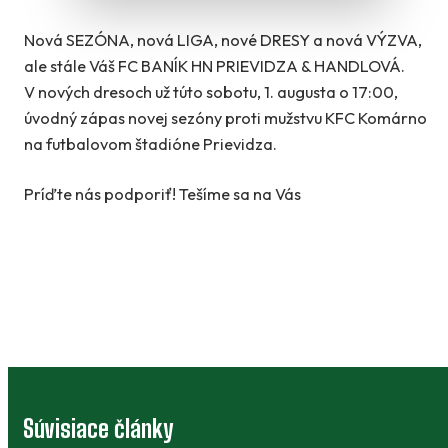
Nová SEZÓNA, nová LIGA, nové DRESY a nová VÝZVA,
ale stále Váš FC BANÍK HN PRIEVIDZA & HANDLOVÁ.
V nových dresoch už túto sobotu, 1. augusta o 17:00,
úvodný zápas novej sezóny proti mužstvu KFC Komárno
na futbalovom štadióne Prievidza.
Príďte nás podporiť! Tešíme sa na Vás
Súvisiace články