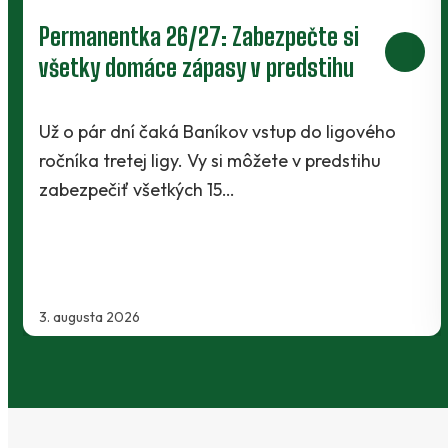
Prievidza postúpila do 2. kola pohára.
V Kanianke rozhodol z penalty v
závere Jibril
o
Baníci vstúpili do ostrej sezóny súbojom 1. kol
Slovnaft Cupu, keď vycestovali do neďalekej
Kanianky na menšie "derby". Takmer 700…
2. augusta 2026