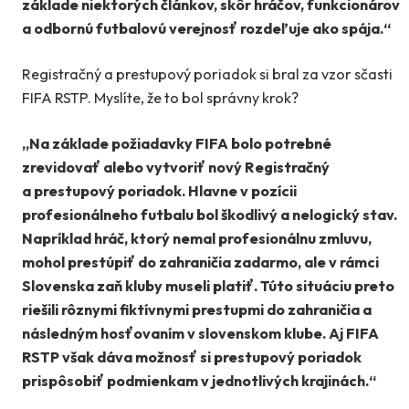
základe niektorých článkov, skôr hráčov, funkcionárov
a odbornú futbalovú verejnosť rozdeľuje ako spája.“
Registračný a prestupový poriadok si bral za vzor sčasti
FIFA RSTP. Myslíte, že to bol správny krok?
„Na základe požiadavky FIFA bolo potrebné
zrevidovať alebo vytvoriť nový Registračný
a prestupový poriadok. Hlavne v pozícii
profesionálneho futbalu bol škodlivý a nelogický stav.
Napríklad hráč, ktorý nemal profesionálnu zmluvu,
mohol prestúpiť do zahraničia zadarmo, ale v rámci
Slovenska zaň kluby museli platiť. Túto situáciu preto
riešili rôznymi fiktívnymi prestupmi do zahraničia a
následným hosťovaním v slovenskom klube. Aj FIFA
RSTP však dáva možnosť si prestupový poriadok
prispôsobiť podmienkam v jednotlivých krajinách.“