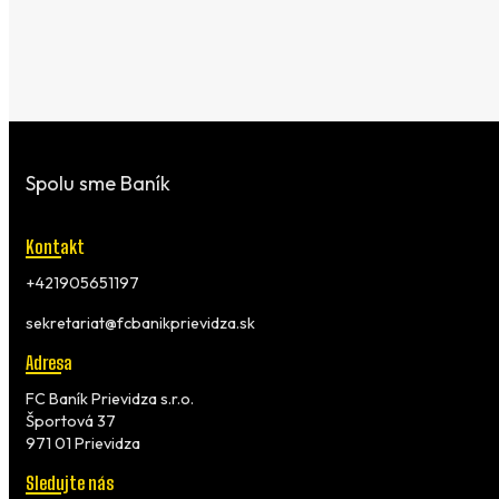
Spolu sme Baník
Kontakt
+421905651197
sekretariat@fcbanikprievidza.sk
Adresa
FC Baník Prievidza s.r.o.
Športová 37
971 01 Prievidza
Sledujte nás