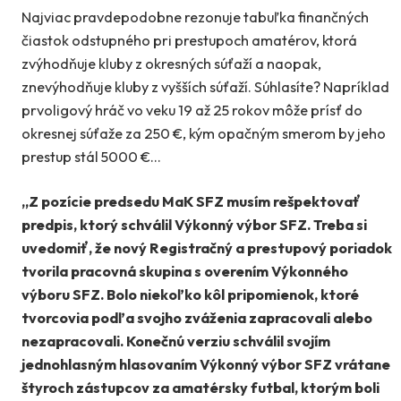
Najviac pravdepodobne rezonuje tabuľka finančných
čiastok odstupného pri prestupoch amatérov, ktorá
zvýhodňuje kluby z okresných súťaží a naopak,
znevýhodňuje kluby z vyšších súťaží. Súhlasíte? Napríklad
prvoligový hráč vo veku 19 až 25 rokov môže prísť do
okresnej súťaže za 250 €, kým opačným smerom by jeho
prestup stál 5000 €…
„Z pozície predsedu MaK SFZ musím rešpektovať
predpis, ktorý schválil Výkonný výbor SFZ. Treba si
uvedomiť, že nový Registračný a prestupový poriadok
tvorila pracovná skupina s overením Výkonného
výboru SFZ. Bolo niekoľko kôl pripomienok, ktoré
tvorcovia podľa svojho zváženia zapracovali alebo
nezapracovali. Konečnú verziu schválil svojím
jednohlasným hlasovaním Výkonný výbor SFZ vrátane
štyroch zástupcov za amatérsky futbal, ktorým boli