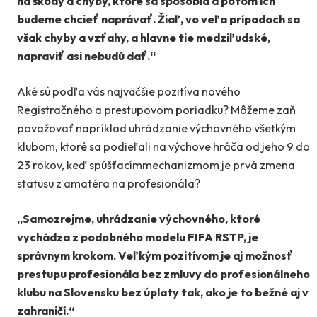
na
škody a chyby, ktoré sa spôsobia a potom ich
budeme chcieť naprávať. Žiaľ, vo veľa prípadoch sa
však chyby a vzťahy, a hlavne tie medziľudské,
napraviť asi nebudú dať.“
Aké sú podľa vás najväčšie pozitíva nového
Registračného a prestupovom poriadku? Môžeme zaň
považovať napríklad uhrádzanie výchovného všetkým
klubom, ktoré sa podieľali na výchove hráča od jeho 9 do
23 rokov, keď spúšťacímmechanizmom je prvá zmena
statusu z amatéra na profesionála?
„Samozrejme, uhrádzanie výchovného, ktoré
vychádza z podobného modelu FIFA RSTP, je
správnym krokom. Veľkým pozitívom je aj možnosť
prestupu profesionála bez zmluvy do profesionálneho
klubu na Slovensku bez úplaty tak, ako je to
bežné aj v
zahraničí.“