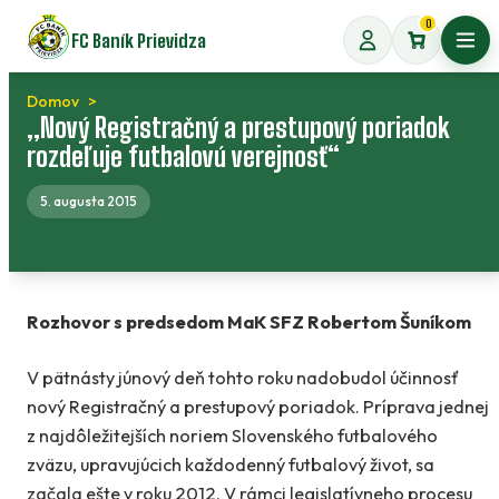
Preskočiť
0
FC Baník Prievidza
na
Otvo
obsah
Domov
„Nový Registračný a prestupový poriadok
rozdeľuje futbalovú verejnosť“
5. augusta 2015
Rozhovor s predsedom MaK SFZ Robertom Šuníkom
V pätnásty júnový deň tohto roku nadobudol účinnosť
nový Registračný a prestupový poriadok. Príprava jednej
z najdôležitejších noriem Slovenského futbalového
zväzu, upravujúcich každodenný futbalový život, sa
začala ešte v roku 2012. V rámci legislatívneho procesu