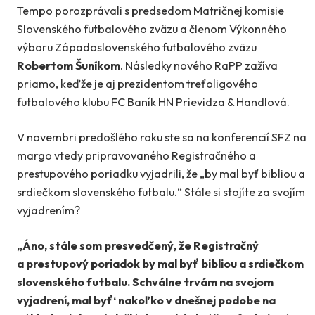
Tempo porozprávali s predsedom Matričnej komisie
Slovenského futbalového zväzu a členom Výkonného
výboru Západoslovenského futbalového zväzu
Robertom Šuníkom
. Následky nového RaPP zažíva
priamo, keďže je aj prezidentom treťoligového
futbalového klubu FC Baník HN Prievidza & Handlová.
V novembri predošlého roku ste sa na konferencií SFZ na
margo vtedy pripravovaného Registračného a
prestupového poriadku vyjadrili, že „by mal byť bibliou a
srdiečkom slovenského futbalu.“ Stále si stojíte za svojím
vyjadrením?
„Áno, stále som presvedčený, že Registračný
a prestupový poriadok by mal byť bibliou a srdiečkom
slovenského futbalu. Schválne trvám na svojom
vyjadrení, mal byť‘ nakoľko v dnešnej podobe na