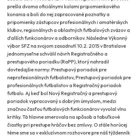
prešla dvoma oficiálnymi kolami pripomienkového
konania a boli do nej zapracované poznatky a
pripomienky zástupcov profesionálnych i amatérskych
klubov, regionálnych a oblastných futbalových zväzov a
ďalších funkcionárov a odborníkov. Následne Výkonný
výbor SFZ na svojom zasadnutí 10.2. 2015 v Bratislave
jednomyseľne schválil návrh Registračného a
prestupového poriadku (RaPP), ktorý nahradil
dovtedajšie normy: Prestupový poriadok pre
neprofesionálnych futbalistov, Prestupový poriadok pre
profesionálnych futbalistov a Registračný poriadok
futbalu. Aj keď bol Nový Registračný a prestupový
poriadok vypracovaný s dobrým úmyslom, medzi
značnou časťou futbalových funkcionárov vyvolal vlnu
kritiky. Tá hlavne smerovala na spôsob a tabuľkové
čiastky pri prestupe hráčov bez zmluvy. O stále horúcej
téme sme sa v exkluzívnom rozhovore pre náš týždenník