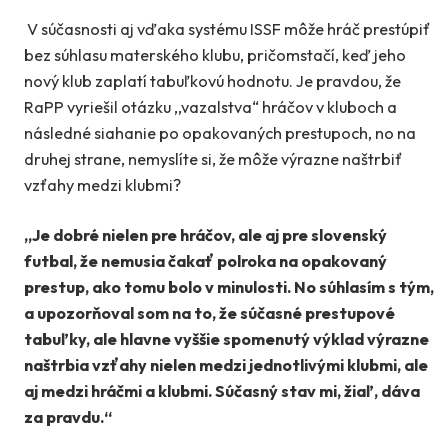
V súčasnosti aj vďaka systému ISSF môže hráč prestúpiť
bez súhlasu materského klubu, pričomstačí, keď jeho
nový klub zaplatí tabuľkovú hodnotu. Je pravdou, že
RaPP vyriešil otázku ,,vazalstva“ hráčov v kluboch a
následné siahanie po opakovaných prestupoch, no na
druhej strane, nemyslíte si, že môže výrazne naštrbiť
vzťahy medzi klubmi?
„Je dobré nielen pre hráčov, ale aj pre slovenský
futbal, že nemusia čakať polroka na opakovaný
prestup, ako tomu bolo v minulosti. No súhlasím s tým,
a upozorňoval som na to, že súčasné prestupové
tabuľky, ale hlavne vyššie spomenutý výklad
výrazne
naštrbia vzťahy nielen medzi jednotlivými klubmi, ale
aj medzi hráčmi a klubmi. Súčasný stav mi, žiaľ, dáva
za pravdu.“