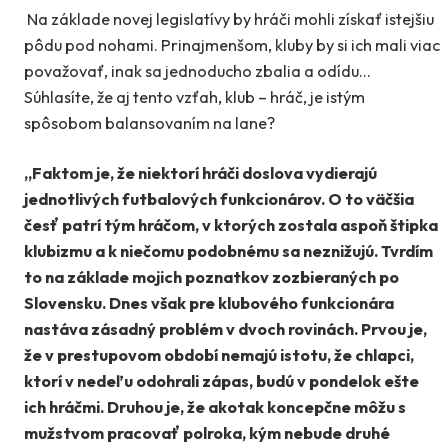
Na základe novej legislatívy by hráči mohli získať istejšiu
pôdu pod nohami. Prinajmenšom, kluby by si ich mali viac
považovať, inak sa jednoducho zbalia a odídu…
Súhlasíte, že aj tento vzťah, klub – hráč, je istým
spôsobom balansovaním na lane?
„Faktom je, že niektorí hráči doslova vydierajú
jednotlivých futbalových funkcionárov. O to väčšia
česť patrí tým hráčom, v ktorých zostala aspoň štipka
klubizmu a k niečomu podobnému sa neznižujú. Tvrdím
to na základe mojich poznatkov zozbieraných po
Slovensku. Dnes však pre klubového funkcionára
nastáva zásadný problém v dvoch rovinách. Prvou je,
že v prestupovom období nemajú istotu, že chlapci,
ktorí v nedeľu odohrali zápas, budú v pondelok ešte
ich hráčmi. Druhou je, že akotak koncepčne môžu s
mužstvom pracovať polroka, kým nebude druhé