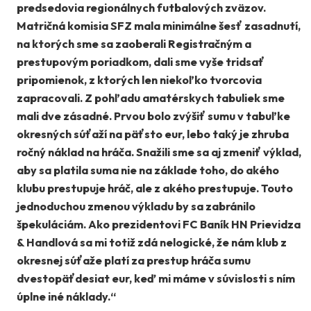
predsedovia regionálnych futbalových zväzov.
Matričná komisia SFZ mala minimálne šesť zasadnutí,
na ktorých sme sa zaoberali Registračným a
prestupovým poriadkom, dali sme vyše tridsať
pripomienok, z ktorých len niekoľko tvorcovia
zapracovali. Z pohľadu amatérskych tabuliek sme
mali dve zásadné. Prvou bolo zvýšiť sumu v tabuľke
okresných súťaží na päťsto eur, lebo taký je zhruba
ročný náklad na hráča. Snažili sme sa aj zmeniť výklad,
aby sa platila suma nie na základe toho, do akého
klubu prestupuje hráč, ale z akého prestupuje. Touto
jednoduchou zmenou výkladu by sa zabránilo
špekuláciám. Ako prezidentovi FC Baník HN Prievidza
& Handlová sa mi totiž zdá nelogické, že nám klub z
okresnej súťaže platí za prestup hráča sumu
dvestopäťdesiat eur, keď mi máme v súvislosti s ním
úplne iné náklady.“