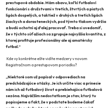
prestupové obdobie. Mám obavu, koľkí futbaloví
funkcionári s družstvami v tretích, štvrtých a piatych
ligách dospelých, a taktiež v druhých a tretích ligách
žiackych a dorasteneckých, pod týmto tlakom vydržia
a budú ochotní aj ďalej pracovať. Treba si uvedomiť,
že v týchto súťažiach
sa zgrupuje najvyššia kvantita, z
ktorej profituje profesionálny ale aj amatérsky
futbal.“
Kde vy konkrétne ešte vidíte medzery v novom
Registračnom a prestupovom poriadku?
„Niektoré som už popísal v odpovediach na
predchádzajúce otázky. Je ich určite viac a prinesie
nám ich až futbalový život a prebiehajúca futbalová
sezóna. Najväčším nedostatkom je stav, ktorý tu
popisujeme a fakt, že v podstate budeme čakať