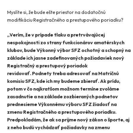
Myslíte si, že bude ešte priestor na dodatočnú
modifikáciu Registračného a prestupového poriadku?
„Verím, že v prípade tlaku a pretrvávajúcej
nespokojnosti zo strany funkcionárov amatérskych
klubov, bude Výkonný výbor SFZ ochotný a schopný na
základe ich jasne zadefinovaných požiadaviek nový
Registračný a prestupový poriadok
revidovať.
Podnety treba adresovať na Matričnú
komisiu SFZ, kde ich my budeme zbierať. Ak prídu,
potom v čo najkratšom možnom termíne zvoláme
zasadnutie a na základe zozbieraných podnetov
prednesieme Výkonnému výboru SFZ žiadosť na
zmenu
Registračného a prestupového poriadku.
Predpokladám, že ak sa prijme nový zákon o športe, aj
z neho budú vychádzať požiadavky na zmenu