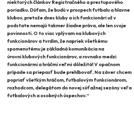
niektorých článkov Registračného a prestupového
poriadku. Dúfam, že budú v prospech futbalu a
hlavne
klubov, pretože dnes kluby a ich funkcionári už v
podstate nemajú takmer žiadne práva, ale len svoje
povinnosti. O to viac vplývam na klubových
funkcionárov a tvrdím, že napriek všetkému
spomenutému je základná komunikácia na
úrovni
klubových funkcionárov, a rovnako medzi
funkcionármi a hráčmi veľmi dôležitá! V opačnom
prípade sa priepasť bude prehlbovať. Na záver chcem
popriať všetkým hráčom, futbalovým funkcionárom,
rozhodcom, delegátom do novej súťažnej sezóny veľa
futbalových a osobných úspechov.“