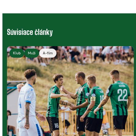
Súvisiace články
Klub
Muži
A-tím