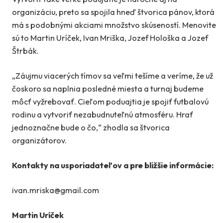
organizáciu, preto sa spojila hneď štvorica pánov, ktorá
má s podobnými akciami množstvo skúseností. Menovite
sú to Martin Uríček, Ivan Mriška, Jozef Hološka a Jozef
Štrbák.
„Záujmu viacerých tímov sa veľmi tešíme a veríme, že už
čoskoro sa naplnia posledné miesta a turnaj budeme
môcť vyžrebovať. Cieľom poduajtia je spojiť futbalovú
rodinu a vytvoriť nezabudnuteľnú atmosféru. Hrať
jednoznačne bude o čo,“ zhodla sa štvorica
organizátorov.
Kontakty na usporiadateľov a pre bližšie informácie:
ivan.mriska@gmail.com
Martin Uríček