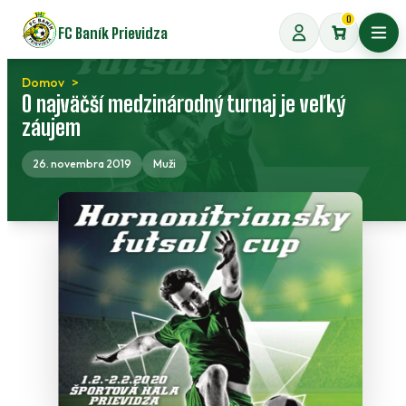
Preskočiť
0
FC Baník Prievidza
na
Otvo
obsah
Domov
O najväčší medzinárodný turnaj je veľký
záujem
26. novembra 2019
Muži