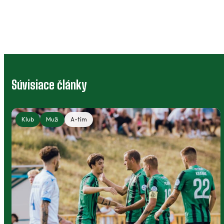
Súvisiace články
Klub
Muži
A-tím