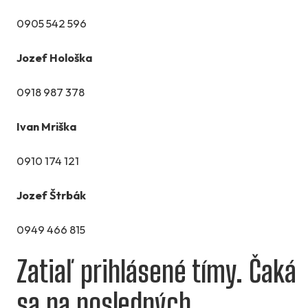
0905 542 596
Jozef Hološka
0918 987 378
Ivan Mriška
0910 174 121
Jozef Štrbák
0949 466 815
Zatiaľ prihlásené tímy. Čaká
sa na posledných