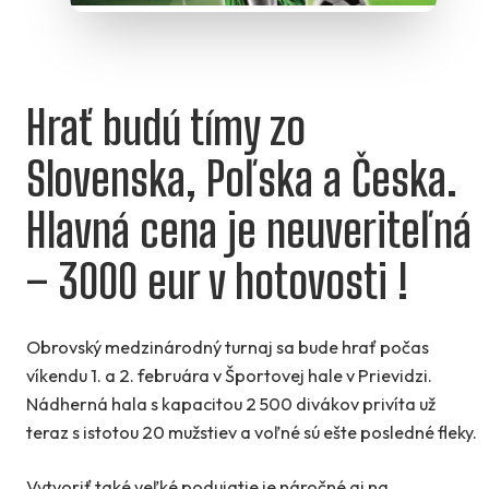
Hrať budú tímy zo
Slovenska, Poľska a Česka.
Hlavná cena je neuveriteľná
– 3000 eur v hotovosti !
Obrovský medzinárodný turnaj sa bude hrať počas
víkendu 1. a 2. februára v Športovej hale v Prievidzi.
Nádherná hala s kapacitou 2 500 divákov privíta už
teraz s istotou 20 mužstiev a voľné sú ešte posledné fleky.
Vytvoriť také veľké podujatie je náročné aj na