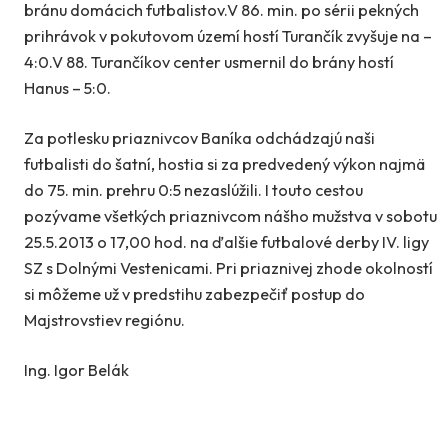
bránu domácich futbalistov.V 86. min. po sérii pekných
prihrávok v pokutovom území hostí Turančík zvyšuje na –
4:0.V 88. Turančíkov center usmernil do brány hostí
Hanus – 5:0.
Za potlesku priaznivcov Baníka odchádzajú naši
futbalisti do šatní, hostia si za predvedený výkon najmä
do 75. min. prehru 0:5 nezaslúžili. I touto cestou
pozývame všetkých priaznivcom nášho mužstva v sobotu
25.5.2013 o 17,00 hod. na ďalšie futbalové derby IV. ligy
SZ s Dolnými Vestenicami. Pri priaznivej zhode okolností
si môžeme už v predstihu zabezpečiť postup do
Majstrovstiev regiónu.
Ing. Igor Belák