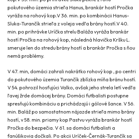
pokutového územia strieľa Hanus, brankár hostí Pročka
vyráža na rohový kop.V 36. min. po kombinácii Hanus-
Sluka-Turančík strieľa z voleja vedľa brány hostí.V 40.
min. po prihrávke Uríčka strelu Baláža vyráža brankár
hostí Pročka na rohový kop, následná hlavička Kršku L.
smeruje len do stredu brány hostí a brankár Pročka s ňou
nemá problémy.
V 47. min, domáci zahrali nakrátko rohový kop , po centri
do pokutového územia Turančík zblízka míňa bránu hostí.
V 54. pohrozil hosťujúci Valko, avšak jeho strela letí vedľa
ľavej žrde domácej brány. Domáci futbalisti postupne
spresňujú kombináciu a prichádzajú i gólové šance. V 56.
min. Baláž po samostatnom nájazde strieľa mimo brány
hostí, v 58. min. priamy kop Pastvu vyráža brankár hostí
Pročka do bezpečia. V 61. sa domáci futbalisti a
fanúšikovia dočkali. Po akcii Uríček-Černák-Turančík sa