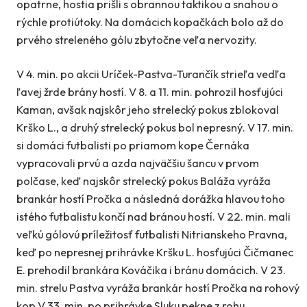
opatrne, hostia prišli s obrannou taktikou a snahou o
rýchle protiútoky. Na domácich kopačkách bolo až do
prvého streleného gólu zbytočne veľa nervozity.
V 4. min. po akcii Uríček-Pastva-Turančík strieľa vedľa
ľavej žrde brány hostí. V 8. a 11. min. pohrozil hosťujúci
Kaman, avšak najskôr jeho strelecký pokus zblokoval
Krško L., a druhý strelecký pokus bol nepresný. V 17. min.
si domáci futbalisti po priamom kope Černáka
vypracovali prvú a azda najväčšiu šancu v prvom
polčase, keď najskôr strelecký pokus Baláža vyráža
brankár hostí Pročka a následná dorážka hlavou toho
istého futbalistu končí nad bránou hostí. V 22. min. mali
veľkú gólovú príležitosť futbalisti Nitrianskeho Pravna,
keď po nepresnej prihrávke Kršku L. hosťujúci Čičmanec
E. prehodil brankára Kováčika i bránu domácich. V 23.
min. strelu Pastva vyráža brankár hostí Pročka na rohový
kop.V 33. min. po prihrávke Sluku pekne z rohu