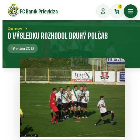
Preskočiť
0
FC Baník Prievidza
na
Otvo
obsah
Domov
O VÝSLEDKU ROZHODOL DRUHÝ POLČAS
19. mája 2013