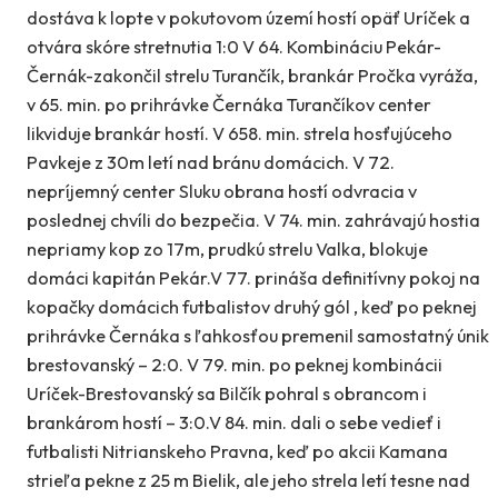
dostáva k lopte v pokutovom území hostí opäť Uríček a
otvára skóre stretnutia 1:0 V 64. Kombináciu Pekár-
Černák-zakončil strelu Turančík, brankár Pročka vyráža,
v 65. min. po prihrávke Černáka Turančíkov center
likviduje brankár hostí. V 658. min. strela hosťujúceho
Pavkeje z 30m letí nad bránu domácich. V 72.
nepríjemný center Sluku obrana hostí odvracia v
poslednej chvíli do bezpečia. V 74. min. zahrávajú hostia
nepriamy kop zo 17m, prudkú strelu Valka, blokuje
domáci kapitán Pekár.V 77. prináša definitívny pokoj na
kopačky domácich futbalistov druhý gól , keď po peknej
prihrávke Černáka s ľahkosťou premenil samostatný únik
brestovanský – 2:0. V 79. min. po peknej kombinácii
Uríček-Brestovanský sa Bilčík pohral s obrancom i
brankárom hostí – 3:0.V 84. min. dali o sebe vedieť i
futbalisti Nitrianskeho Pravna, keď po akcii Kamana
strieľa pekne z 25 m Bielik, ale jeho strela letí tesne nad