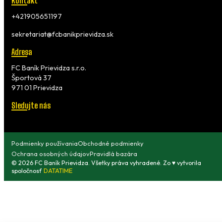
Kontakt
+421905651197
sekretariat@fcbanikprievidza.sk
Adresa
FC Baník Prievidza s.r.o.
Športová 37
971 01 Prievidza
Sledujte nás
Podmienky používania
Obchodné podmienky
Ochrana osobných údajov
Pravidlá bazára
© 2026 FC Baník Prievidza. Všetky práva vyhradené. Zo ♥ vytvorila
spoločnosť
DATATIME