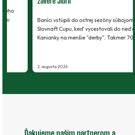
závere Jibril
Baníci vstúpili do ostrej sezóny súbojom 1. kola
Slovnaft Cupu, keď vycestovali do neďalekej
Kanianky na menšie "derby". Takmer 700…
2. augusta 2026
…
Ďakujeme našim partnerom a