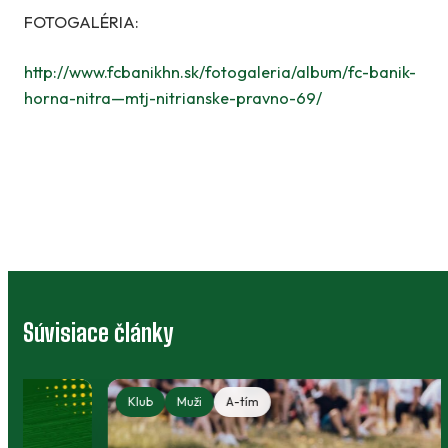
FOTOGALÉRIA:
http://www.fcbanikhn.sk/fotogaleria/album/fc-banik-
horna-nitra—mtj-nitrianske-pravno-69/
Súvisiace články
Klub
Muži
A-tím