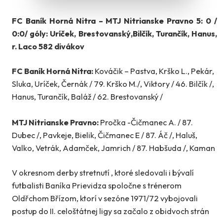
FC Baník Horná Nitra – MTJ Nitrianske Pravno 5: 0 /
0:0/ góly: Uríček, Brestovanský,Bilčík, Turančík, Hanus,
r. Laco 582 divákov
FC Baník Horná Nitra:
Kováčik – Pastva, Krško L., Pekár,
Sluka, Uríček, Černák / 79. Krško M./, Viktory / 46. Bilčík /,
Hanus, Turančík, Baláž / 62. Brestovanský /
MTJ Nitrianske Pravno:
Pročka -Čičmanec A. / 87.
Dubec /, Pavkeje, Bielik, Čičmanec E / 87. Áč /, Haluš,
Valko, Vetrák, Adamček, Jamrich / 87. Habšuda /, Kaman
V okresnom derby stretnutí , ktoré sledovali i bývalí
futbalisti Baníka Prievidza spoločne s trénerom
Oldřchom Břízom, ktorí v sezóne 1971/72 vybojovali
postup do II. celoštátnej ligy sa začalo z obidvoch strán