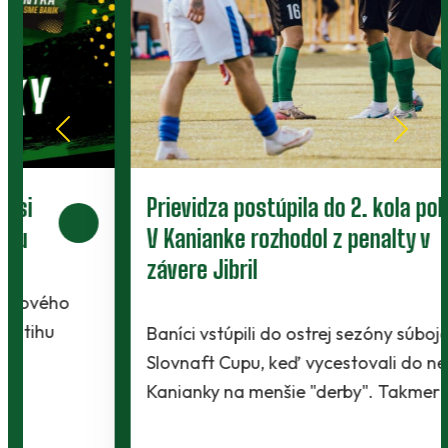
Prievidza postúpila do 2. kola pohára.
V Kanianke rozhodol z penalty v
závere Jibril
Baníci vstúpili do ostrej sezóny súbojom 1. kola
Slovnaft Cupu, keď vycestovali do neďalekej
Kanianky na menšie "derby". Takmer 700…