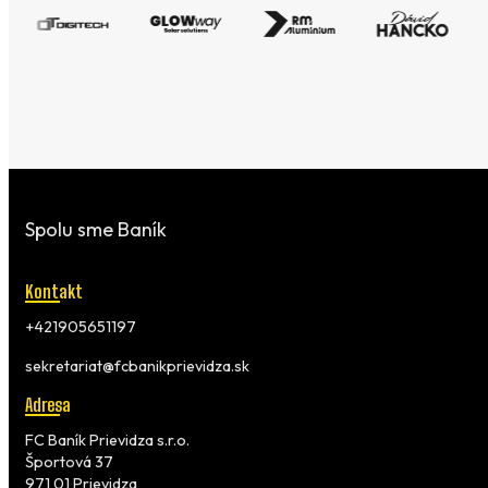
Spolu sme Baník
Kontakt
+421905651197
sekretariat@fcbanikprievidza.sk
Adresa
FC Baník Prievidza s.r.o.
Športová 37
971 01 Prievidza