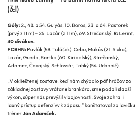
(3:1)
Góly:
2., 48. a 54. Gulyás, 10. Boros, 23. a 64. Pastorek
(prvý z 11 m) – 25. Lazár (z 11 m), 69. Strečanský,
R:
Lerint,
30 divákov.
FCBHN:
Pavlák (58. Talášek), Cebo, Makás (21. Sluka),
Lazár, Gunda, Bartko (60. Kiripolský), Strečanský,
Adamec, Čavojský, Schlossár, Ľahký (54. Urbanič).
„V oklieštenej zostave, keď nám chýbalo päť hráčov zo
základnej zostavy vrátane brankára, sme podali slabší
výkon, súper nás prevýšil v bojovnosti. Svoje zohral i
laxný prístup defenzívy k zápasu,“ konštatoval za lavičku
tréner
Ján Adamček.