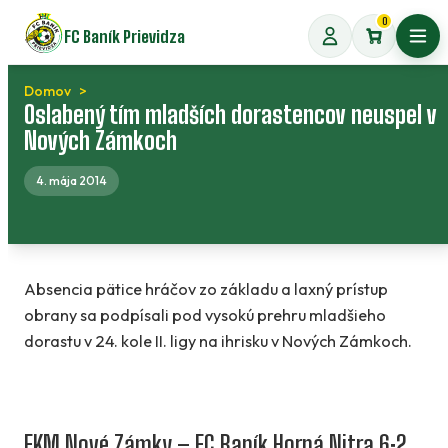
Preskočiť
0
FC Baník Prievidza
na
Otvo
obsah
Domov
Oslabený tím mladších dorastencov neuspel v
Nových Zámkoch
4. mája 2014
Absencia pätice hráčov zo základu a laxný prístup
obrany sa podpísali pod vysokú prehru mladšieho
dorastu v 24. kole II. ligy na ihrisku v Nových Zámkoch.
FKM Nové Zámky – FC Baník Horná Nitra 6:2