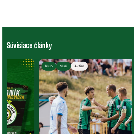
Súvisiace články
Klub
Muži
A-tím