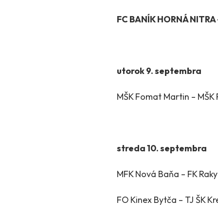
FC BANÍK HORNÁ NITRA –
utorok 9. septembra
MŠK Fomat Martin – MŠK 
streda 10. septembra
MFK Nová Baňa – FK Raky
FO Kinex Bytča – TJ ŠK Kr