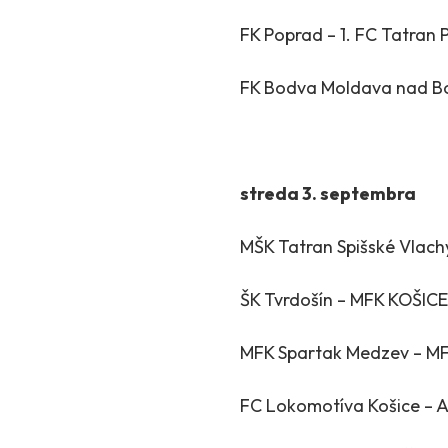
FK Poprad – 1. FC Tatran P
FK Bodva Moldava nad Bod
streda 3. septembra
MŠK Tatran Spišské Vlach
ŠK Tvrdošín – MFK KOŠICE
MFK Spartak Medzev – MFK
FC Lokomotíva Košice – A