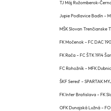
TJ Máj Ružomberok-Čern
Jupie Podlavice Badín – M
MŠK Slovan Trenčianske T
FK Močenok – FC DAC 19
FK Rača – FC ŠTK 1914 Šam
FC Rohožník – MFK Dubni
ŠKF Sereď – SPARTAK MYJ
FK Inter Bratislava – FK S
OFK Dunajská Lužná – FO 