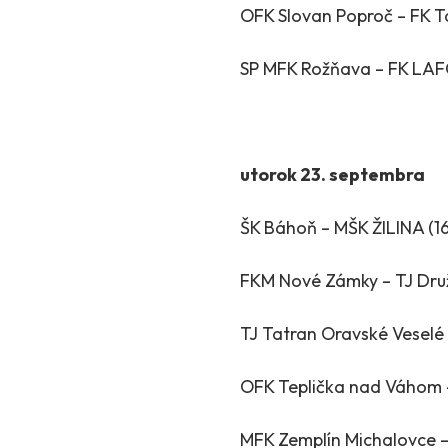
OFK Slovan Poproč – FK T
SP MFK Rožňava – FK LAF
utorok 23. septembra
ŠK Báhoň – MŠK ŽILINA (1
FKM Nové Zámky – TJ Druž
TJ Tatran Oravské Veselé
OFK Teplička nad Váhom
MFK Zemplín Michalovce 