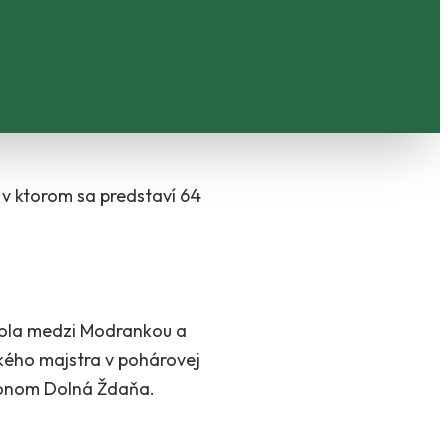
 v ktorom sa predstaví 64
 kola medzi Modrankou a
ského majstra v pohárovej
Hronom Dolná Ždaňa.