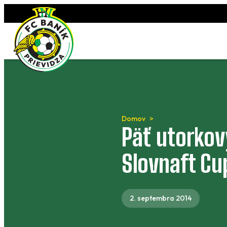
Preskočiť
na
obsah
Domov
Päť utorkov
Slovnaft Cu
2. septembra 2014