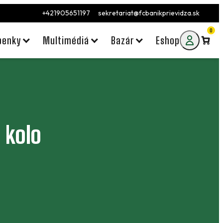
+421905651197
sekretariat@fcbanikprievidza.sk
0
penky
Multimédiá
Bazár
Eshop
 kolo