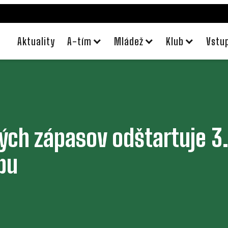
Aktuality
A-tím
Mládež
Klub
Vstu
ých zápasov odštartuje 3.
pu