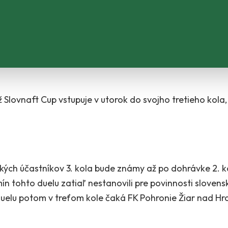
Slovnaft Cup vstupuje v utorok do svojho tretieho kola,
tkých účastníkov 3. kola bude známy až po dohrávke 2.
ín tohto duelu zatiaľ nestanovili pre povinnosti sloven
duelu potom v treťom kole čaká FK Pohronie Žiar nad 