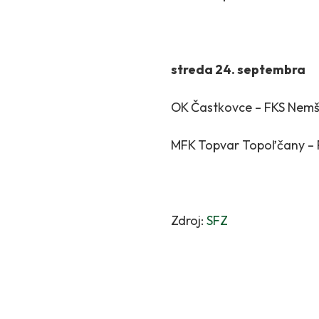
streda 24. septembra
OK Častkovce – FKS Nemš
MFK Topvar Topoľčany – F
Zdroj:
SFZ