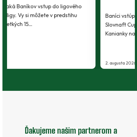
Baníci vstúpili do ostrej sezóny súbojom 1. kola
Slovnaft Cupu, keď vycestovali do neďalekej
Kanianky na menšie "derby". Takmer 700…
2. augusta 2026
…
Ďakujeme našim partnerom a