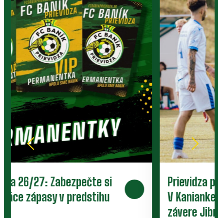
Prievidza postúpila do 2. kola pohára.
V Kanianke rozhodol z penalty v
závere Jibril