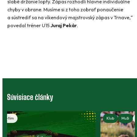
slabé držanie lopty. Zápas rozhodli hlavne individuálne
chyby v obrane. Musíme si z toho zobrať ponaučenie
a sústrediť sa na víkendový majstrovský zápas v Trnave,“
povedal tréner U15
Juraj Pekár
.
Súvisiace články
Klub
Muži
A-tím