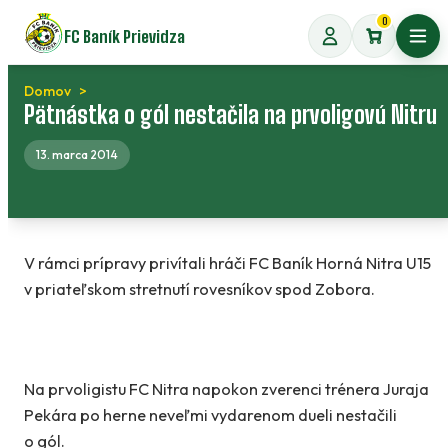
Preskočiť
0
FC Baník Prievidza
na
Otvo
obsah
Domov
Pätnástka o gól nestačila na prvoligovú Nitru
13. marca 2014
V rámci prípravy privítali hráči FC Baník Horná Nitra U15
v priateľskom stretnutí rovesníkov spod Zobora.
Na prvoligistu FC Nitra napokon zverenci trénera Juraja
Pekára po herne neveľmi vydarenom dueli nestačili
o gól.