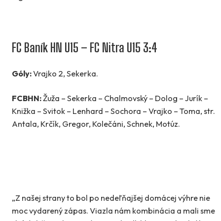
FC Baník HN U15 – FC Nitra U15 3:4
Góly:
Vrajko 2, Sekerka.
FCBHN:
Žuža – Sekerka – Chalmovský – Dolog – Jurík –
Knižka – Svitok – Lenhard – Sochora – Vrajko – Toma, str.
Antala, Krčík, Gregor, Kolečáni, Schnek, Motúz.
„Z našej strany to bol po nedeľňajšej domácej výhre nie
moc vydarený zápas. Viazla nám kombinácia a mali sme