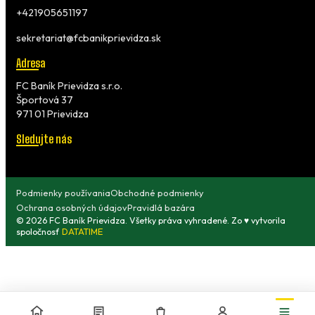
+421905651197
sekretariat@fcbanikprievidza.sk
Adresa
FC Baník Prievidza s.r.o.
Športová 37
971 01 Prievidza
Sledujte nás
Podmienky používania
Obchodné podmienky
Ochrana osobných údajov
Pravidlá bazára
© 2026 FC Baník Prievidza. Všetky práva vyhradené. Zo ♥ vytvorila
spoločnosť
DATATIME