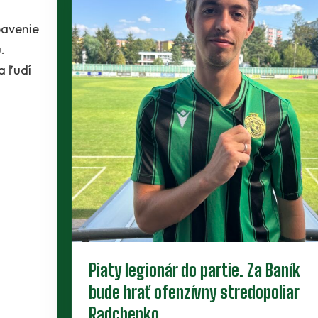
Piaty legionár do partie. Za Baník
bude hrať ofenzívny stredopoliar
Radchenko