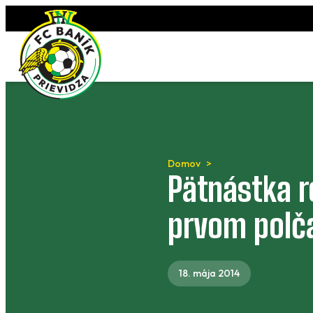
Preskočiť
na
obsah
Domov
Pätnástka r
prvom polč
18. mája 2014