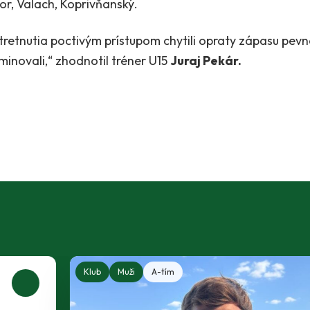
or, Valach, Koprivňanský.
retnutia poctivým prístupom chytili opraty zápasu pevn
inovali,“ zhodnotil tréner U15
Juraj Pekár.
Klub
Muži
A-tím