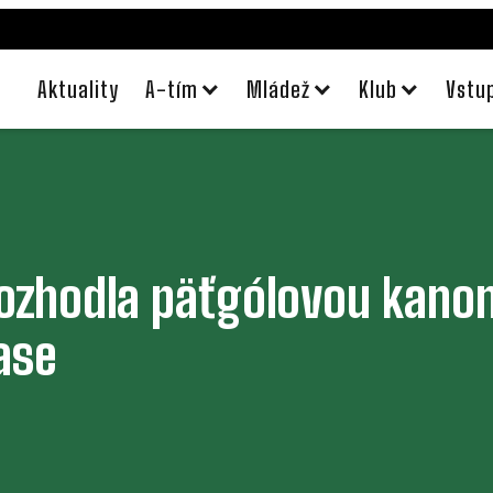
Aktuality
A-tím
Mládež
Klub
Vstu
ozhodla päťgólovou kano
ase