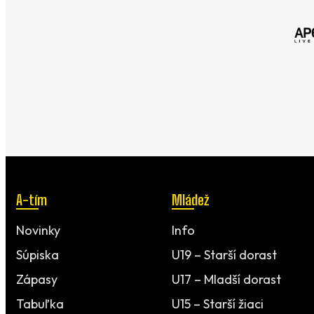
A-tím
Mládež
Novinky
Info
Súpiska
U19 – Starší dorast
Zápasy
U17 – Mladší dorast
Tabuľka
U15 – Starší žiaci