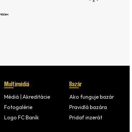
Multimédiá
Bazár
Médiá | Akreditácie
Ako funguje bazár
Fotogalérie
Pravidlá bazára
Logo FC Baník
Pridať inzerát