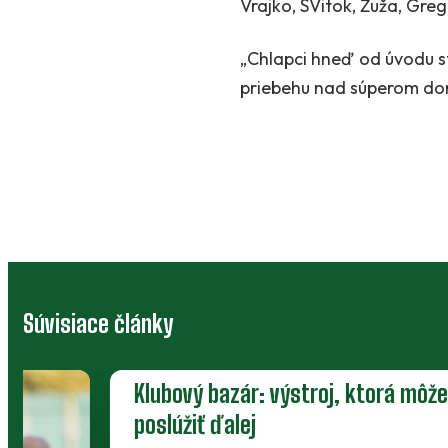
Vrajko, SVitok, Žuža, Greg
„Chlapci hneď od úvodu st
priebehu nad súperom dom
Súvisiace články
Klubový bazár: výstroj, ktorá môže
poslúžiť ďalej