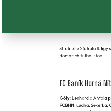
Stretnutie 26. kola II. lig
domácich futbalistov.
FC Baník Horná Nit
Góly:
Lenhard a Antala po
FCBHN:
Ludha, Sekerka, C