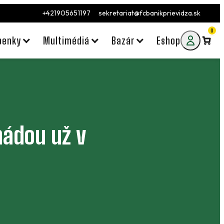
+421905651197
sekretariat@fcbanikprievidza.sk
0
penky
Multimédiá
Bazár
Eshop
nádou už v