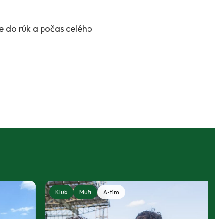
e do rúk a počas celého
Klub
Muži
A-tím