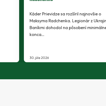
Káder Prievidze sa rozšíril najnovšie o
Maksyma Radchenka. Legionár z Ukrajiny sa s
Baníkmi dohodol na pôsobení minimálne do
konca…
30. júla 2026