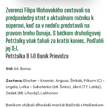
Zverenci Filipa Hlohovského cestovali na
predposledný stret v aktuálnom ročníku k
súperovi, keď sa v nedeľu predstavili na
pravom brehu Dunaja. S béčkom druholigovej
Petržalky však ťahali za kratší koniec. Podľahli
jej 0:1.
Petržalka B 1:0 Baník Prievidza
Gól:
66. Bonsu
Zostava:
Elischer – Kramár, Argyusi, Štrbák, Filkorn (C) –
Urgela, Lutka – Subotenko (68. Šinko), Jibril (77. Lahký),
Zedek (88. Lihocký), Laktionov
Baníkom chýbali dlhodobí maródi Balčirák s Mašlankom.