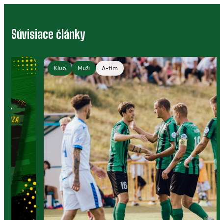
Súvisiace články
Klub
Muži
A-tím