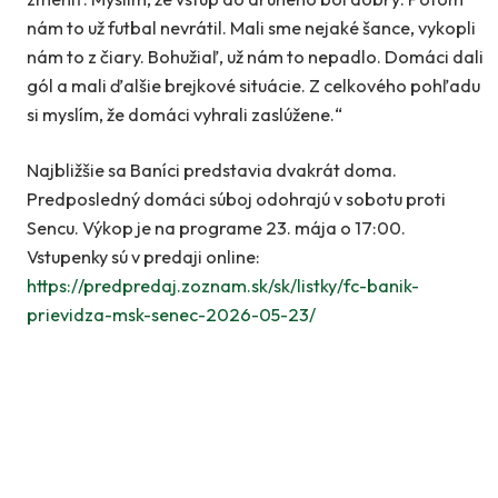
nám to už futbal nevrátil. Mali sme nejaké šance, vykopli
nám to z čiary. Bohužiaľ, už nám to nepadlo. Domáci dali
gól a mali ďalšie brejkové situácie. Z celkového pohľadu
si myslím, že domáci vyhrali zaslúžene.“
Najbližšie sa Baníci predstavia dvakrát doma.
Predposledný domáci súboj odohrajú v sobotu proti
Sencu. Výkop je na programe 23. mája o 17:00.
Vstupenky sú v predaji online:
https://predpredaj.zoznam.sk/sk/listky/fc-banik-
prievidza-msk-senec-2026-05-23/