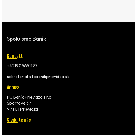
Spolu sme Baník
Kontakt
+421905651197
sekretariat@fcbanikprievidza.sk
Adresa
FC Baník Prievidza s.r.o.
Športová 37
971 01 Prievidza
Sledujte nás