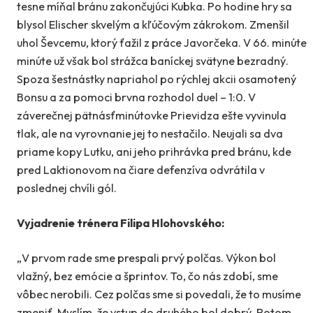
tesne míňal bránu zakončujúci Kubka. Po hodine hry sa
blysol Elischer skvelým a kľúčovým zákrokom. Zmenšil
uhol Ševcemu, ktorý ťažil z práce Javorčeka. V 66. minúte
minúte už však bol strážca baníckej svätyne bezradný.
Spoza šestnástky napriahol po rýchlej akcii osamotený
Bonsu a za pomoci brvna rozhodol duel – 1:0. V
záverečnej pätnásťminútovke Prievidza ešte vyvinula
tlak, ale na vyrovnanie jej to nestačilo. Neujali sa dva
priame kopy Lutku, ani jeho prihrávka pred bránu, kde
pred Laktionovom na čiare defenzíva odvrátila v
poslednej chvíli gól.
Vyjadrenie trénera Filipa Hlohovského:
„V prvom rade sme prespali prvý polčas. Výkon bol
vlažný, bez emócie a šprintov. To, čo nás zdobí, sme
vôbec nerobili. Cez polčas sme si povedali, že to musíme
zmeniť. Myslím, že vstup do druhého bol dobrý. Potom