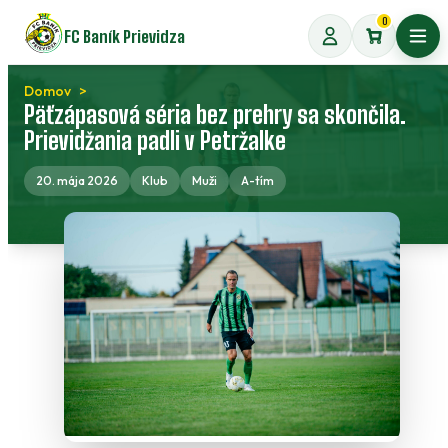
Preskočiť
0
FC Baník Prievidza
na
Otvo
obsah
Domov
Päťzápasová séria bez prehry sa skončila.
Prievidžania padli v Petržalke
20. mája 2026
Klub
Muži
A-tím