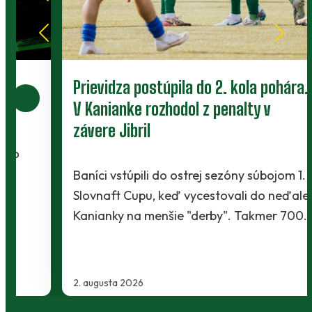
Prievidza postúpila do 2. kola pohára.
V Kanianke rozhodol z penalty v
závere Jibril
Baníci vstúpili do ostrej sezóny súbojom 1. kola
Slovnaft Cupu, keď vycestovali do neďalekej
Kanianky na menšie "derby". Takmer 700…
2. augusta 2026