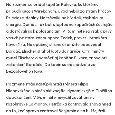
Na zoznam sa pridal kapitán Polevka, ku ktorému
pribudli Kuco s Wirekohom. Úvod nebol zo strany hráčov
Prievidze ideálny. Na trávniku sa hľadali, chýbala im
energia. Domáci tak boli s loptou na kopačkách častejšie
a dostávali sa k pološanciam. V 16. minúte sa však o prvý
vzruch postaral ranou spoza Zedek, preveril brankára
Kovarčíka. Na opačnej strane okamžite odpovedal
Bordáč, Elischer stiahol loptu do náruče. O tri minúty
musel Elischerovi pomôcť aj kapitán Filkorn, znova pri
zakončení Bordáča. Do kabín sa odchádzalo za
bezgólového stavu.
Po zmene strán nastúpili hráči trénera Filipa
Hlohovského o niečo aktívnejšie, dynamickejšie. Tlačili sa
do zakončení. V 54. minúte nevyužil zaváhanie v
rozohrávke Laktionov. Petržalka kontrovala znova hneď
na to, keď sprava centroval Benjamin a na bližšej žrdi