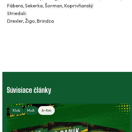
Fábera, Sekerka, Šorman, Koprivňanský
Striedali:
Drexler, Žigo, Brindza
Súvisiace články
Klub
Muži
A-tím