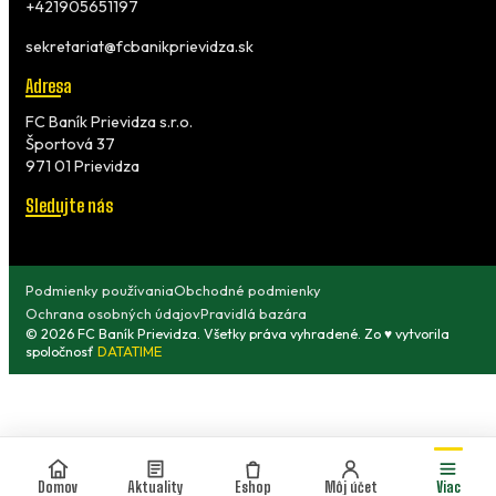
+421905651197
sekretariat@fcbanikprievidza.sk
Adresa
FC Baník Prievidza s.r.o.
Športová 37
971 01 Prievidza
Sledujte nás
Podmienky používania
Obchodné podmienky
Ochrana osobných údajov
Pravidlá bazára
© 2026 FC Baník Prievidza. Všetky práva vyhradené. Zo ♥ vytvorila
spoločnosť
DATATIME
Domov
Aktuality
Eshop
Môj účet
Viac