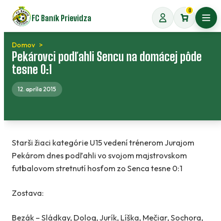
Preskočiť
0
FC Baník Prievidza
na
Otvo
obsah
Domov
Pekárovci podľahli Sencu na domácej pôde
tesne 0:1
12. apríla 2015
Starši žiaci kategórie U15 vedení trénerom Jurajom
Pekárom dnes podľahli vo svojom majstrovskom
futbalovom stretnutí hosťom zo Senca tesne 0:1
Zostava:
Bezák – Sládkay, Dolog, Jurík, Líška, Mečiar, Sochora,