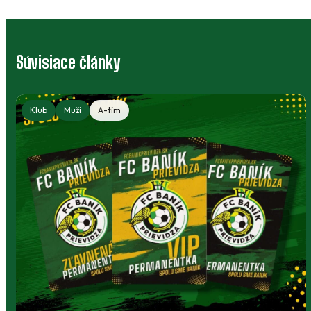
Súvisiace články
Klub
Muži
A-tím