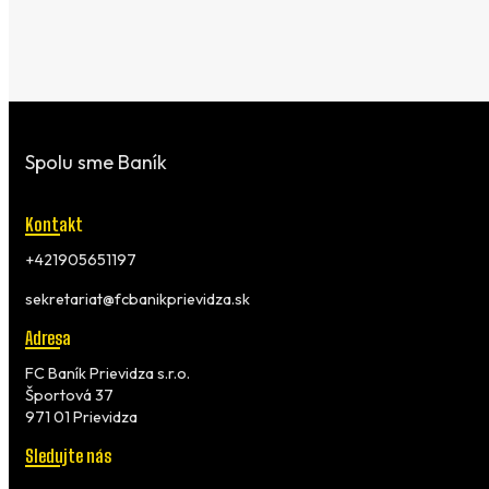
Spolu sme Baník
Kontakt
+421905651197
sekretariat@fcbanikprievidza.sk
Adresa
FC Baník Prievidza s.r.o.
Športová 37
971 01 Prievidza
Sledujte nás