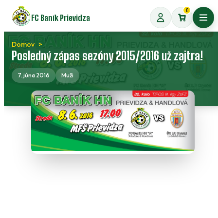
Preskočiť
0
FC Baník Prievidza
na
Otvo
obsah
Domov
Posledný zápas sezóny 2015/2016 už zajtra!
7. júna 2016
Muži