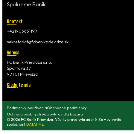
Spolu sme Baník
Kontakt
+421905651197
sekretariat@fcbanikprievidza.sk
Adresa
FC Baník Prievidza s.r.o.
Športová 37
971 01 Prievidza
Sledujte nás
Podmienky používania
Obchodné podmienky
Ochrana osobných údajov
Pravidlá bazára
© 2026 FC Baník Prievidza. Všetky práva vyhradené. Zo ♥ vytvorila
spoločnosť
DATATIME