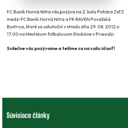
FC Baník Horná Nitra vás pozýva na 2. kolo Pohára ZsFZ
medzi FC Baník Horná Nitra a FK RAVEN Považská
Bystrica, ktoré sa uskutoční v stredu dňa 29. 08. 2012 o
17.00 na Mestskom futbalovom štadióne v Prievidzi.
Srdečne vás pozývame a tešíme sa na vašu účasť!
Súvisiace články