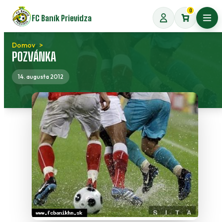
Preskočiť
0
FC Baník Prievidza
na
Otvo
obsah
Domov
POZVÁNKA
14. augusta 2012