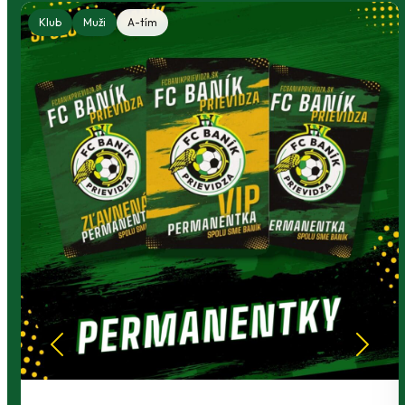
Klub
Muži
A-tím