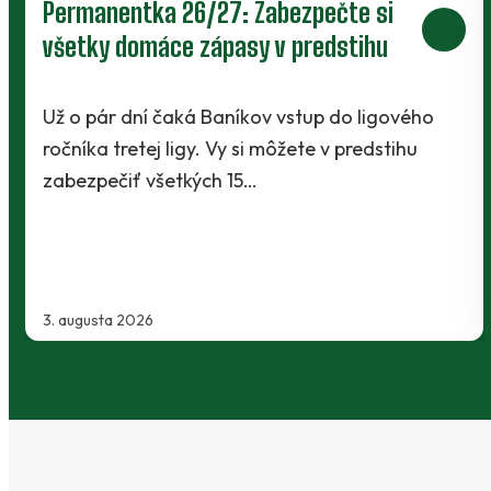
Prievidza postúpila do 2. kola pohára.
V Kanianke rozhodol z penalty v
závere Jibril
o
Baníci vstúpili do ostrej sezóny súbojom 1. kol
Slovnaft Cupu, keď vycestovali do neďalekej
Kanianky na menšie "derby". Takmer 700…
2. augusta 2026