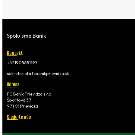
Spolu sme Baník
Kontakt
+421905651197
sekretariat@fcbanikprievidza.sk
Adresa
FC Baník Prievidza s.r.o.
Športová 37
971 01 Prievidza
Sledujte nás