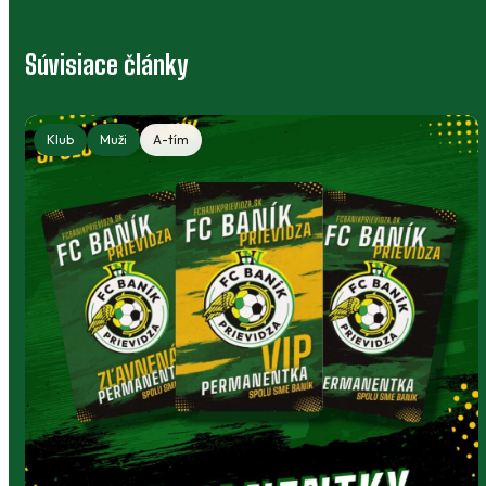
Súvisiace články
Klub
Muži
A-tím