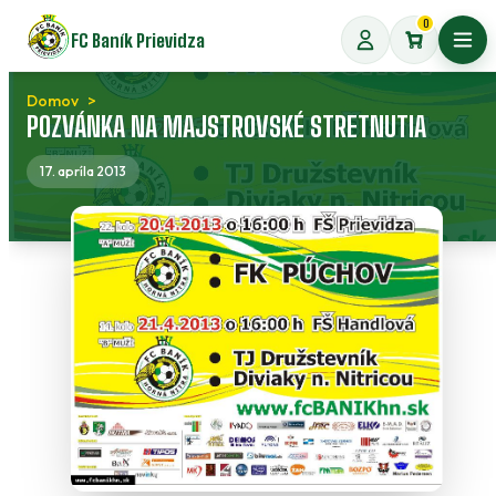
Preskočiť
0
FC Baník Prievidza
na
Otvo
obsah
Domov
POZVÁNKA NA MAJSTROVSKÉ STRETNUTIA
17. apríla 2013