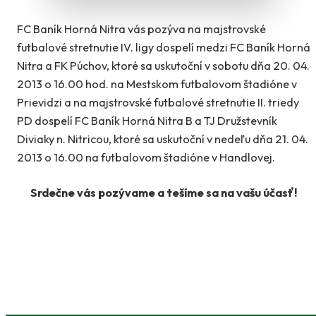
FC Baník Horná Nitra vás pozýva na majstrovské
futbalové stretnutie IV. ligy dospelí medzi FC Baník Horná
Nitra a FK Púchov, ktoré sa uskutoční v sobotu dňa 20. 04.
2013 o 16.00 hod. na Mestskom futbalovom štadióne v
Prievidzi a na majstrovské futbalové stretnutie II. triedy
PD dospelí FC Baník Horná Nitra B a TJ Družstevník
Diviaky n. Nitricou, ktoré sa uskutoční v nedeľu dňa 21. 04.
2013 o 16.00 na futbalovom štadióne v Handlovej.
Srdečne vás pozývame a tešíme sa na vašu účasť!