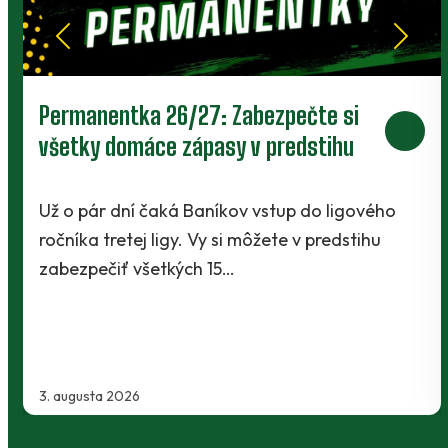
Prievidza postúpila do 2. kola pohára.
V Kanianke rozhodol z penalty v
závere Jibril
o
Baníci vstúpili do ostrej sezóny súbojom 1. kol
Slovnaft Cupu, keď vycestovali do neďalekej
Kanianky na menšie "derby". Takmer 700…
2. augusta 2026