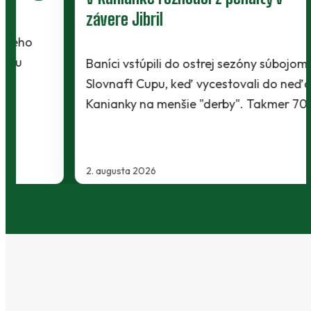
závere Jibril
Baníci vstúpili do ostrej sezóny súbojom 1. kola
Slovnaft Cupu, keď vycestovali do neďalekej
Kanianky na menšie "derby". Takmer 700…
2. augusta 2026