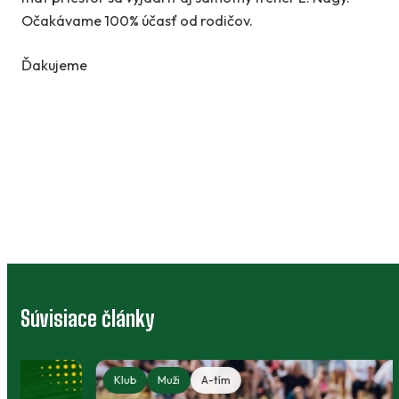
Očakávame 100% účasť od rodičov.
Ďakujeme
Súvisiace články
Klub
Muži
A-tím