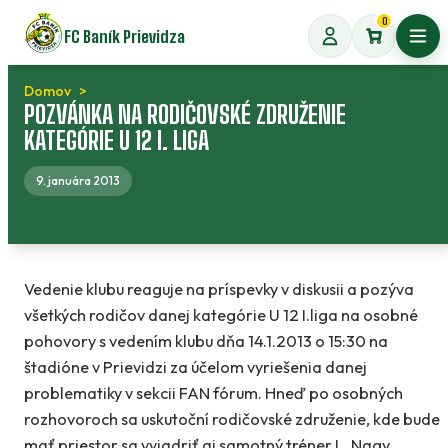
Preskočiť
0
FC Baník Prievidza
na
Otvo
obsah
Domov
POZVÁNKA NA RODIČOVSKÉ ZDRUŽENIE
KATEGÓRIE U 12 I. LIGA
9. januára 2013
Vedenie klubu reaguje na príspevky v diskusii a pozýva
všetkých rodičov danej kategórie U 12 I.liga na osobné
pohovory s vedením klubu dňa 14.1.2013 o 15:30 na
štadióne v Prievidzi za účelom vyriešenia danej
problematiky v sekcii FAN fórum. Hneď po osobných
rozhovoroch sa uskutoční rodičovské združenie, kde bude
mať priestor sa vyjadriť aj samotný tréner L. Nagy.