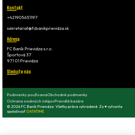
Kontakt
+421905651197
sekretariat@fcbanikprievidza.sk
Adresa
FC Baník Prievidza s.r.o.
Športová 37
971 01 Prievidza
Sledujte nás
Podmienky používania
Obchodné podmienky
Ochrana osobných údajov
Pravidlá bazára
© 2026 FC Baník Prievidza. Všetky práva vyhradené. Zo ♥ vytvorila
spoločnosť
DATATIME