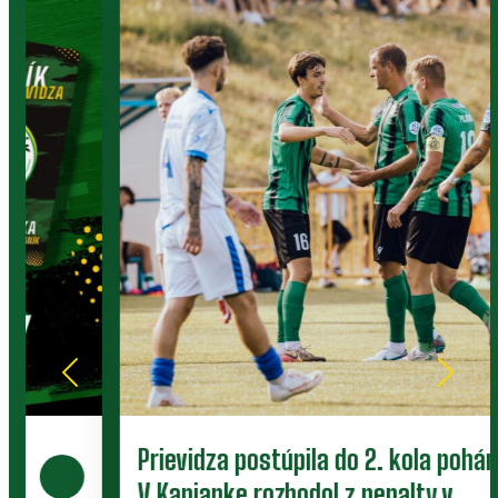
Prievidza postúpila do 2. kola pohára.
V Kanianke rozhodol z penalty v