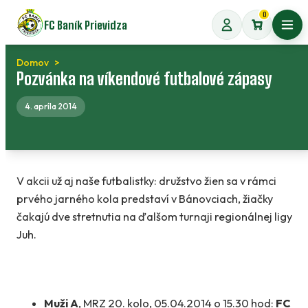
Preskočiť
0
FC Baník Prievidza
na
Otvo
obsah
Domov
Pozvánka na víkendové futbalové zápasy
4. apríla 2014
V akcii už aj naše futbalistky: družstvo žien sa v rámci
prvého jarného kola predstaví v Bánovciach, žiačky
čakajú dve stretnutia na ďalšom turnaji regionálnej ligy
Juh.
Muži A
, MRZ 20. kolo, 05.04.2014 o 15.30 hod:
FC