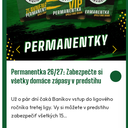
Prievidza postúpila do 2. kola pohára.
V Kanianke rozhodol z penalty v
závere Jibril
o
Baníci vstúpili do ostrej sezóny súbojom 1. kol
Slovnaft Cupu, keď vycestovali do neďalekej
Kanianky na menšie "derby". Takmer 700…