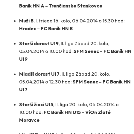
Baník HN A – Trenčianske Stankovce
Muži B
, I. trieda 16. kolo, 06.04.2014 o 15.30 hod:
Hradec – FC Baník HN B
Starší dorast U19
, II. liga Západ 20. kolo,
05.04.2014 o 10.00 hod:
SFM Senec – FC Baník HN
U19
Mladší dorast U17
, II. liga Západ 20. kolo,
05.04.2014 o 12.30 hod:
SFM Senec – FC Baník HN
U17
Starší žiaci U15
, II. liga 20. kolo, 06.04.2014 o
10.00 hod:
FC Baník HN U15 – ViOn Zlaté
Moravce