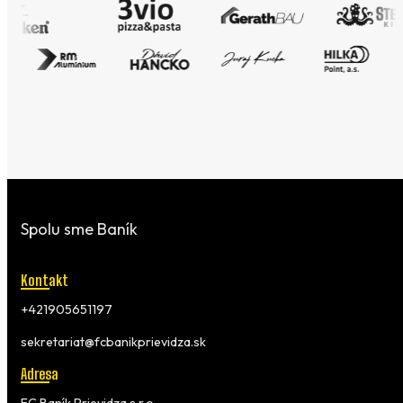
Spolu sme Baník
Kontakt
+421905651197
sekretariat@fcbanikprievidza.sk
Adresa