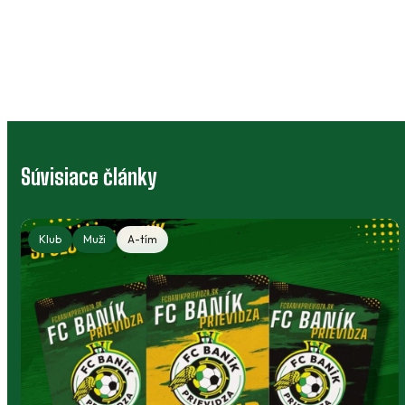
Súvisiace články
Klub
Muži
A-tím